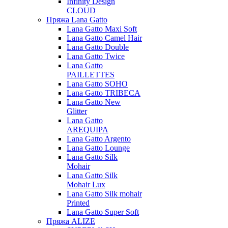
Infinity Design
CLOUD
Пряжа Lana Gatto
Lana Gatto Maxi Soft
Lana Gatto Camel Hair
Lana Gatto Double
Lana Gatto Twice
Lana Gatto
PAILLETTES
Lana Gatto SOHO
Lana Gatto TRIBECA
Lana Gatto New
Glitter
Lana Gatto
AREQUIPA
Lana Gatto Argento
Lana Gatto Lounge
Lana Gatto Silk
Mohair
Lana Gatto Silk
Mohair Lux
Lana Gatto Silk mohair
Printed
Lana Gatto Super Soft
Пряжа ALIZE