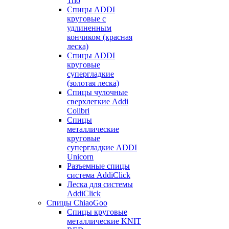
Trio
Спицы ADDI
круговые с
удлиненным
кончиком (красная
леска)
Спицы ADDI
круговые
супергладкие
(золотая леска)
Спицы чулочные
сверхлегкие Addi
Colibri
Спицы
металлические
круговые
супергладкие ADDI
Unicorn
Разъемные спицы
система AddiClick
Леска для системы
AddiClick
Спицы ChiaoGoo
Спицы круговые
металлические KNIT