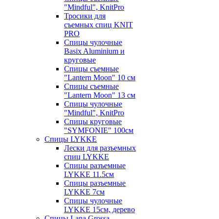
"Mindful", KnitPro
Тросики для
съемных спиц KNIT
PRO
Спицы чулочные
Basix Aluminium и
круговые
Спицы съемные
"Lantern Moon" 10 см
Спицы съемные
"Lantern Moon" 13 см
Спицы чулочные
"Mindful", KnitPro
Спицы круговые
"SYMFONIE" 100см
Спицы LYKKE
Лески для разъемных
спиц LYKKE
Спицы разъемные
LYKKE 11.5см
Спицы разъемные
LYKKE 7см
Спицы чулочные
LYKKE 15см, дерево
Спицы Lana Grossa