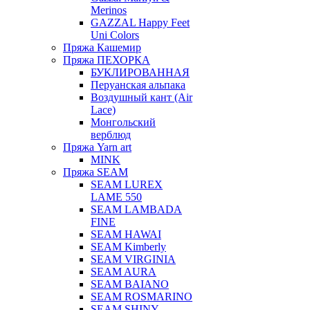
Merinos
GAZZAL Happy Feet
Uni Colors
Пряжа Кашемир
Пряжа ПЕХОРКА
БУКЛИРОВАННАЯ
Перуанская альпака
Воздушный кант (Air
Lace)
Монгольский
верблюд
Пряжа Yarn art
MINK
Пряжа SEAM
SEAM LUREX
LAME 550
SEAM LAMBADA
FINE
SEAM HAWAI
SEAM Kimberly
SEAM VIRGINIA
SEAM AURA
SEAM BAIANO
SEAM ROSMARINO
SEAM SHINY