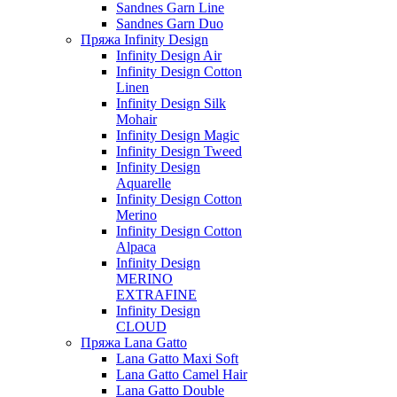
Sandnes Garn Line
Sandnes Garn Duo
Пряжа Infinity Design
Infinity Design Air
Infinity Design Cotton
Linen
Infinity Design Silk
Mohair
Infinity Design Magic
Infinity Design Tweed
Infinity Design
Aquarelle
Infinity Design Cotton
Merino
Infinity Design Cotton
Alpaca
Infinity Design
MERINO
EXTRAFINE
Infinity Design
CLOUD
Пряжа Lana Gatto
Lana Gatto Maxi Soft
Lana Gatto Camel Hair
Lana Gatto Double