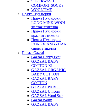
SUPERWASH
COMFORT SOCKS
WOOLTIME
Пряжа Пух норки
Пряжа Пух норки
LONG MINK WOOL
желтая этикетка
Пряжа Пух норки
красная этикетка
Пряжа Пух норки
RONGXIANGYUAN
синяя этикетка
Пряжа Gazzal
Gazzal Happy Feet
GAZZAL BABY
COTTON XL
GAZZAL ORGANIC
BABY COTTON
GAZZAL BABY
COTTON
GAZZAL PAREO
GAZZAL Unicorn
GAZZAL Wool Star
Gazzal Worm
GAZZAL BABY