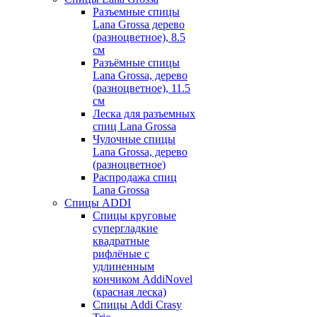
Разъемные спицы
Lana Grossa дерево
(разноцветное), 8.5
см
Разъёмные спицы
Lana Grossa, дерево
(разноцветное), 11.5
см
Леска для разъемных
спиц Lana Grossa
Чулочные спицы
Lana Grossa, дерево
(разноцветное)
Распродажа спиц
Lana Grossa
Спицы ADDI
Спицы круговые
супергладкие
квадратные
рифлёные с
удлиненным
кончиком AddiNovel
(красная леска)
Спицы Addi Crasy