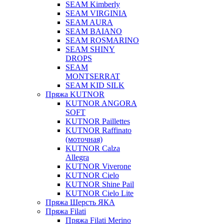
SEAM Kimberly
SEAM VIRGINIA
SEAM AURA
SEAM BAIANO
SEAM ROSMARINO
SEAM SHINY
DROPS
SEAM
MONTSERRAT
SEAM KID SILK
Пряжа KUTNOR
KUTNOR ANGORA
SOFT
KUTNOR Paillettes
KUTNOR Raffinato
(моточная)
KUTNOR Calza
Allegra
KUTNOR Viverone
KUTNOR Cielo
KUTNOR Shine Pail
KUTNOR Cielo Lite
Пряжа Шерсть ЯКА
Пряжа Filati
Пряжа Filati Merino