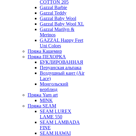
COTTON 205
Gazzal Barbie
Gazzal Teddy
Gazzal Baby Wool
Gazzal Baby Wool XL
Gazzal Marilyn &
Merinos
GAZZAL Happy Feet
Uni Colors
Пряжа Кашемир
Пряжа ПЕХОРКА
БУКЛИРОВАННАЯ
Перуанская альпака
Воздушный кант (Air
Lace)
Монгольский
верблюд
Пряжа Yarn art
MINK
Пряжа SEAM
SEAM LUREX
LAME 550
SEAM LAMBADA
FINE
SEAM HAWAI