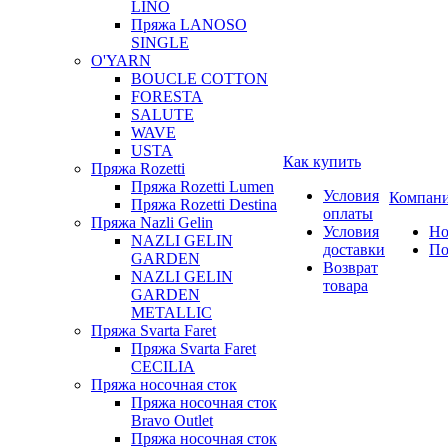
LINO
Пряжа LANOSO
SINGLE
O'YARN
BOUCLE COTTON
FORESTA
SALUTE
WAVE
USTA
Как купить
Пряжа Rozetti
Пряжа Rozetti Lumen
Условия
Компан
Пряжа Rozetti Destina
оплаты
Пряжа Nazli Gelin
Условия
Но
NAZLI GELIN
доставки
По
GARDEN
Возврат
NAZLI GELIN
товара
GARDEN
METALLIC
Пряжа Svarta Faret
Пряжа Svarta Faret
CECILIA
Пряжа носочная сток
Пряжа носочная сток
Bravo Outlet
Пряжа носочная сток