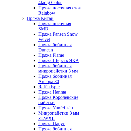
4fadig Color
Пряжа носочная сток
Rainbow
Пряжа Китай
Пряжа носочная
SMB
Пряжа Fansen Snow
Velvet
Пряжа бобинная
Duncan
Пряжа Flame
Пряжа Шерсть ЯКА
Пряжа бобинная
микропайетки 3 мм
Пряжа бобинная
Ангора 80
Raffia Ispie
Пряжа Hanma
Пряжа Королевские
пайетки
Пряжа Yunfei лён
Микропайетки 3 мм
ZLWXL
Пряжа Парус
Пряжа бобинная