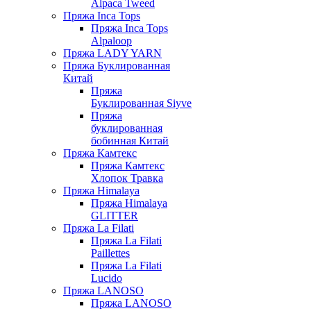
Alpaca Tweed
Пряжа Inca Tops
Пряжа Inca Tops
Alpaloop
Пряжа LADY YARN
Пряжа Буклированная
Китай
Пряжа
Буклированная Siyve
Пряжа
буклированная
бобинная Китай
Пряжа Камтекс
Пряжа Камтекс
Хлопок Травка
Пряжа Himalaya
Пряжа Himalaya
GLITTER
Пряжа La Filati
Пряжа La Filati
Paillettes
Пряжа La Filati
Lucido
Пряжа LANOSO
Пряжа LANOSO