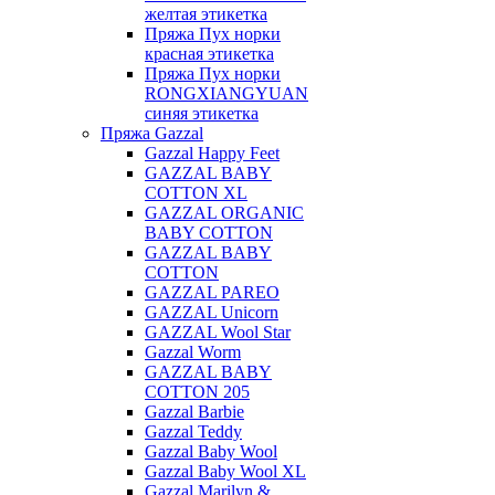
желтая этикетка
Пряжа Пух норки
красная этикетка
Пряжа Пух норки
RONGXIANGYUAN
синяя этикетка
Пряжа Gazzal
Gazzal Happy Feet
GAZZAL BABY
COTTON XL
GAZZAL ORGANIC
BABY COTTON
GAZZAL BABY
COTTON
GAZZAL PAREO
GAZZAL Unicorn
GAZZAL Wool Star
Gazzal Worm
GAZZAL BABY
COTTON 205
Gazzal Barbie
Gazzal Teddy
Gazzal Baby Wool
Gazzal Baby Wool XL
Gazzal Marilyn &