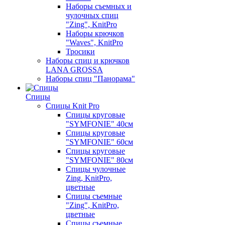
Наборы съемных и
чулочных спиц
"Zing", KnitPro
Наборы крючков
"Waves", KnitPro
Тросики
Наборы спиц и крючков
LANA GROSSA
Наборы спиц "Панорама"
Спицы
Спицы Knit Pro
Спицы круговые
"SYMFONIE" 40см
Спицы круговые
"SYMFONIE" 60см
Спицы круговые
"SYMFONIE" 80см
Спицы чулочные
Zing, KnitPro,
цветные
Спицы съемные
"Zing", KnitPro,
цветные
Спицы съемные