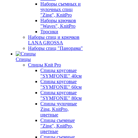
Наборы съемных и
чулочных спиц
"Zing", KnitPro
Наборы крючков
"Waves", KnitPro
Тросики
Наборы спиц и крючков
LANA GROSSA
Наборы спиц "Панорама"
Спицы
Спицы Knit Pro
Спицы круговые
"SYMFONIE" 40см
Спицы круговые
"SYMFONIE" 60см
Спицы круговые
"SYMFONIE" 80см
Спицы чулочные
Zing, KnitPro,
цветные
Спицы съемные
"Zing", KnitPro,
цветные
Спицы съемные