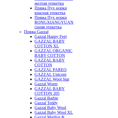
желтая этикетка
Пряжа Пух норки
красная этикетка
Пряжа Пух норки
RONGXIANGYUAN
синяя этикетка
Пряжа Gazzal
Gazzal Happy Feet
GAZZAL BABY
COTTON XL
GAZZAL ORGANIC
BABY COTTON
GAZZAL BABY
COTTON
GAZZAL PAREO
GAZZAL Unicorn
GAZZAL Wool Star
Gazzal Worm
GAZZAL BABY
COTTON 205
Gazzal Barbie
Gazzal Teddy
Gazzal Baby Wool
Gazzal Baby Wool XL
Gazzal Marilyn &