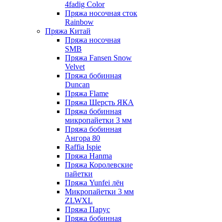
4fadig Color
Пряжа носочная сток
Rainbow
Пряжа Китай
Пряжа носочная
SMB
Пряжа Fansen Snow
Velvet
Пряжа бобинная
Duncan
Пряжа Flame
Пряжа Шерсть ЯКА
Пряжа бобинная
микропайетки 3 мм
Пряжа бобинная
Ангора 80
Raffia Ispie
Пряжа Hanma
Пряжа Королевские
пайетки
Пряжа Yunfei лён
Микропайетки 3 мм
ZLWXL
Пряжа Парус
Пряжа бобинная