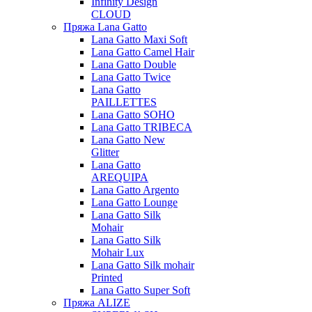
Infinity Design
CLOUD
Пряжа Lana Gatto
Lana Gatto Maxi Soft
Lana Gatto Camel Hair
Lana Gatto Double
Lana Gatto Twice
Lana Gatto
PAILLETTES
Lana Gatto SOHO
Lana Gatto TRIBECA
Lana Gatto New
Glitter
Lana Gatto
AREQUIPA
Lana Gatto Argento
Lana Gatto Lounge
Lana Gatto Silk
Mohair
Lana Gatto Silk
Mohair Lux
Lana Gatto Silk mohair
Printed
Lana Gatto Super Soft
Пряжа ALIZE