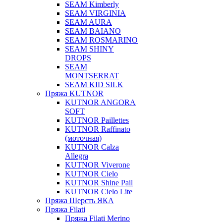
SEAM Kimberly
SEAM VIRGINIA
SEAM AURA
SEAM BAIANO
SEAM ROSMARINO
SEAM SHINY
DROPS
SEAM
MONTSERRAT
SEAM KID SILK
Пряжа KUTNOR
KUTNOR ANGORA
SOFT
KUTNOR Paillettes
KUTNOR Raffinato
(моточная)
KUTNOR Calza
Allegra
KUTNOR Viverone
KUTNOR Cielo
KUTNOR Shine Pail
KUTNOR Cielo Lite
Пряжа Шерсть ЯКА
Пряжа Filati
Пряжа Filati Merino