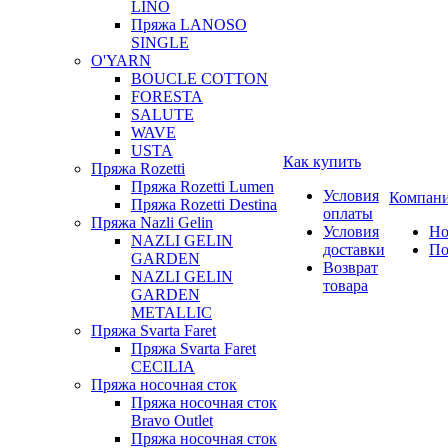
LINO
Пряжа LANOSO
SINGLE
O'YARN
BOUCLE COTTON
FORESTA
SALUTE
WAVE
USTA
Как купить
Пряжа Rozetti
Пряжа Rozetti Lumen
Условия
Компан
Пряжа Rozetti Destina
оплаты
Пряжа Nazli Gelin
Условия
Но
NAZLI GELIN
доставки
По
GARDEN
Возврат
NAZLI GELIN
товара
GARDEN
METALLIC
Пряжа Svarta Faret
Пряжа Svarta Faret
CECILIA
Пряжа носочная сток
Пряжа носочная сток
Bravo Outlet
Пряжа носочная сток