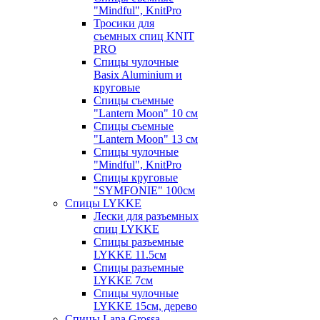
"Mindful", KnitPro
Тросики для
съемных спиц KNIT
PRO
Спицы чулочные
Basix Aluminium и
круговые
Спицы съемные
"Lantern Moon" 10 см
Спицы съемные
"Lantern Moon" 13 см
Спицы чулочные
"Mindful", KnitPro
Спицы круговые
"SYMFONIE" 100см
Спицы LYKKE
Лески для разъемных
спиц LYKKE
Спицы разъемные
LYKKE 11.5см
Спицы разъемные
LYKKE 7см
Спицы чулочные
LYKKE 15см, дерево
Спицы Lana Grossa