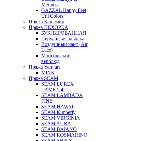
Merinos
GAZZAL Happy Feet
Uni Colors
Пряжа Кашемир
Пряжа ПЕХОРКА
БУКЛИРОВАННАЯ
Перуанская альпака
Воздушный кант (Air
Lace)
Монгольский
верблюд
Пряжа Yarn art
MINK
Пряжа SEAM
SEAM LUREX
LAME 550
SEAM LAMBADA
FINE
SEAM HAWAI
SEAM Kimberly
SEAM VIRGINIA
SEAM AURA
SEAM BAIANO
SEAM ROSMARINO
SEAM SHINY