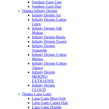
Sandnes Garn Line
Sandnes Garn Duo
Пряжа Infinity Design
Infinity Design Air
Infinity Design Cotton
Linen
Infinity Design Silk
Mohair
Infinity Design Magic
Infinity Design Tweed
Infinity Design
Aquarelle
Infinity Design Cotton
Merino
Infinity Design Cotton
Alpaca
Infinity Design
MERINO
EXTRAFINE
Infinity Design
CLOUD
Пряжа Lana Gatto
Lana Gatto Maxi Soft
Lana Gatto Camel Hair
Lana Gatto Double