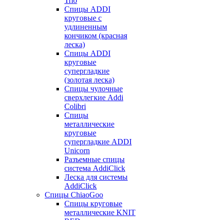
Trio
Спицы ADDI
круговые с
удлиненным
кончиком (красная
леска)
Спицы ADDI
круговые
супергладкие
(золотая леска)
Спицы чулочные
сверхлегкие Addi
Colibri
Спицы
металлические
круговые
супергладкие ADDI
Unicorn
Разъемные спицы
система AddiClick
Леска для системы
AddiClick
Спицы ChiaoGoo
Спицы круговые
металлические KNIT