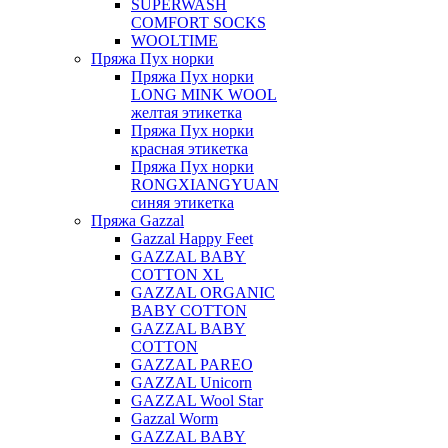
SUPERWASH
COMFORT SOCKS
WOOLTIME
Пряжа Пух норки
Пряжа Пух норки
LONG MINK WOOL
желтая этикетка
Пряжа Пух норки
красная этикетка
Пряжа Пух норки
RONGXIANGYUAN
синяя этикетка
Пряжа Gazzal
Gazzal Happy Feet
GAZZAL BABY
COTTON XL
GAZZAL ORGANIC
BABY COTTON
GAZZAL BABY
COTTON
GAZZAL PAREO
GAZZAL Unicorn
GAZZAL Wool Star
Gazzal Worm
GAZZAL BABY