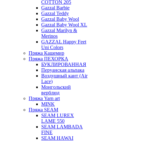
COTTON 205
Gazzal Barbie
Gazzal Teddy
Gazzal Baby Wool
Gazzal Baby Wool XL
Gazzal Marilyn &
Merinos
GAZZAL Happy Feet
Uni Colors
Пряжа Кашемир
Пряжа ПЕХОРКА
БУКЛИРОВАННАЯ
Перуанская альпака
Воздушный кант (Air
Lace)
Монгольский
верблюд
Пряжа Yarn art
MINK
Пряжа SEAM
SEAM LUREX
LAME 550
SEAM LAMBADA
FINE
SEAM HAWAI