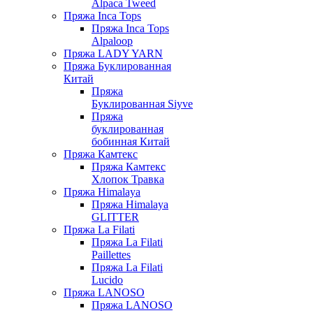
Alpaca Tweed
Пряжа Inca Tops
Пряжа Inca Tops
Alpaloop
Пряжа LADY YARN
Пряжа Буклированная
Китай
Пряжа
Буклированная Siyve
Пряжа
буклированная
бобинная Китай
Пряжа Камтекс
Пряжа Камтекс
Хлопок Травка
Пряжа Himalaya
Пряжа Himalaya
GLITTER
Пряжа La Filati
Пряжа La Filati
Paillettes
Пряжа La Filati
Lucido
Пряжа LANOSO
Пряжа LANOSO