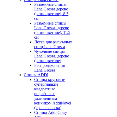
Разъемные спицы
Lana Grossa дерево
(разноцветное), 8.5
см
Разъёмные спицы
Lana Grossa, дерево
(разноцветное), 11.5
см
Леска для разъемных
спиц Lana Grossa
Чулочные спицы
Lana Grossa, дерево
(разноцветное)
Распродажа спиц
Lana Grossa
Спицы ADDI
Спицы круговые
супергладкие
квадратные
рифлёные с
удлиненным
кончиком AddiNovel
(красная леска)
Спицы Addi Crasy