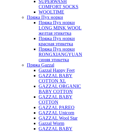
SUPERWASH
COMFORT SOCKS
WOOLTIME
Пряжа Пух норки
Пряжа Пух норки
LONG MINK WOOL
желтая этикетка
Пряжа Пух норки
красная этикетка
Пряжа Пух норки
RONGXIANGYUAN
синяя этикетка
Пряжа Gazzal
Gazzal Happy Feet
GAZZAL BABY
COTTON XL
GAZZAL ORGANIC
BABY COTTON
GAZZAL BABY
COTTON
GAZZAL PAREO
GAZZAL Unicorn
GAZZAL Wool Star
Gazzal Worm
GAZZAL BABY