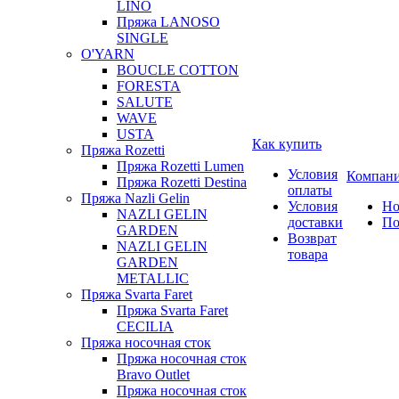
LINO
Пряжа LANOSO
SINGLE
O'YARN
BOUCLE COTTON
FORESTA
SALUTE
WAVE
USTA
Как купить
Пряжа Rozetti
Пряжа Rozetti Lumen
Условия
Компан
Пряжа Rozetti Destina
оплаты
Пряжа Nazli Gelin
Условия
Но
NAZLI GELIN
доставки
По
GARDEN
Возврат
NAZLI GELIN
товара
GARDEN
METALLIC
Пряжа Svarta Faret
Пряжа Svarta Faret
CECILIA
Пряжа носочная сток
Пряжа носочная сток
Bravo Outlet
Пряжа носочная сток