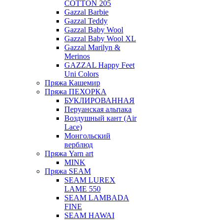
COTTON 205
Gazzal Barbie
Gazzal Teddy
Gazzal Baby Wool
Gazzal Baby Wool XL
Gazzal Marilyn &
Merinos
GAZZAL Happy Feet
Uni Colors
Пряжа Кашемир
Пряжа ПЕХОРКА
БУКЛИРОВАННАЯ
Перуанская альпака
Воздушный кант (Air
Lace)
Монгольский
верблюд
Пряжа Yarn art
MINK
Пряжа SEAM
SEAM LUREX
LAME 550
SEAM LAMBADA
FINE
SEAM HAWAI