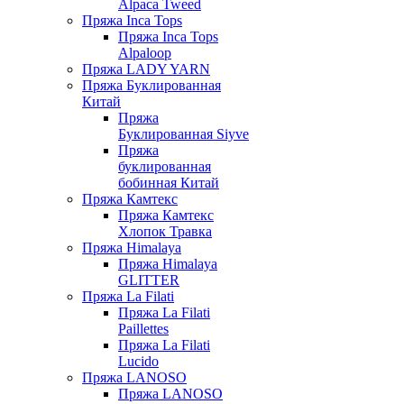
Alpaca Tweed
Пряжа Inca Tops
Пряжа Inca Tops
Alpaloop
Пряжа LADY YARN
Пряжа Буклированная
Китай
Пряжа
Буклированная Siyve
Пряжа
буклированная
бобинная Китай
Пряжа Камтекс
Пряжа Камтекс
Хлопок Травка
Пряжа Himalaya
Пряжа Himalaya
GLITTER
Пряжа La Filati
Пряжа La Filati
Paillettes
Пряжа La Filati
Lucido
Пряжа LANOSO
Пряжа LANOSO