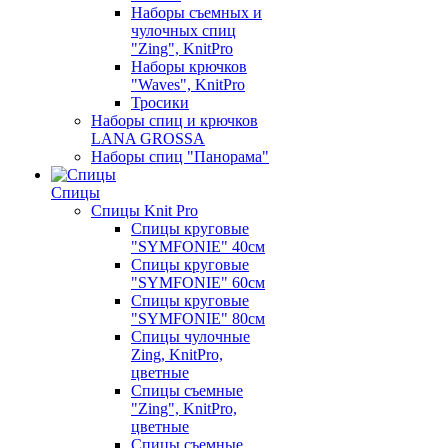
Наборы съемных и
чулочных спиц
"Zing", KnitPro
Наборы крючков
"Waves", KnitPro
Тросики
Наборы спиц и крючков
LANA GROSSA
Наборы спиц "Панорама"
Спицы
Спицы Knit Pro
Спицы круговые
"SYMFONIE" 40см
Спицы круговые
"SYMFONIE" 60см
Спицы круговые
"SYMFONIE" 80см
Спицы чулочные
Zing, KnitPro,
цветные
Спицы съемные
"Zing", KnitPro,
цветные
Спицы съемные