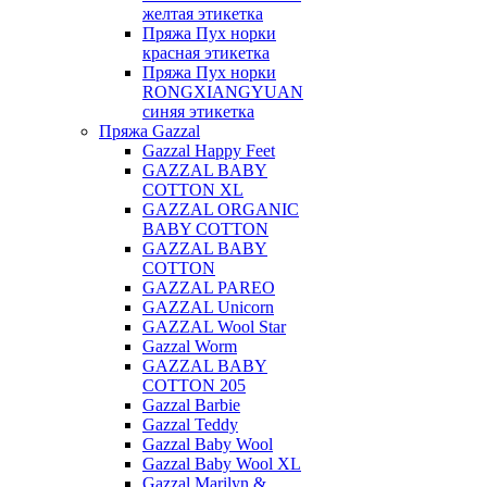
желтая этикетка
Пряжа Пух норки
красная этикетка
Пряжа Пух норки
RONGXIANGYUAN
синяя этикетка
Пряжа Gazzal
Gazzal Happy Feet
GAZZAL BABY
COTTON XL
GAZZAL ORGANIC
BABY COTTON
GAZZAL BABY
COTTON
GAZZAL PAREO
GAZZAL Unicorn
GAZZAL Wool Star
Gazzal Worm
GAZZAL BABY
COTTON 205
Gazzal Barbie
Gazzal Teddy
Gazzal Baby Wool
Gazzal Baby Wool XL
Gazzal Marilyn &