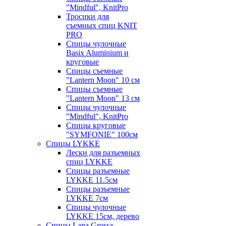
"Mindful", KnitPro
Тросики для
съемных спиц KNIT
PRO
Спицы чулочные
Basix Aluminium и
круговые
Спицы съемные
"Lantern Moon" 10 см
Спицы съемные
"Lantern Moon" 13 см
Спицы чулочные
"Mindful", KnitPro
Спицы круговые
"SYMFONIE" 100см
Спицы LYKKE
Лески для разъемных
спиц LYKKE
Спицы разъемные
LYKKE 11.5см
Спицы разъемные
LYKKE 7см
Спицы чулочные
LYKKE 15см, дерево
Спицы Lana Grossa