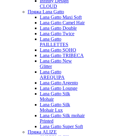
Infinity Design
CLOUD
Пряжа Lana Gatto
Lana Gatto Maxi Soft
Lana Gatto Camel Hair
Lana Gatto Double
Lana Gatto Twice
Lana Gatto
PAILLETTES
Lana Gatto SOHO
Lana Gatto TRIBECA
Lana Gatto New
Glitter
Lana Gatto
AREQUIPA
Lana Gatto Argento
Lana Gatto Lounge
Lana Gatto Silk
Mohair
Lana Gatto Silk
Mohair Lux
Lana Gatto Silk mohair
Printed
Lana Gatto Super Soft
Пряжа ALIZE