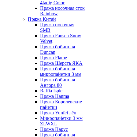
4fadig Color
Пряжа носочная сток
Rainbow
Пряжа Китай
Пряжа носочная
SMB
Пряжа Fansen Snow
Velvet
Пряжа бобинная
Duncan
Пряжа Flame
Пряжа Шерсть ЯКА
Пряжа бобинная
микропайетки 3 мм
Пряжа бобинная
Ангора 80
Raffia Ispie
Пряжа Hanma
Пряжа Королевские
пайетки
Пряжа Yunfei лён
Микропайетки 3 мм
ZLWXL
Пряжа Парус
Пряжа бобинная