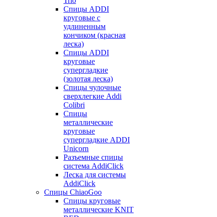
Trio
Спицы ADDI
круговые с
удлиненным
кончиком (красная
леска)
Спицы ADDI
круговые
супергладкие
(золотая леска)
Спицы чулочные
сверхлегкие Addi
Colibri
Спицы
металлические
круговые
супергладкие ADDI
Unicorn
Разъемные спицы
система AddiClick
Леска для системы
AddiClick
Спицы ChiaoGoo
Спицы круговые
металлические KNIT