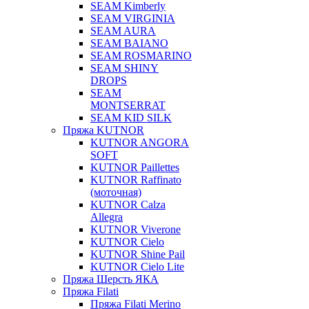
SEAM Kimberly
SEAM VIRGINIA
SEAM AURA
SEAM BAIANO
SEAM ROSMARINO
SEAM SHINY
DROPS
SEAM
MONTSERRAT
SEAM KID SILK
Пряжа KUTNOR
KUTNOR ANGORA
SOFT
KUTNOR Paillettes
KUTNOR Raffinato
(моточная)
KUTNOR Calza
Allegra
KUTNOR Viverone
KUTNOR Cielo
KUTNOR Shine Pail
KUTNOR Cielo Lite
Пряжа Шерсть ЯКА
Пряжа Filati
Пряжа Filati Merino