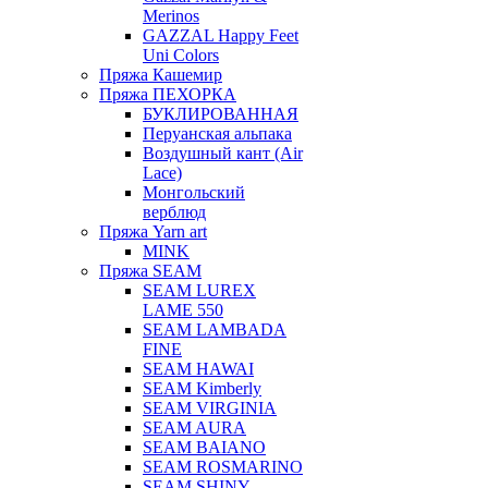
Merinos
GAZZAL Happy Feet
Uni Colors
Пряжа Кашемир
Пряжа ПЕХОРКА
БУКЛИРОВАННАЯ
Перуанская альпака
Воздушный кант (Air
Lace)
Монгольский
верблюд
Пряжа Yarn art
MINK
Пряжа SEAM
SEAM LUREX
LAME 550
SEAM LAMBADA
FINE
SEAM HAWAI
SEAM Kimberly
SEAM VIRGINIA
SEAM AURA
SEAM BAIANO
SEAM ROSMARINO
SEAM SHINY