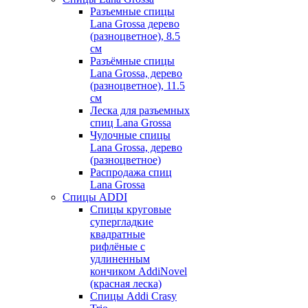
Разъемные спицы
Lana Grossa дерево
(разноцветное), 8.5
см
Разъёмные спицы
Lana Grossa, дерево
(разноцветное), 11.5
см
Леска для разъемных
спиц Lana Grossa
Чулочные спицы
Lana Grossa, дерево
(разноцветное)
Распродажа спиц
Lana Grossa
Спицы ADDI
Спицы круговые
супергладкие
квадратные
рифлёные с
удлиненным
кончиком AddiNovel
(красная леска)
Спицы Addi Crasy