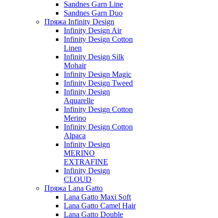
Sandnes Garn Line
Sandnes Garn Duo
Пряжа Infinity Design
Infinity Design Air
Infinity Design Cotton
Linen
Infinity Design Silk
Mohair
Infinity Design Magic
Infinity Design Tweed
Infinity Design
Aquarelle
Infinity Design Cotton
Merino
Infinity Design Cotton
Alpaca
Infinity Design
MERINO
EXTRAFINE
Infinity Design
CLOUD
Пряжа Lana Gatto
Lana Gatto Maxi Soft
Lana Gatto Camel Hair
Lana Gatto Double