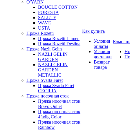
O'YARN
BOUCLE COTTON
FORESTA
SALUTE
WAVE
USTA
Как купить
Пряжа Rozetti
Пряжа Rozetti Lumen
Условия
Компан
Пряжа Rozetti Destina
оплаты
Пряжа Nazli Gelin
Условия
Но
NAZLI GELIN
доставки
По
GARDEN
Возврат
NAZLI GELIN
товара
GARDEN
METALLIC
Пряжа Svarta Faret
Пряжа Svarta Faret
CECILIA
Пряжа носочная сток
Пряжа носочная сток
Bravo Outlet
Пряжа носочная сток
4fadig Color
Пряжа носочная сток
Rainbow