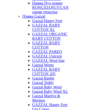
Пряжа Пух норки
RONGXIANGYUAN
синяя этикетка
Пряжа Gazzal
Gazzal Happy Feet
GAZZAL BABY
COTTON XL
GAZZAL ORGANIC
BABY COTTON
GAZZAL BABY
COTTON
GAZZAL PAREO
GAZZAL Unicorn
GAZZAL Wool Star
Gazzal Worm
GAZZAL BABY
COTTON 205
Gazzal Barbie
Gazzal Teddy
Gazzal Baby Wool
Gazzal Baby Wool XL
Gazzal Marilyn &
Merinos
GAZZAL Happy Feet
Uni Colors