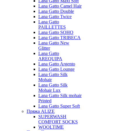
Lana Gatto Maxi Soft
Lana Gatto Camel Hair
Lana Gatto Double
Lana Gatto Twice
Lana Gatto
PAILLETTES
Lana Gatto SOHO
Lana Gatto TRIBECA
Lana Gatto New
Glitter
Lana Gatto
AREQUIPA
Lana Gatto Argento
Lana Gatto Lounge
Lana Gatto Silk
Mohair
Lana Gatto Silk
Mohair Lux
Lana Gatto Silk mohair
Printed
Lana Gatto Super Soft
Пряжа ALIZE
SUPERWASH
COMFORT SOCKS
WOOLTIME