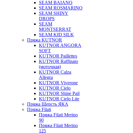
SEAM BAIANO
SEAM ROSMARINO
SEAM SHINY
DROPS
SEAM
MONTSERRAT
SEAM KID SILK
Пряжа KUTNOR
KUTNOR ANGORA
SOFT
KUTNOR Paillettes
KUTNOR Raffinato
(моточная)
KUTNOR Calza
Allegra
KUTNOR Viverone
KUTNOR Cielo
KUTNOR Shine Pail
KUTNOR Cielo Lite
Пряжа Шерсть ЯКА
Пряжа Filati
Пряжа Filati Merino
90
Пряжа Filati Merino
125