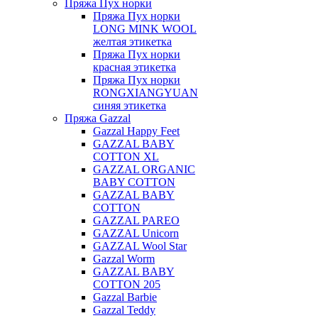
Пряжа Пух норки
Пряжа Пух норки
LONG MINK WOOL
желтая этикетка
Пряжа Пух норки
красная этикетка
Пряжа Пух норки
RONGXIANGYUAN
синяя этикетка
Пряжа Gazzal
Gazzal Happy Feet
GAZZAL BABY
COTTON XL
GAZZAL ORGANIC
BABY COTTON
GAZZAL BABY
COTTON
GAZZAL PAREO
GAZZAL Unicorn
GAZZAL Wool Star
Gazzal Worm
GAZZAL BABY
COTTON 205
Gazzal Barbie
Gazzal Teddy