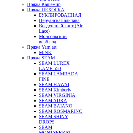
Пряжа Кашемир
Пряжа ПЕХОРКА
БУКЛИРОВАННАЯ
Перуанская альпака
Воздушный кант (Air
Lace)
Монгольский
верблюд
Пряжа Yarn art
MINK
Пряжа SEAM
SEAM LUREX
LAME 550
SEAM LAMBADA
FINE
SEAM HAWAI
SEAM Kimberly
SEAM VIRGINIA
SEAM AURA
SEAM BAIANO
SEAM ROSMARINO
SEAM SHINY
DROPS
SEAM
MONTSERRAT