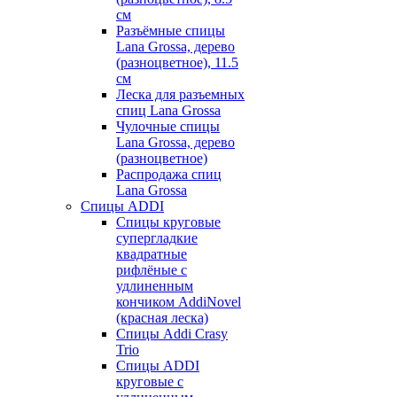
см
Разъёмные спицы
Lana Grossa, дерево
(разноцветное), 11.5
см
Леска для разъемных
спиц Lana Grossa
Чулочные спицы
Lana Grossa, дерево
(разноцветное)
Распродажа спиц
Lana Grossa
Спицы ADDI
Спицы круговые
супергладкие
квадратные
рифлёные с
удлиненным
кончиком AddiNovel
(красная леска)
Спицы Addi Crasy
Trio
Спицы ADDI
круговые с