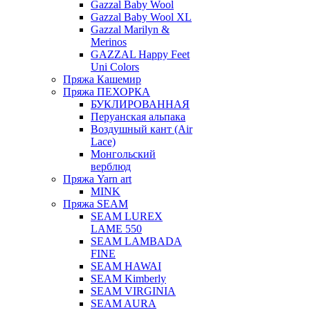
Gazzal Baby Wool
Gazzal Baby Wool XL
Gazzal Marilyn &
Merinos
GAZZAL Happy Feet
Uni Colors
Пряжа Кашемир
Пряжа ПЕХОРКА
БУКЛИРОВАННАЯ
Перуанская альпака
Воздушный кант (Air
Lace)
Монгольский
верблюд
Пряжа Yarn art
MINK
Пряжа SEAM
SEAM LUREX
LAME 550
SEAM LAMBADA
FINE
SEAM HAWAI
SEAM Kimberly
SEAM VIRGINIA
SEAM AURA