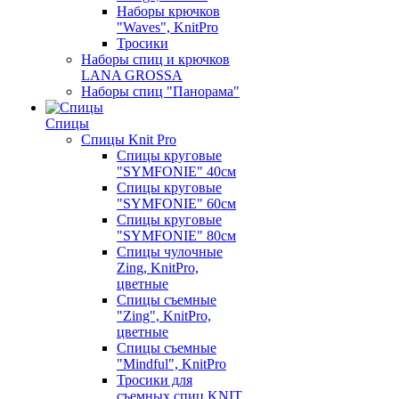
Наборы крючков
"Waves", KnitPro
Тросики
Наборы спиц и крючков
LANA GROSSA
Наборы спиц "Панорама"
Спицы
Спицы Knit Pro
Спицы круговые
"SYMFONIE" 40см
Спицы круговые
"SYMFONIE" 60см
Спицы круговые
"SYMFONIE" 80см
Спицы чулочные
Zing, KnitPro,
цветные
Спицы съемные
"Zing", KnitPro,
цветные
Спицы съемные
"Mindful", KnitPro
Тросики для
съемных спиц KNIT