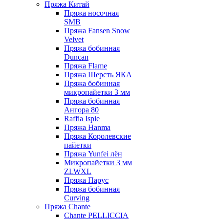
Пряжа Китай
Пряжа носочная
SMB
Пряжа Fansen Snow
Velvet
Пряжа бобинная
Duncan
Пряжа Flame
Пряжа Шерсть ЯКА
Пряжа бобинная
микропайетки 3 мм
Пряжа бобинная
Ангора 80
Raffia Ispie
Пряжа Hanma
Пряжа Королевские
пайетки
Пряжа Yunfei лён
Микропайетки 3 мм
ZLWXL
Пряжа Парус
Пряжа бобинная
Curving
Пряжа Chante
Chante PELLICCIA