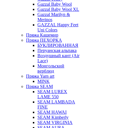
Gazzal Baby Wool
Gazzal Baby Wool XL
Gazzal Marilyn &
Merinos
GAZZAL Happy Feet
Uni Colors
Пряжа Кашемир
Пряжа ПЕХОРКА
БУКЛИРОВАННАЯ
Перуанская альпака
Воздушный кант (Air
Lace)
Монгольский
верблюд
Пряжа Yarn art
MINK
Пряжа SEAM
SEAM LUREX
LAME 550
SEAM LAMBADA
FINE
SEAM HAWAI
SEAM Kimberly
SEAM VIRGINIA
SEAM AURA