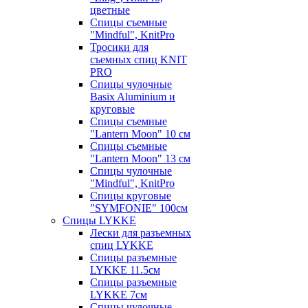
цветные
Спицы съемные
"Mindful", KnitPro
Тросики для
съемных спиц KNIT
PRO
Спицы чулочные
Basix Aluminium и
круговые
Спицы съемные
"Lantern Moon" 10 см
Спицы съемные
"Lantern Moon" 13 см
Спицы чулочные
"Mindful", KnitPro
Спицы круговые
"SYMFONIE" 100см
Спицы LYKKE
Лески для разъемных
спиц LYKKE
Спицы разъемные
LYKKE 11.5см
Спицы разъемные
LYKKE 7см
Спицы чулочные