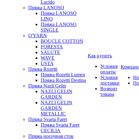
Lucido
Пряжа LANOSO
Пряжа LANOSO
LINO
Пряжа LANOSO
SINGLE
O'YARN
BOUCLE COTTON
FORESTA
SALUTE
Как купить
WAVE
USTA
Условия
Компан
Пряжа Rozetti
оплаты
Пряжа Rozetti Lumen
Условия
Но
Пряжа Rozetti Destina
доставки
По
Пряжа Nazli Gelin
Возврат
NAZLI GELIN
товара
GARDEN
NAZLI GELIN
GARDEN
METALLIC
Пряжа Svarta Faret
Пряжа Svarta Faret
CECILIA
Пряжа носочная сток