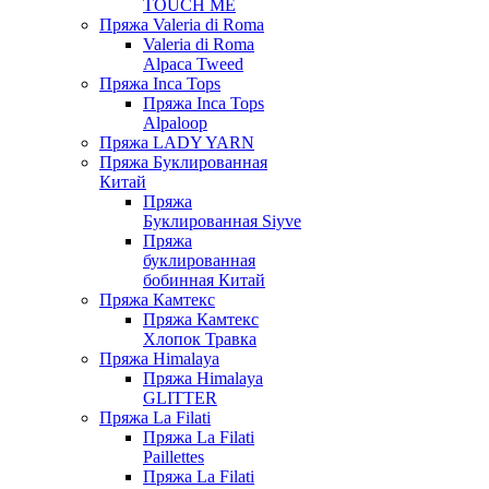
TOUCH ME
Пряжа Valeria di Roma
Valeria di Roma
Alpaca Tweed
Пряжа Inca Tops
Пряжа Inca Tops
Alpaloop
Пряжа LADY YARN
Пряжа Буклированная
Китай
Пряжа
Буклированная Siyve
Пряжа
буклированная
бобинная Китай
Пряжа Камтекс
Пряжа Камтекс
Хлопок Травка
Пряжа Himalaya
Пряжа Himalaya
GLITTER
Пряжа La Filati
Пряжа La Filati
Paillettes
Пряжа La Filati