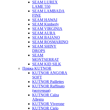
SEAM LUREX
LAME 550
SEAM LAMBADA
FINE
SEAM HAWAI
SEAM Kimberly
SEAM VIRGINIA
SEAM AURA
SEAM BAIANO
SEAM ROSMARINO
SEAM SHINY
DROPS
SEAM
MONTSERRAT
SEAM KID SILK
Пряжа KUTNOR
KUTNOR ANGORA
SOFT
KUTNOR Paillettes
KUTNOR Raffinato
(моточная)
KUTNOR Calza
Allegra
KUTNOR Viverone
KUTNOR Cielo