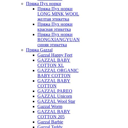
Пряжа Пух норки
Пряжа Пух норки
LONG MINK WOOL
желтая этикетка
Пряжа Пух норки
красная этикетка
Пряжа Пух норки
RONGXIANGYUAN
синяя этикетка
Пряжа Gazzal
Gazzal Happy Feet
GAZZAL BABY
COTTON XL
GAZZAL ORGANIC
BABY COTTON
GAZZAL BABY
COTTON
GAZZAL PAREO
GAZZAL Unicorn
GAZZAL Wool Star
Gazzal Worm
GAZZAL BABY
COTTON 205
Gazzal Barbie
Gazzal Teddy