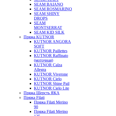
SEAM BAIANO
SEAM ROSMARINO
SEAM SHINY
DROPS
SEAM
MONTSERRAT
SEAM KID SILK
Пряжа KUTNOR
KUTNOR ANGORA
SOFT
KUTNOR Paillettes
KUTNOR Raffinato
(моточная)
KUTNOR Calza
Allegra
KUTNOR Viverone
KUTNOR Cielo
KUTNOR Shine Pail
KUTNOR Cielo Lite
Пряжа Шерсть ЯКА
Пряжа Filati
Пряжа Filati Merino
90
Пряжа Filati Merino