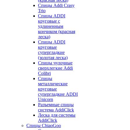
(красная леска)
Спицы Addi Crasy
Trio
Спицы ADDI
круговые с
удлиненным
кончиком (красная
леска)
Спицы ADDI
круговые
супергладкие
(золотая леска)
Спицы чулочные
сверхлегкие Addi
Colibri
Спицы
металлические
круговые
супергладкие ADDI
Unicorn
Разъемные спицы
система AddiClick
Леска для системы
AddiClick
Спицы ChiaoGoo