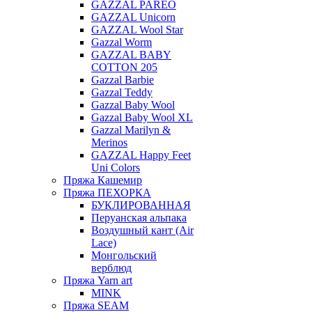
GAZZAL PAREO
GAZZAL Unicorn
GAZZAL Wool Star
Gazzal Worm
GAZZAL BABY
COTTON 205
Gazzal Barbie
Gazzal Teddy
Gazzal Baby Wool
Gazzal Baby Wool XL
Gazzal Marilyn &
Merinos
GAZZAL Happy Feet
Uni Colors
Пряжа Кашемир
Пряжа ПЕХОРКА
БУКЛИРОВАННАЯ
Перуанская альпака
Воздушный кант (Air
Lace)
Монгольский
верблюд
Пряжа Yarn art
MINK
Пряжа SEAM