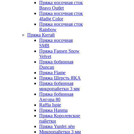
Пряжа носочная сток
Bravo Outlet
Пряжа носочная сток
4fadig Color
Пряжа носочная сток
Rainbow
Пряжа Китай
Пряжа носочная
SMB
Пряжа Fansen Snow
Velvet
Пряжа бобинная
Duncan
Пряжа Flame
Пряжа Шерсть ЯКА
Пряжа бобинная
микропайетки 3 мм
Пряжа бобинная
Ангора 80
Raffia Ispie
Пряжа Hanma
Пряжа Королевские
пайетки
Пряжа Yunfei лён
Микропайетки 3 мм