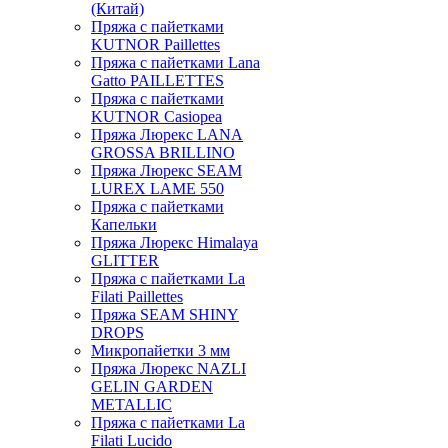
(Китай)
Пряжа с пайетками
KUTNOR Paillettes
Пряжа с пайетками Lana
Gatto PAILLETTES
Пряжа с пайетками
KUTNOR Casiopea
Пряжа Люрекс LANA
GROSSA BRILLINO
Пряжа Люрекс SEAM
LUREX LAME 550
Пряжа с пайетками
Капельки
Пряжа Люрекс Himalaya
GLITTER
Пряжа с пайетками La
Filati Paillettes
Пряжа SEAM SHINY
DROPS
Микропайетки 3 мм
Пряжа Люрекс NAZLI
GELIN GARDEN
METALLIC
Пряжа с пайетками La
Filati Lucido