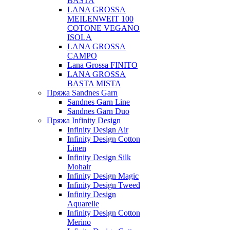
BASTA
LANA GROSSA
MEILENWEIT 100
COTONE VEGANO
ISOLA
LANA GROSSA
CAMPO
Lana Grossa FINITO
LANA GROSSA
BASTA MISTA
Пряжа Sandnes Garn
Sandnes Garn Line
Sandnes Garn Duo
Пряжа Infinity Design
Infinity Design Air
Infinity Design Cotton
Linen
Infinity Design Silk
Mohair
Infinity Design Magic
Infinity Design Tweed
Infinity Design
Aquarelle
Infinity Design Cotton
Merino