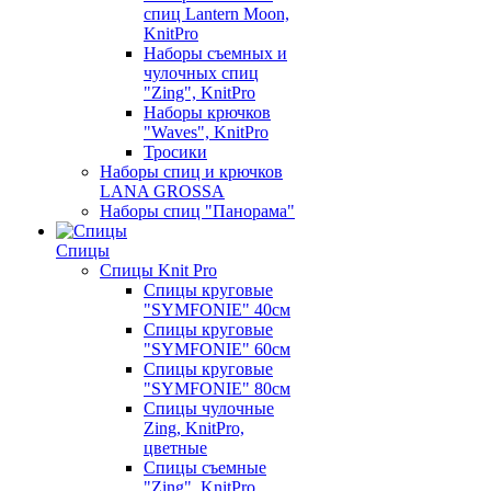
спиц Lantern Moon,
KnitPro
Наборы съемных и
чулочных спиц
"Zing", KnitPro
Наборы крючков
"Waves", KnitPro
Тросики
Наборы спиц и крючков
LANA GROSSA
Наборы спиц "Панорама"
Спицы
Спицы Knit Pro
Спицы круговые
"SYMFONIE" 40см
Спицы круговые
"SYMFONIE" 60см
Спицы круговые
"SYMFONIE" 80см
Спицы чулочные
Zing, KnitPro,
цветные
Спицы съемные
"Zing", KnitPro,