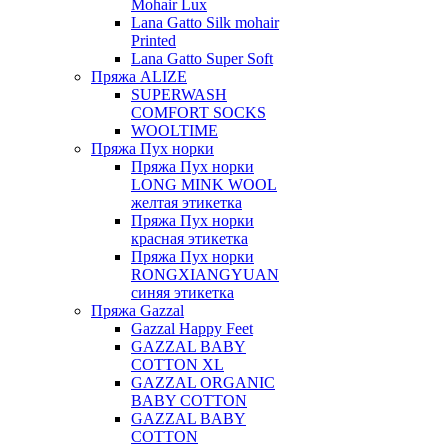
Mohair Lux
Lana Gatto Silk mohair
Printed
Lana Gatto Super Soft
Пряжа ALIZE
SUPERWASH
COMFORT SOCKS
WOOLTIME
Пряжа Пух норки
Пряжа Пух норки
LONG MINK WOOL
желтая этикетка
Пряжа Пух норки
красная этикетка
Пряжа Пух норки
RONGXIANGYUAN
синяя этикетка
Пряжа Gazzal
Gazzal Happy Feet
GAZZAL BABY
COTTON XL
GAZZAL ORGANIC
BABY COTTON
GAZZAL BABY
COTTON