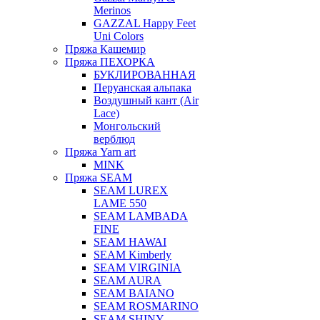
Merinos
GAZZAL Happy Feet
Uni Colors
Пряжа Кашемир
Пряжа ПЕХОРКА
БУКЛИРОВАННАЯ
Перуанская альпака
Воздушный кант (Air
Lace)
Монгольский
верблюд
Пряжа Yarn art
MINK
Пряжа SEAM
SEAM LUREX
LAME 550
SEAM LAMBADA
FINE
SEAM HAWAI
SEAM Kimberly
SEAM VIRGINIA
SEAM AURA
SEAM BAIANO
SEAM ROSMARINO
SEAM SHINY