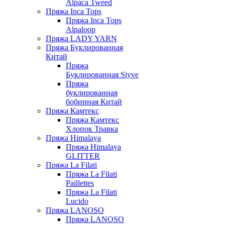
Alpaca Tweed
Пряжа Inca Tops
Пряжа Inca Tops
Alpaloop
Пряжа LADY YARN
Пряжа Буклированная
Китай
Пряжа
Буклированная Siyve
Пряжа
буклированная
бобинная Китай
Пряжа Камтекс
Пряжа Камтекс
Хлопок Травка
Пряжа Himalaya
Пряжа Himalaya
GLITTER
Пряжа La Filati
Пряжа La Filati
Paillettes
Пряжа La Filati
Lucido
Пряжа LANOSO
Пряжа LANOSO