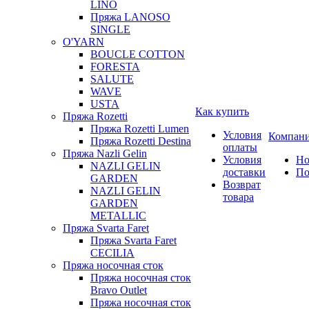
LINO
Пряжа LANOSO
SINGLE
O'YARN
BOUCLE COTTON
FORESTA
SALUTE
WAVE
USTA
Как купить
Пряжа Rozetti
Пряжа Rozetti Lumen
Условия
Компан
Пряжа Rozetti Destina
оплаты
Пряжа Nazli Gelin
Условия
Но
NAZLI GELIN
доставки
По
GARDEN
Возврат
NAZLI GELIN
товара
GARDEN
METALLIC
Пряжа Svarta Faret
Пряжа Svarta Faret
CECILIA
Пряжа носочная сток
Пряжа носочная сток
Bravo Outlet
Пряжа носочная сток