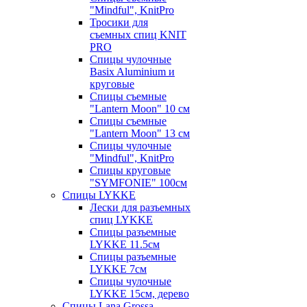
"Mindful", KnitPro
Тросики для
съемных спиц KNIT
PRO
Спицы чулочные
Basix Aluminium и
круговые
Спицы съемные
"Lantern Moon" 10 см
Спицы съемные
"Lantern Moon" 13 см
Спицы чулочные
"Mindful", KnitPro
Спицы круговые
"SYMFONIE" 100см
Спицы LYKKE
Лески для разъемных
спиц LYKKE
Спицы разъемные
LYKKE 11.5см
Спицы разъемные
LYKKE 7см
Спицы чулочные
LYKKE 15см, дерево
Спицы Lana Grossa