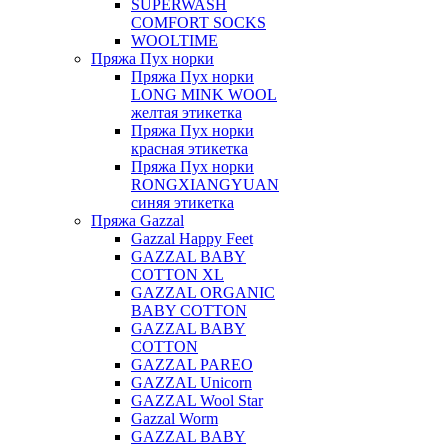
SUPERWASH
COMFORT SOCKS
WOOLTIME
Пряжа Пух норки
Пряжа Пух норки
LONG MINK WOOL
желтая этикетка
Пряжа Пух норки
красная этикетка
Пряжа Пух норки
RONGXIANGYUAN
синяя этикетка
Пряжа Gazzal
Gazzal Happy Feet
GAZZAL BABY
COTTON XL
GAZZAL ORGANIC
BABY COTTON
GAZZAL BABY
COTTON
GAZZAL PAREO
GAZZAL Unicorn
GAZZAL Wool Star
Gazzal Worm
GAZZAL BABY