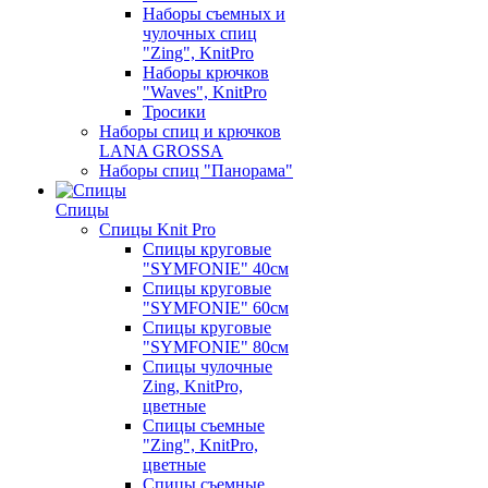
Наборы съемных и
чулочных спиц
"Zing", KnitPro
Наборы крючков
"Waves", KnitPro
Тросики
Наборы спиц и крючков
LANA GROSSA
Наборы спиц "Панорама"
Спицы
Спицы Knit Pro
Спицы круговые
"SYMFONIE" 40см
Спицы круговые
"SYMFONIE" 60см
Спицы круговые
"SYMFONIE" 80см
Спицы чулочные
Zing, KnitPro,
цветные
Спицы съемные
"Zing", KnitPro,
цветные
Спицы съемные