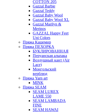
COTTON 205
Gazzal Barbie
Gazzal Teddy
Gazzal Baby Wool
Gazzal Baby Wool XL
Gazzal Marilyn &
Merinos
GAZZAL Happy Feet
Uni Colors
Пряжа Кашемир
Пряжа ПЕХОРКА
БУКЛИРОВАННАЯ
Перуанская альпака
Воздушный кант (Air
Lace)
Монгольский
верблюд
Пряжа Yarn art
MINK
Пряжа SEAM
SEAM LUREX
LAME 550
SEAM LAMBADA
FINE
SEAM HAWAI