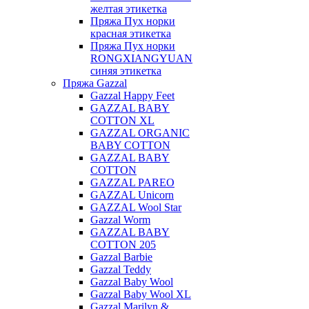
желтая этикетка
Пряжа Пух норки
красная этикетка
Пряжа Пух норки
RONGXIANGYUAN
синяя этикетка
Пряжа Gazzal
Gazzal Happy Feet
GAZZAL BABY
COTTON XL
GAZZAL ORGANIC
BABY COTTON
GAZZAL BABY
COTTON
GAZZAL PAREO
GAZZAL Unicorn
GAZZAL Wool Star
Gazzal Worm
GAZZAL BABY
COTTON 205
Gazzal Barbie
Gazzal Teddy
Gazzal Baby Wool
Gazzal Baby Wool XL
Gazzal Marilyn &