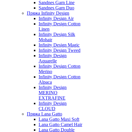
Sandnes Garn Line
Sandnes Garn Duo
Пряжа Infinity Design
Infinity Design Air
Infinity Design Cotton
Linen
Infinity Design Silk
Mohair
Infinity Design Magic
Infinity Design Tweed
Infinity Design
Aquarelle
Infinity Design Cotton
Merino
Infinity Design Cotton
Alpaca
Infinity Design
MERINO
EXTRAFINE
Infinity Design
CLOUD
Пряжа Lana Gatto
Lana Gatto Maxi Soft
Lana Gatto Camel Hair
Lana Gatto Double