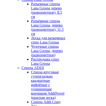
Разъемные спицы
Lana Grossa дерево
(разноцветное), 8.5
см
Разъёмные спицы
Lana Grossa, дерево
(разноцветное), 11.5
см
Леска для разъемных
спиц Lana Grossa
Чулочные спицы
Lana Grossa, дерево
(разноцветное)
Распродажа спиц
Lana Grossa
Спицы ADDI
Спицы круговые
супергладкие
квадратные
рифлёные с
удлиненным
кончиком AddiNovel
(красная леска)
Спицы Addi Crasy