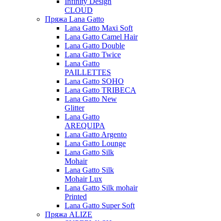
Infinity Design
CLOUD
Пряжа Lana Gatto
Lana Gatto Maxi Soft
Lana Gatto Camel Hair
Lana Gatto Double
Lana Gatto Twice
Lana Gatto
PAILLETTES
Lana Gatto SOHO
Lana Gatto TRIBECA
Lana Gatto New
Glitter
Lana Gatto
AREQUIPA
Lana Gatto Argento
Lana Gatto Lounge
Lana Gatto Silk
Mohair
Lana Gatto Silk
Mohair Lux
Lana Gatto Silk mohair
Printed
Lana Gatto Super Soft
Пряжа ALIZE