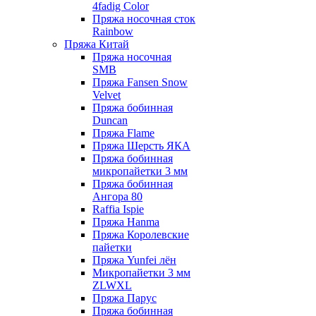
4fadig Color
Пряжа носочная сток
Rainbow
Пряжа Китай
Пряжа носочная
SMB
Пряжа Fansen Snow
Velvet
Пряжа бобинная
Duncan
Пряжа Flame
Пряжа Шерсть ЯКА
Пряжа бобинная
микропайетки 3 мм
Пряжа бобинная
Ангора 80
Raffia Ispie
Пряжа Hanma
Пряжа Королевские
пайетки
Пряжа Yunfei лён
Микропайетки 3 мм
ZLWXL
Пряжа Парус
Пряжа бобинная