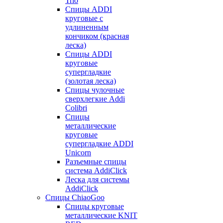
Trio
Спицы ADDI
круговые с
удлиненным
кончиком (красная
леска)
Спицы ADDI
круговые
супергладкие
(золотая леска)
Спицы чулочные
сверхлегкие Addi
Colibri
Спицы
металлические
круговые
супергладкие ADDI
Unicorn
Разъемные спицы
система AddiClick
Леска для системы
AddiClick
Спицы ChiaoGoo
Спицы круговые
металлические KNIT