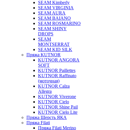
SEAM Kimberly
SEAM VIRGINIA
SEAM AURA
SEAM BAIANO
SEAM ROSMARINO
SEAM SHINY
DROPS
SEAM
MONTSERRAT
SEAM KID SILK
Пряжа KUTNOR
KUTNOR ANGORA
SOFT
KUTNOR Paillettes
KUTNOR Raffinato
(моточная)
KUTNOR Calza
Allegra
KUTNOR Viverone
KUTNOR Cielo
KUTNOR Shine Pail
KUTNOR Cielo Lite
Пряжа Шерсть ЯКА
Пряжа Filati
Пряжа Filati Merino