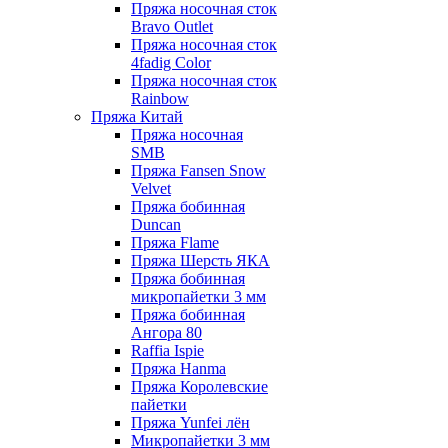
Пряжа носочная сток
Bravo Outlet
Пряжа носочная сток
4fadig Color
Пряжа носочная сток
Rainbow
Пряжа Китай
Пряжа носочная
SMB
Пряжа Fansen Snow
Velvet
Пряжа бобинная
Duncan
Пряжа Flame
Пряжа Шерсть ЯКА
Пряжа бобинная
микропайетки 3 мм
Пряжа бобинная
Ангора 80
Raffia Ispie
Пряжа Hanma
Пряжа Королевские
пайетки
Пряжа Yunfei лён
Микропайетки 3 мм