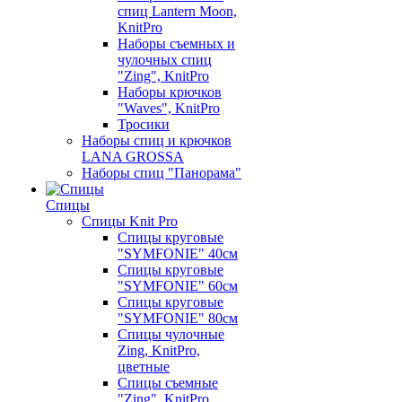
спиц Lantern Moon,
KnitPro
Наборы съемных и
чулочных спиц
"Zing", KnitPro
Наборы крючков
"Waves", KnitPro
Тросики
Наборы спиц и крючков
LANA GROSSA
Наборы спиц "Панорама"
Спицы
Спицы Knit Pro
Спицы круговые
"SYMFONIE" 40см
Спицы круговые
"SYMFONIE" 60см
Спицы круговые
"SYMFONIE" 80см
Спицы чулочные
Zing, KnitPro,
цветные
Спицы съемные
"Zing", KnitPro,