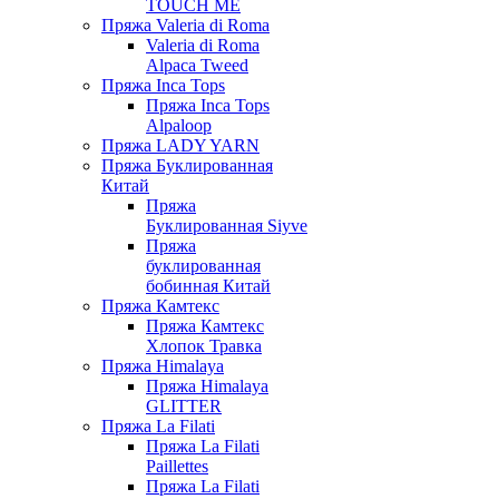
TOUCH ME
Пряжа Valeria di Roma
Valeria di Roma
Alpaca Tweed
Пряжа Inca Tops
Пряжа Inca Tops
Alpaloop
Пряжа LADY YARN
Пряжа Буклированная
Китай
Пряжа
Буклированная Siyve
Пряжа
буклированная
бобинная Китай
Пряжа Камтекс
Пряжа Камтекс
Хлопок Травка
Пряжа Himalaya
Пряжа Himalaya
GLITTER
Пряжа La Filati
Пряжа La Filati
Paillettes
Пряжа La Filati