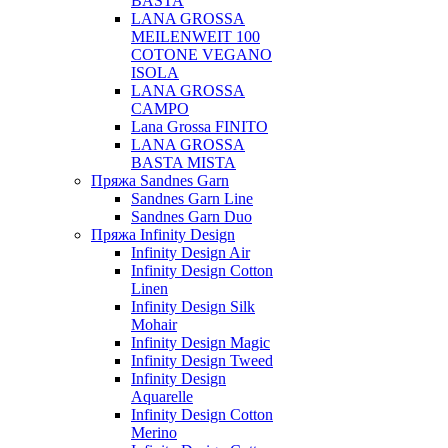
BASTA
LANA GROSSA
MEILENWEIT 100
COTONE VEGANO
ISOLA
LANA GROSSA
CAMPO
Lana Grossa FINITO
LANA GROSSA
BASTA MISTA
Пряжа Sandnes Garn
Sandnes Garn Line
Sandnes Garn Duo
Пряжа Infinity Design
Infinity Design Air
Infinity Design Cotton
Linen
Infinity Design Silk
Mohair
Infinity Design Magic
Infinity Design Tweed
Infinity Design
Aquarelle
Infinity Design Cotton
Merino