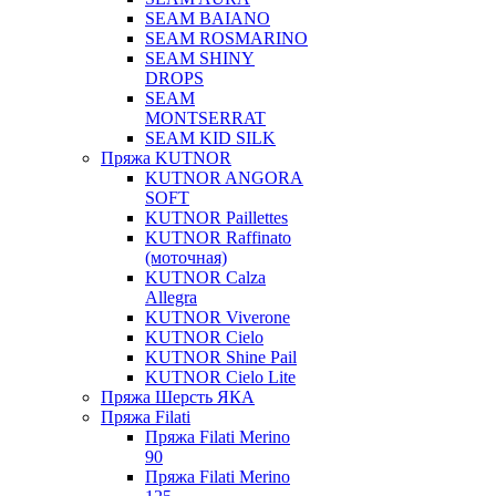
SEAM BAIANO
SEAM ROSMARINO
SEAM SHINY
DROPS
SEAM
MONTSERRAT
SEAM KID SILK
Пряжа KUTNOR
KUTNOR ANGORA
SOFT
KUTNOR Paillettes
KUTNOR Raffinato
(моточная)
KUTNOR Calza
Allegra
KUTNOR Viverone
KUTNOR Cielo
KUTNOR Shine Pail
KUTNOR Cielo Lite
Пряжа Шерсть ЯКА
Пряжа Filati
Пряжа Filati Merino
90
Пряжа Filati Merino