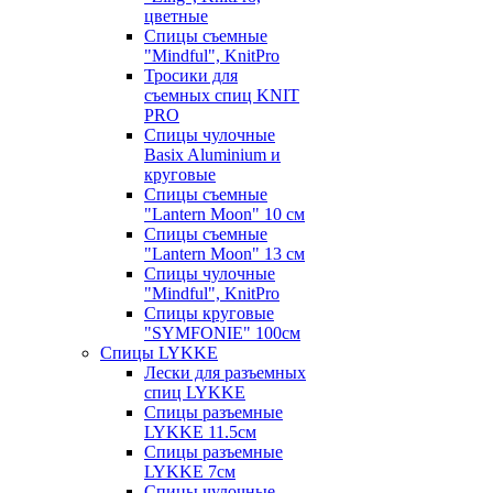
цветные
Спицы съемные
"Mindful", KnitPro
Тросики для
съемных спиц KNIT
PRO
Спицы чулочные
Basix Aluminium и
круговые
Спицы съемные
"Lantern Moon" 10 см
Спицы съемные
"Lantern Moon" 13 см
Спицы чулочные
"Mindful", KnitPro
Спицы круговые
"SYMFONIE" 100см
Спицы LYKKE
Лески для разъемных
спиц LYKKE
Спицы разъемные
LYKKE 11.5см
Спицы разъемные
LYKKE 7см
Спицы чулочные