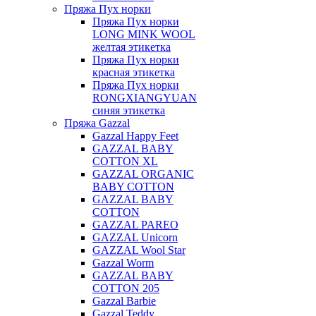
Пряжа Пух норки
Пряжа Пух норки
LONG MINK WOOL
желтая этикетка
Пряжа Пух норки
красная этикетка
Пряжа Пух норки
RONGXIANGYUAN
синяя этикетка
Пряжа Gazzal
Gazzal Happy Feet
GAZZAL BABY
COTTON XL
GAZZAL ORGANIC
BABY COTTON
GAZZAL BABY
COTTON
GAZZAL PAREO
GAZZAL Unicorn
GAZZAL Wool Star
Gazzal Worm
GAZZAL BABY
COTTON 205
Gazzal Barbie
Gazzal Teddy