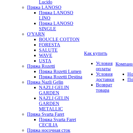
Lucido
Пряжа LANOSO
Пряжа LANOSO
LINO
Пряжа LANOSO
SINGLE
O'YARN
BOUCLE COTTON
FORESTA
SALUTE
Как купить
WAVE
USTA
Условия
Компан
Пряжа Rozetti
оплаты
Пряжа Rozetti Lumen
Условия
Но
Пряжа Rozetti Destina
доставки
По
Пряжа Nazli Gelin
Возврат
NAZLI GELIN
товара
GARDEN
NAZLI GELIN
GARDEN
METALLIC
Пряжа Svarta Faret
Пряжа Svarta Faret
CECILIA
Пряжа носочная сток