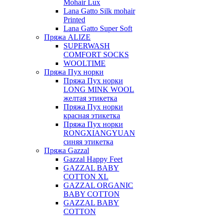
Mohair Lux
Lana Gatto Silk mohair
Printed
Lana Gatto Super Soft
Пряжа ALIZE
SUPERWASH
COMFORT SOCKS
WOOLTIME
Пряжа Пух норки
Пряжа Пух норки
LONG MINK WOOL
желтая этикетка
Пряжа Пух норки
красная этикетка
Пряжа Пух норки
RONGXIANGYUAN
синяя этикетка
Пряжа Gazzal
Gazzal Happy Feet
GAZZAL BABY
COTTON XL
GAZZAL ORGANIC
BABY COTTON
GAZZAL BABY
COTTON