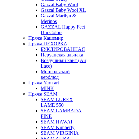
Gazzal Baby Wool
Gazzal Baby Wool XL
Gazzal Marilyn &
Merinos
GAZZAL Happy Feet
Uni Colors
Пряжа Кашемир
Пряжа ПЕХОРКА
БУКЛИРОВАННАЯ
Перуанская альпака
Воздушный кант (Air
Lace)
Монгольский
верблюд
Пряжа Yarn art
MINK
Пряжа SEAM
SEAM LUREX
LAME 550
SEAM LAMBADA
FINE
SEAM HAWAI
SEAM Kimberly
SEAM VIRGINIA
SEAM AURA