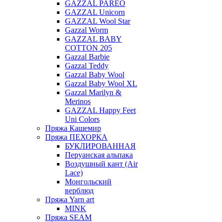
GAZZAL PAREO
GAZZAL Unicorn
GAZZAL Wool Star
Gazzal Worm
GAZZAL BABY
COTTON 205
Gazzal Barbie
Gazzal Teddy
Gazzal Baby Wool
Gazzal Baby Wool XL
Gazzal Marilyn &
Merinos
GAZZAL Happy Feet
Uni Colors
Пряжа Кашемир
Пряжа ПЕХОРКА
БУКЛИРОВАННАЯ
Перуанская альпака
Воздушный кант (Air
Lace)
Монгольский
верблюд
Пряжа Yarn art
MINK
Пряжа SEAM