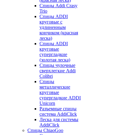
(красная леска)
Спицы Addi Crasy
Trio
Спицы ADDI
круговые с
удлиненным
кончиком (красная
леска)
Спицы ADDI
круговые
супергладкие
(золотая леска)
Спицы чулочные
сверхлегкие Addi
Colibri
Спицы
металлические
круговые
супергладкие ADDI
Unicorn
Разъемные спицы
система AddiClick
Леска для системы
AddiClick
Спицы ChiaoGoo