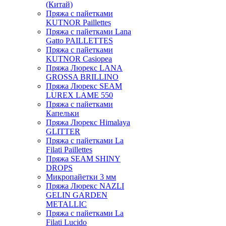
(Китай)
Пряжа с пайетками
KUTNOR Paillettes
Пряжа с пайетками Lana
Gatto PAILLETTES
Пряжа с пайетками
KUTNOR Casiopea
Пряжа Люрекс LANA
GROSSA BRILLINO
Пряжа Люрекс SEAM
LUREX LAME 550
Пряжа с пайетками
Капельки
Пряжа Люрекс Himalaya
GLITTER
Пряжа с пайетками La
Filati Paillettes
Пряжа SEAM SHINY
DROPS
Микропайетки 3 мм
Пряжа Люрекс NAZLI
GELIN GARDEN
METALLIC
Пряжа с пайетками La
Filati Lucido