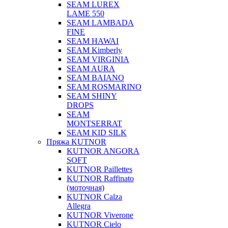
SEAM LUREX
LAME 550
SEAM LAMBADA
FINE
SEAM HAWAI
SEAM Kimberly
SEAM VIRGINIA
SEAM AURA
SEAM BAIANO
SEAM ROSMARINO
SEAM SHINY
DROPS
SEAM
MONTSERRAT
SEAM KID SILK
Пряжа KUTNOR
KUTNOR ANGORA
SOFT
KUTNOR Paillettes
KUTNOR Raffinato
(моточная)
KUTNOR Calza
Allegra
KUTNOR Viverone
KUTNOR Cielo