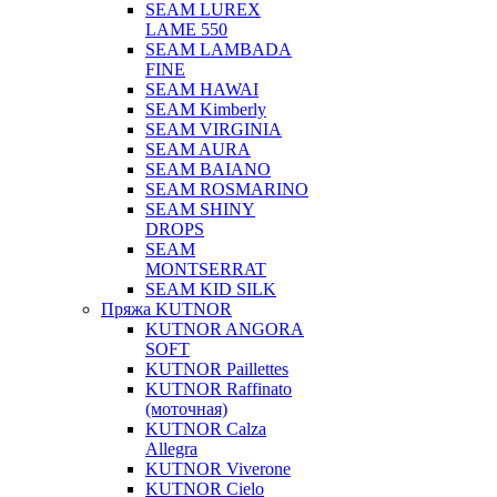
SEAM LUREX
LAME 550
SEAM LAMBADA
FINE
SEAM HAWAI
SEAM Kimberly
SEAM VIRGINIA
SEAM AURA
SEAM BAIANO
SEAM ROSMARINO
SEAM SHINY
DROPS
SEAM
MONTSERRAT
SEAM KID SILK
Пряжа KUTNOR
KUTNOR ANGORA
SOFT
KUTNOR Paillettes
KUTNOR Raffinato
(моточная)
KUTNOR Calza
Allegra
KUTNOR Viverone
KUTNOR Cielo