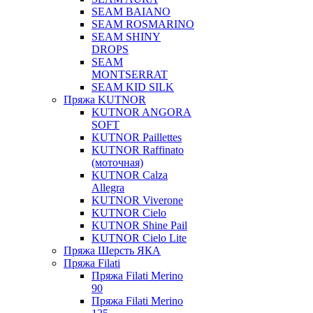
SEAM BAIANO
SEAM ROSMARINO
SEAM SHINY
DROPS
SEAM
MONTSERRAT
SEAM KID SILK
Пряжа KUTNOR
KUTNOR ANGORA
SOFT
KUTNOR Paillettes
KUTNOR Raffinato
(моточная)
KUTNOR Calza
Allegra
KUTNOR Viverone
KUTNOR Cielo
KUTNOR Shine Pail
KUTNOR Cielo Lite
Пряжа Шерсть ЯКА
Пряжа Filati
Пряжа Filati Merino
90
Пряжа Filati Merino