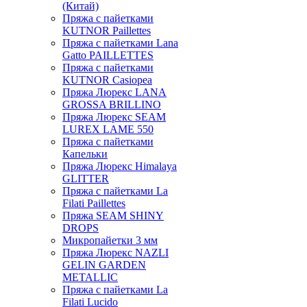
(Китай)
Пряжа с пайетками
KUTNOR Paillettes
Пряжа с пайетками Lana
Gatto PAILLETTES
Пряжа с пайетками
KUTNOR Casiopea
Пряжа Люрекс LANA
GROSSA BRILLINO
Пряжа Люрекс SEAM
LUREX LAME 550
Пряжа с пайетками
Капельки
Пряжа Люрекс Himalaya
GLITTER
Пряжа с пайетками La
Filati Paillettes
Пряжа SEAM SHINY
DROPS
Микропайетки 3 мм
Пряжа Люрекс NAZLI
GELIN GARDEN
METALLIC
Пряжа с пайетками La
Filati Lucido