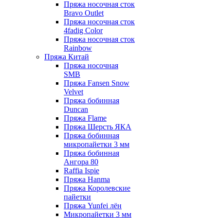
Пряжа носочная сток
Bravo Outlet
Пряжа носочная сток
4fadig Color
Пряжа носочная сток
Rainbow
Пряжа Китай
Пряжа носочная
SMB
Пряжа Fansen Snow
Velvet
Пряжа бобинная
Duncan
Пряжа Flame
Пряжа Шерсть ЯКА
Пряжа бобинная
микропайетки 3 мм
Пряжа бобинная
Ангора 80
Raffia Ispie
Пряжа Hanma
Пряжа Королевские
пайетки
Пряжа Yunfei лён
Микропайетки 3 мм