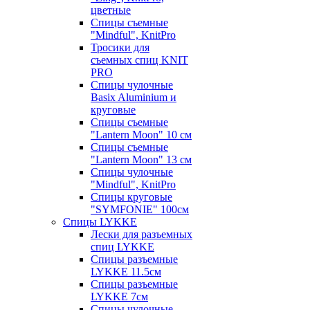
цветные
Спицы съемные
"Mindful", KnitPro
Тросики для
съемных спиц KNIT
PRO
Спицы чулочные
Basix Aluminium и
круговые
Спицы съемные
"Lantern Moon" 10 см
Спицы съемные
"Lantern Moon" 13 см
Спицы чулочные
"Mindful", KnitPro
Спицы круговые
"SYMFONIE" 100см
Спицы LYKKE
Лески для разъемных
спиц LYKKE
Спицы разъемные
LYKKE 11.5см
Спицы разъемные
LYKKE 7см
Спицы чулочные