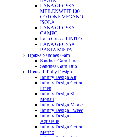
BASTA
LANA GROSSA
MEILENWEIT 100
COTONE VEGANO
ISOLA
LANA GROSSA
CAMPO
Lana Grossa FINITO
LANA GROSSA
BASTA MISTA
Пряжа Sandnes Garn
Sandnes Garn Line
Sandnes Garn Duo
Пряжа Infinity Design
Infinity Design Air
Infinity Design Cotton
Linen
Infinity Design Silk
Mohair
Infinity Design Magic
Infinity Design Tweed
Infinity Design
Aquarelle
Infinity Design Cotton
Merino