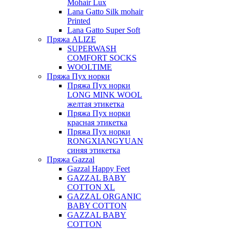
Mohair Lux
Lana Gatto Silk mohair
Printed
Lana Gatto Super Soft
Пряжа ALIZE
SUPERWASH
COMFORT SOCKS
WOOLTIME
Пряжа Пух норки
Пряжа Пух норки
LONG MINK WOOL
желтая этикетка
Пряжа Пух норки
красная этикетка
Пряжа Пух норки
RONGXIANGYUAN
синяя этикетка
Пряжа Gazzal
Gazzal Happy Feet
GAZZAL BABY
COTTON XL
GAZZAL ORGANIC
BABY COTTON
GAZZAL BABY
COTTON