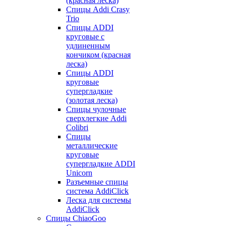
(красная леска)
Спицы Addi Crasy
Trio
Спицы ADDI
круговые с
удлиненным
кончиком (красная
леска)
Спицы ADDI
круговые
супергладкие
(золотая леска)
Спицы чулочные
сверхлегкие Addi
Colibri
Спицы
металлические
круговые
супергладкие ADDI
Unicorn
Разъемные спицы
система AddiClick
Леска для системы
AddiClick
Спицы ChiaoGoo