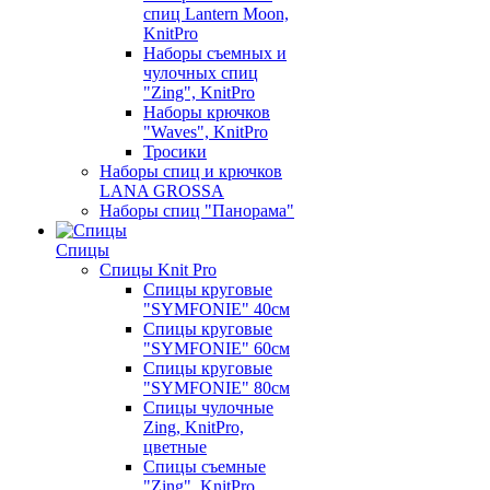
спиц Lantern Moon,
KnitPro
Наборы съемных и
чулочных спиц
"Zing", KnitPro
Наборы крючков
"Waves", KnitPro
Тросики
Наборы спиц и крючков
LANA GROSSA
Наборы спиц "Панорама"
Спицы
Спицы Knit Pro
Спицы круговые
"SYMFONIE" 40см
Спицы круговые
"SYMFONIE" 60см
Спицы круговые
"SYMFONIE" 80см
Спицы чулочные
Zing, KnitPro,
цветные
Спицы съемные
"Zing", KnitPro,