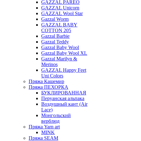
GAZZAL PAREO
GAZZAL Unicorn
GAZZAL Wool Star
Gazzal Worm
GAZZAL BABY
COTTON 205
Gazzal Barbie
Gazzal Teddy
Gazzal Baby Wool
Gazzal Baby Wool XL
Gazzal Marilyn &
Merinos
GAZZAL Happy Feet
Uni Colors
Пряжа Кашемир
Пряжа ПЕХОРКА
БУКЛИРОВАННАЯ
Перуанская альпака
Воздушный кант (Air
Lace)
Монгольский
верблюд
Пряжа Yarn art
MINK
Пряжа SEAM