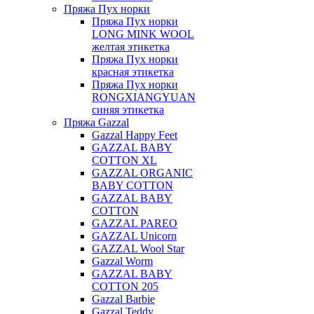
Пряжа Пух норки
Пряжа Пух норки
LONG MINK WOOL
желтая этикетка
Пряжа Пух норки
красная этикетка
Пряжа Пух норки
RONGXIANGYUAN
синяя этикетка
Пряжа Gazzal
Gazzal Happy Feet
GAZZAL BABY
COTTON XL
GAZZAL ORGANIC
BABY COTTON
GAZZAL BABY
COTTON
GAZZAL PAREO
GAZZAL Unicorn
GAZZAL Wool Star
Gazzal Worm
GAZZAL BABY
COTTON 205
Gazzal Barbie
Gazzal Teddy