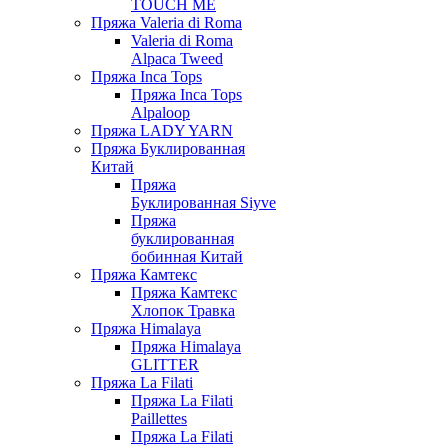
TOUCH ME
Пряжа Valeria di Roma
Valeria di Roma
Alpaca Tweed
Пряжа Inca Tops
Пряжа Inca Tops
Alpaloop
Пряжа LADY YARN
Пряжа Буклированная
Китай
Пряжа
Буклированная Siyve
Пряжа
буклированная
бобинная Китай
Пряжа Камтекс
Пряжа Камтекс
Хлопок Травка
Пряжа Himalaya
Пряжа Himalaya
GLITTER
Пряжа La Filati
Пряжа La Filati
Paillettes
Пряжа La Filati