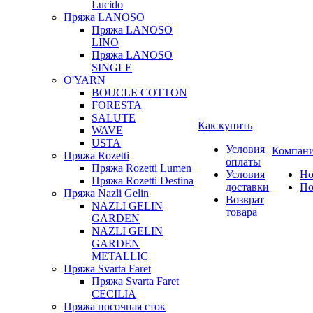
Lucido
Пряжа LANOSO
Пряжа LANOSO
LINO
Пряжа LANOSO
SINGLE
O'YARN
BOUCLE COTTON
FORESTA
SALUTE
Как купить
WAVE
USTA
Условия
Компан
Пряжа Rozetti
оплаты
Пряжа Rozetti Lumen
Условия
Но
Пряжа Rozetti Destina
доставки
По
Пряжа Nazli Gelin
Возврат
NAZLI GELIN
товара
GARDEN
NAZLI GELIN
GARDEN
METALLIC
Пряжа Svarta Faret
Пряжа Svarta Faret
CECILIA
Пряжа носочная сток