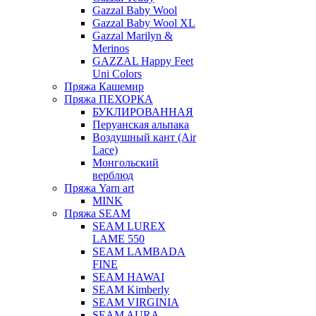
Gazzal Baby Wool
Gazzal Baby Wool XL
Gazzal Marilyn &
Merinos
GAZZAL Happy Feet
Uni Colors
Пряжа Кашемир
Пряжа ПЕХОРКА
БУКЛИРОВАННАЯ
Перуанская альпака
Воздушный кант (Air
Lace)
Монгольский
верблюд
Пряжа Yarn art
MINK
Пряжа SEAM
SEAM LUREX
LAME 550
SEAM LAMBADA
FINE
SEAM HAWAI
SEAM Kimberly
SEAM VIRGINIA
SEAM AURA