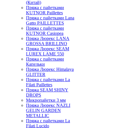
(Китай)
Пряжа с пайетками
KUTNOR Paillettes
Пряжа с пайетками Lana
Gatto PAILLETTES
Пряжа с пайетками
KUTNOR Casiopea
Пряжа Люрекс LANA
GROSSA BRILLINO
Пряжа Люрекс SEAM
LUREX LAME 550
Пряжа с пайетками
Капельки
Пряжа Люрекс Himalaya
GLITTER
Пряжа с пайетками La
Filati Paillettes
Пряжа SEAM SHINY
DROPS
Микропайетки 3 мм
Пряжа Люрекс NAZLI
GELIN GARDEN
METALLIC
Пряжа с пайетками La
Filati Lucido