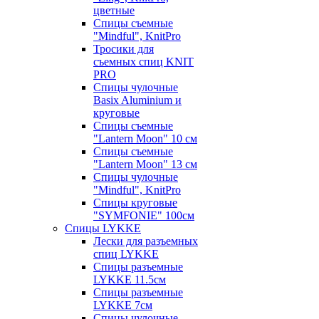
цветные
Спицы съемные
"Mindful", KnitPro
Тросики для
съемных спиц KNIT
PRO
Спицы чулочные
Basix Aluminium и
круговые
Спицы съемные
"Lantern Moon" 10 см
Спицы съемные
"Lantern Moon" 13 см
Спицы чулочные
"Mindful", KnitPro
Спицы круговые
"SYMFONIE" 100см
Спицы LYKKE
Лески для разъемных
спиц LYKKE
Спицы разъемные
LYKKE 11.5см
Спицы разъемные
LYKKE 7см
Спицы чулочные