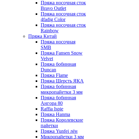
Пряжа носочная сток
Bravo Outlet
Пряжа носочная сток
4fadig Color
Пряжа носочная сток
Rainbow
Пряжа Китай
Пряжа носочная
SMB
Пряжа Fansen Snow
Velvet
Пряжа бобинная
Duncan
Пряжа Flame
Пряжа Шерсть ЯКА
Пряжа бобинная
микропайетки 3 мм
Пряжа бобинная
Ангора 80
Raffia Ispie
Пряжа Hanma
Пряжа Королевские
пайетки
Пряжа Yunfei лён
Микропайетки 3 мм