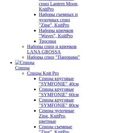
спиц Lantern Moon,
KnitPro
Наборы съемных и
чулочных спиц
"Zing", KnitPro
Наборы крючков
"Waves", KnitPro
Тросики
Наборы спиц и крючков
LANA GROSSA
Наборы спиц "Панорама"
Спицы
Спицы Knit Pro
Спицы круговые
"SYMFONIE" 40см
Спицы круговые
"SYMFONIE" 60см
Спицы круговые
"SYMFONIE" 80см
Спицы чулочные
Zing, KnitPro,
цветные
Спицы съемные
"Zing", KnitPro,