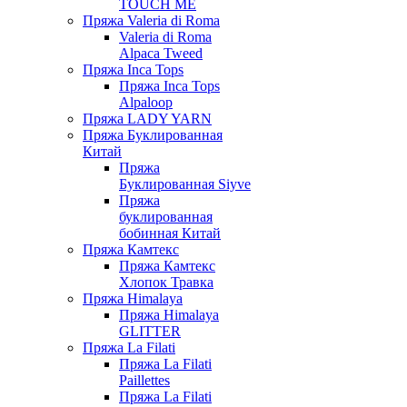
TOUCH ME
Пряжа Valeria di Roma
Valeria di Roma
Alpaca Tweed
Пряжа Inca Tops
Пряжа Inca Tops
Alpaloop
Пряжа LADY YARN
Пряжа Буклированная
Китай
Пряжа
Буклированная Siyve
Пряжа
буклированная
бобинная Китай
Пряжа Камтекс
Пряжа Камтекс
Хлопок Травка
Пряжа Himalaya
Пряжа Himalaya
GLITTER
Пряжа La Filati
Пряжа La Filati
Paillettes
Пряжа La Filati