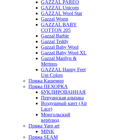
GAZZAL PAREO
GAZZAL Unicorn
GAZZAL Wool Star
Gazzal Worm
GAZZAL BABY
COTTON 205
Gazzal Barbie
Gazzal Teddy
Gazzal Baby Wool
Gazzal Baby Wool XL
Gazzal Marilyn &
Merinos
GAZZAL Happy Feet
Uni Colors
Пряжа Кашемир
Пряжа ПЕХОРКА
БУКЛИРОВАННАЯ
Перуанская альпака
Воздушный кант (Air
Lace)
Монгольский
верблюд
Пряжа Yarn art
MINK
Пряжа SEAM