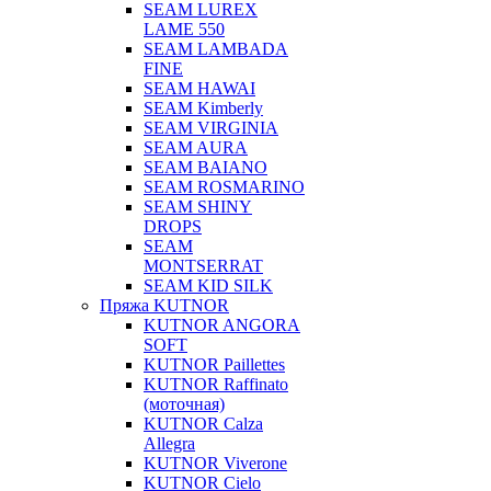
SEAM LUREX
LAME 550
SEAM LAMBADA
FINE
SEAM HAWAI
SEAM Kimberly
SEAM VIRGINIA
SEAM AURA
SEAM BAIANO
SEAM ROSMARINO
SEAM SHINY
DROPS
SEAM
MONTSERRAT
SEAM KID SILK
Пряжа KUTNOR
KUTNOR ANGORA
SOFT
KUTNOR Paillettes
KUTNOR Raffinato
(моточная)
KUTNOR Calza
Allegra
KUTNOR Viverone
KUTNOR Cielo