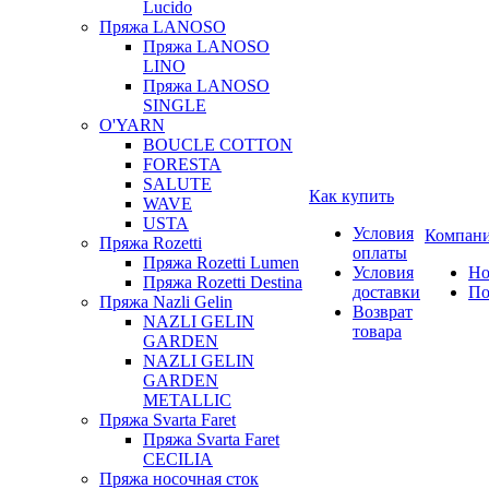
Lucido
Пряжа LANOSO
Пряжа LANOSO
LINO
Пряжа LANOSO
SINGLE
O'YARN
BOUCLE COTTON
FORESTA
SALUTE
Как купить
WAVE
USTA
Условия
Компан
Пряжа Rozetti
оплаты
Пряжа Rozetti Lumen
Условия
Но
Пряжа Rozetti Destina
доставки
По
Пряжа Nazli Gelin
Возврат
NAZLI GELIN
товара
GARDEN
NAZLI GELIN
GARDEN
METALLIC
Пряжа Svarta Faret
Пряжа Svarta Faret
CECILIA
Пряжа носочная сток