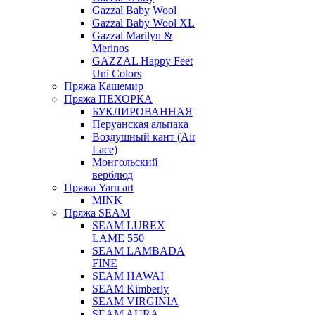
Gazzal Baby Wool
Gazzal Baby Wool XL
Gazzal Marilyn &
Merinos
GAZZAL Happy Feet
Uni Colors
Пряжа Кашемир
Пряжа ПЕХОРКА
БУКЛИРОВАННАЯ
Перуанская альпака
Воздушный кант (Air
Lace)
Монгольский
верблюд
Пряжа Yarn art
MINK
Пряжа SEAM
SEAM LUREX
LAME 550
SEAM LAMBADA
FINE
SEAM HAWAI
SEAM Kimberly
SEAM VIRGINIA
SEAM AURA