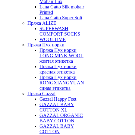
Mohair Lux
Lana Gatto Silk mohair
Printed
Lana Gatto Super Soft
Пряжа ALIZE
SUPERWASH
COMFORT SOCKS
WOOLTIME
Пряжа Пух норки
Пряжа Пух норки
LONG MINK WOOL
желтая этикетка
Пряжа Пух норки
красная этикетка
Пряжа Пух норки
RONGXIANGYUAN
синяя этикетка
Пряжа Gazzal
Gazzal Happy Feet
GAZZAL BABY
COTTON XL
GAZZAL ORGANIC
BABY COTTON
GAZZAL BABY
COTTON