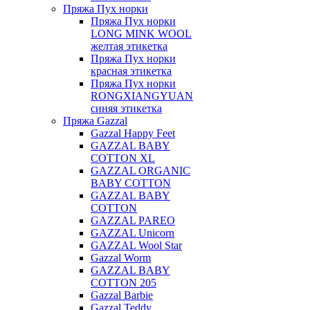
Пряжа Пух норки
Пряжа Пух норки
LONG MINK WOOL
желтая этикетка
Пряжа Пух норки
красная этикетка
Пряжа Пух норки
RONGXIANGYUAN
синяя этикетка
Пряжа Gazzal
Gazzal Happy Feet
GAZZAL BABY
COTTON XL
GAZZAL ORGANIC
BABY COTTON
GAZZAL BABY
COTTON
GAZZAL PAREO
GAZZAL Unicorn
GAZZAL Wool Star
Gazzal Worm
GAZZAL BABY
COTTON 205
Gazzal Barbie
Gazzal Teddy