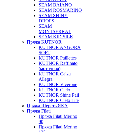
SEAM BAIANO
SEAM ROSMARINO
SEAM SHINY
DROPS
SEAM
MONTSERRAT
SEAM KID SILK
Пряжа KUTNOR
KUTNOR ANGORA
SOFT
KUTNOR Paillettes
KUTNOR Raffinato
(моточная)
KUTNOR Calza
Allegra
KUTNOR Viverone
KUTNOR Cielo
KUTNOR Shine Pail
KUTNOR Cielo Lite
Пряжа Шерсть ЯКА
Пряжа Filati
Пряжа Filati Merino
90
Пряжа Filati Merino