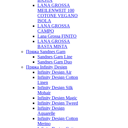
BASTA
LANA GROSSA
MEILENWEIT 100
COTONE VEGANO
ISOLA
LANA GROSSA
CAMPO
Lana Grossa FINITO
LANA GROSSA
BASTA MISTA
Пряжа Sandnes Garn
Sandnes Garn Line
Sandnes Garn Duo
Пряжа Infinity Design
Infinity Design Air
Infinity Design Cotton
Linen
Infinity Design Silk
Mohair
Infinity Design Magic
Infinity Design Tweed
Infinity Design
Aquarelle
Infinity Design Cotton
Merino