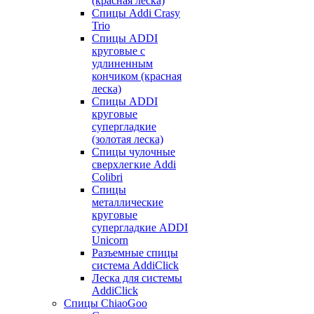
(красная леска)
Спицы Addi Crasy
Trio
Спицы ADDI
круговые с
удлиненным
кончиком (красная
леска)
Спицы ADDI
круговые
супергладкие
(золотая леска)
Спицы чулочные
сверхлегкие Addi
Colibri
Спицы
металлические
круговые
супергладкие ADDI
Unicorn
Разъемные спицы
система AddiClick
Леска для системы
AddiClick
Спицы ChiaoGoo