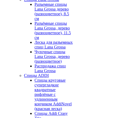
Разъемные спицы
Lana Grossa дерево
(разноцветное), 8.5
см
Разъёмные спицы
Lana Grossa, дерево
(разноцветное), 11.5
см
Леска для разъемных
спиц Lana Grossa
Чулочные спицы
Lana Grossa, дерево
(разноцветное)
Распродажа спиц
Lana Grossa
Спицы ADDI
Спицы круговые
супергладкие
квадратные
рифлёные с
удлиненным
кончиком AddiNovel
(красная леска)
Спицы Addi Crasy