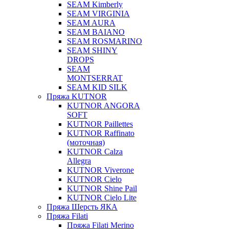
SEAM Kimberly
SEAM VIRGINIA
SEAM AURA
SEAM BAIANO
SEAM ROSMARINO
SEAM SHINY
DROPS
SEAM
MONTSERRAT
SEAM KID SILK
Пряжа KUTNOR
KUTNOR ANGORA
SOFT
KUTNOR Paillettes
KUTNOR Raffinato
(моточная)
KUTNOR Calza
Allegra
KUTNOR Viverone
KUTNOR Cielo
KUTNOR Shine Pail
KUTNOR Cielo Lite
Пряжа Шерсть ЯКА
Пряжа Filati
Пряжа Filati Merino