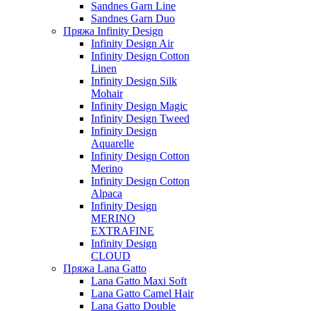
Sandnes Garn Line
Sandnes Garn Duo
Пряжа Infinity Design
Infinity Design Air
Infinity Design Cotton
Linen
Infinity Design Silk
Mohair
Infinity Design Magic
Infinity Design Tweed
Infinity Design
Aquarelle
Infinity Design Cotton
Merino
Infinity Design Cotton
Alpaca
Infinity Design
MERINO
EXTRAFINE
Infinity Design
CLOUD
Пряжа Lana Gatto
Lana Gatto Maxi Soft
Lana Gatto Camel Hair
Lana Gatto Double