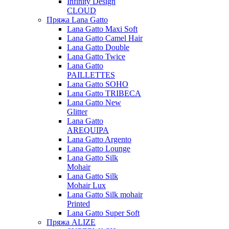
Infinity Design
CLOUD
Пряжа Lana Gatto
Lana Gatto Maxi Soft
Lana Gatto Camel Hair
Lana Gatto Double
Lana Gatto Twice
Lana Gatto
PAILLETTES
Lana Gatto SOHO
Lana Gatto TRIBECA
Lana Gatto New
Glitter
Lana Gatto
AREQUIPA
Lana Gatto Argento
Lana Gatto Lounge
Lana Gatto Silk
Mohair
Lana Gatto Silk
Mohair Lux
Lana Gatto Silk mohair
Printed
Lana Gatto Super Soft
Пряжа ALIZE