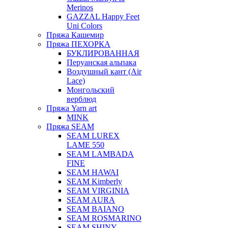
Merinos
GAZZAL Happy Feet
Uni Colors
Пряжа Кашемир
Пряжа ПЕХОРКА
БУКЛИРОВАННАЯ
Перуанская альпака
Воздушный кант (Air
Lace)
Монгольский
верблюд
Пряжа Yarn art
MINK
Пряжа SEAM
SEAM LUREX
LAME 550
SEAM LAMBADA
FINE
SEAM HAWAI
SEAM Kimberly
SEAM VIRGINIA
SEAM AURA
SEAM BAIANO
SEAM ROSMARINO
SEAM SHINY