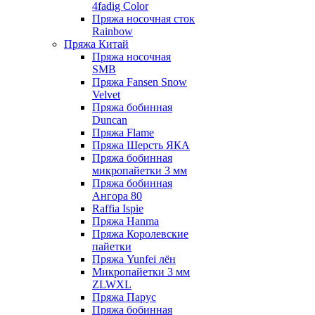
4fadig Color
Пряжа носочная сток
Rainbow
Пряжа Китай
Пряжа носочная
SMB
Пряжа Fansen Snow
Velvet
Пряжа бобинная
Duncan
Пряжа Flame
Пряжа Шерсть ЯКА
Пряжа бобинная
микропайетки 3 мм
Пряжа бобинная
Ангора 80
Raffia Ispie
Пряжа Hanma
Пряжа Королевские
пайетки
Пряжа Yunfei лён
Микропайетки 3 мм
ZLWXL
Пряжа Парус
Пряжа бобинная