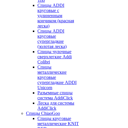
Trio
Спицы ADDI
круговые с
удлиненным
кончиком (красная
леска)
Спицы ADDI
круговые
супергладкие
(золотая леска)
Спицы чулочные
сверхлегкие Addi
Colibri
Спицы
металлические
круговые
супергладкие ADDI
Unicorn
Разъемные спицы
система AddiClick
Леска для системы
AddiClick
Спицы ChiaoGoo
Спицы круговые
металлические KNIT