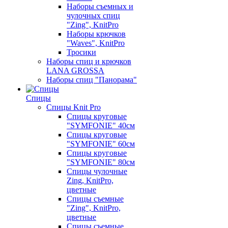
Наборы съемных и
чулочных спиц
"Zing", KnitPro
Наборы крючков
"Waves", KnitPro
Тросики
Наборы спиц и крючков
LANA GROSSA
Наборы спиц "Панорама"
Спицы
Спицы Knit Pro
Спицы круговые
"SYMFONIE" 40см
Спицы круговые
"SYMFONIE" 60см
Спицы круговые
"SYMFONIE" 80см
Спицы чулочные
Zing, KnitPro,
цветные
Спицы съемные
"Zing", KnitPro,
цветные
Спицы съемные