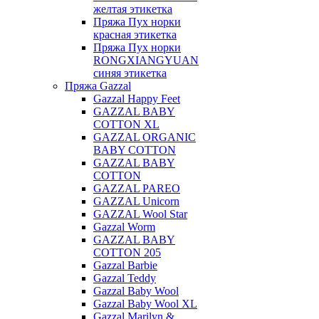
желтая этикетка
Пряжа Пух норки
красная этикетка
Пряжа Пух норки
RONGXIANGYUAN
синяя этикетка
Пряжа Gazzal
Gazzal Happy Feet
GAZZAL BABY
COTTON XL
GAZZAL ORGANIC
BABY COTTON
GAZZAL BABY
COTTON
GAZZAL PAREO
GAZZAL Unicorn
GAZZAL Wool Star
Gazzal Worm
GAZZAL BABY
COTTON 205
Gazzal Barbie
Gazzal Teddy
Gazzal Baby Wool
Gazzal Baby Wool XL
Gazzal Marilyn &