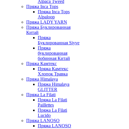
Alpaca Tweed
Пряжа Inca Tops
Пряжа Inca Tops
Alpaloop
Пряжа LADY YARN
Пряжа Буклированная
Китай
Пряжа
Буклированная Siyve
Пряжа
буклированная
бобинная Китай
Пряжа Камтекс
Пряжа Камтекс
Хлопок Травка
Пряжа Himalaya
Пряжа Himalaya
GLITTER
Пряжа La Filati
Пряжа La Filati
Paillettes
Пряжа La Filati
Lucido
Пряжа LANOSO
Пряжа LANOSO