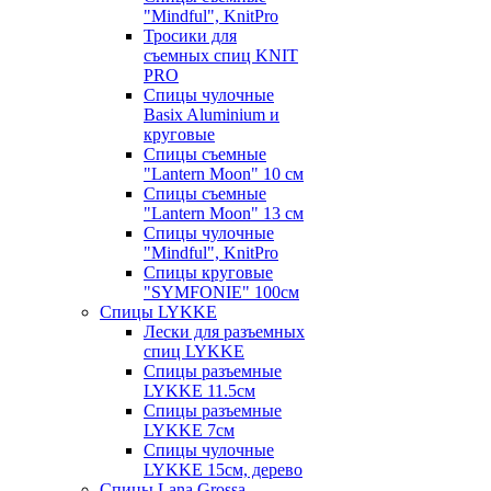
"Mindful", KnitPro
Тросики для
съемных спиц KNIT
PRO
Спицы чулочные
Basix Aluminium и
круговые
Спицы съемные
"Lantern Moon" 10 см
Спицы съемные
"Lantern Moon" 13 см
Спицы чулочные
"Mindful", KnitPro
Спицы круговые
"SYMFONIE" 100см
Спицы LYKKE
Лески для разъемных
спиц LYKKE
Спицы разъемные
LYKKE 11.5см
Спицы разъемные
LYKKE 7см
Спицы чулочные
LYKKE 15см, дерево
Спицы Lana Grossa