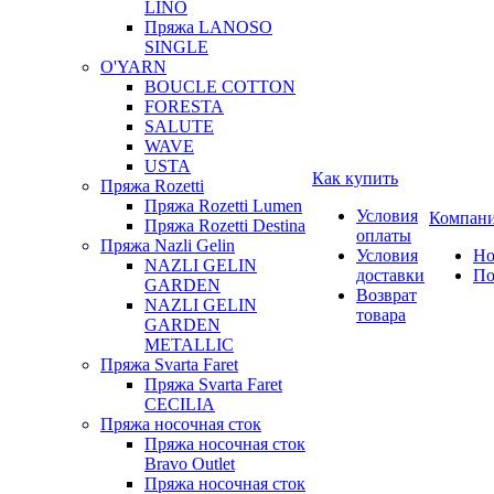
LINO
Пряжа LANOSO
SINGLE
O'YARN
BOUCLE COTTON
FORESTA
SALUTE
WAVE
USTA
Как купить
Пряжа Rozetti
Пряжа Rozetti Lumen
Условия
Компан
Пряжа Rozetti Destina
оплаты
Пряжа Nazli Gelin
Условия
Но
NAZLI GELIN
доставки
По
GARDEN
Возврат
NAZLI GELIN
товара
GARDEN
METALLIC
Пряжа Svarta Faret
Пряжа Svarta Faret
CECILIA
Пряжа носочная сток
Пряжа носочная сток
Bravo Outlet
Пряжа носочная сток