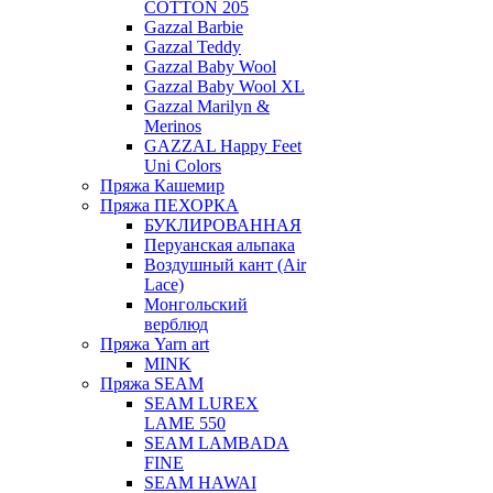
COTTON 205
Gazzal Barbie
Gazzal Teddy
Gazzal Baby Wool
Gazzal Baby Wool XL
Gazzal Marilyn &
Merinos
GAZZAL Happy Feet
Uni Colors
Пряжа Кашемир
Пряжа ПЕХОРКА
БУКЛИРОВАННАЯ
Перуанская альпака
Воздушный кант (Air
Lace)
Монгольский
верблюд
Пряжа Yarn art
MINK
Пряжа SEAM
SEAM LUREX
LAME 550
SEAM LAMBADA
FINE
SEAM HAWAI