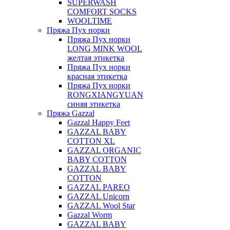
SUPERWASH
COMFORT SOCKS
WOOLTIME
Пряжа Пух норки
Пряжа Пух норки
LONG MINK WOOL
желтая этикетка
Пряжа Пух норки
красная этикетка
Пряжа Пух норки
RONGXIANGYUAN
синяя этикетка
Пряжа Gazzal
Gazzal Happy Feet
GAZZAL BABY
COTTON XL
GAZZAL ORGANIC
BABY COTTON
GAZZAL BABY
COTTON
GAZZAL PAREO
GAZZAL Unicorn
GAZZAL Wool Star
Gazzal Worm
GAZZAL BABY