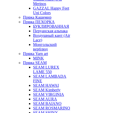
Merinos
GAZZAL Happy Feet
Uni Colors
Пряжа Кашемир
Пряжа ПЕХОРКА
БУКЛИРОВАННАЯ
Перуанская альпака
Воздушный кант (Air
Lace)
Монгольский
верблюд
Пряжа Yarn art
MINK
Пряжа SEAM
SEAM LUREX
LAME 550
SEAM LAMBADA
FINE
SEAM HAWAI
SEAM Kimberly
SEAM VIRGINIA
SEAM AURA
SEAM BAIANO
SEAM ROSMARINO
SEAM SHINY