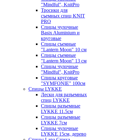
"Mindful", KnitPro
Тросики для
съемных спиц KNIT
PRO
Спицы чулочные
Basix Aluminium и
круговые
Спицы съемные
"Lantern Moon" 10 см
Спицы съемные
"Lantern Moon" 13 см
Спицы чулочные
"Mindful", KnitPro
Спицы круговые
"SYMFONIE" 100см
Спицы LYKKE
Лески для разъемных
спиц LYKKE
Спицы разъемные
LYKKE 11.5см
Спицы разъемные
LYKKE 7см
Спицы чулочные
LYKKE 15см, дерево
Спицы Lana Grossa