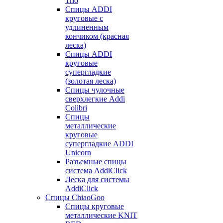
Trio
Спицы ADDI
круговые с
удлиненным
кончиком (красная
леска)
Спицы ADDI
круговые
супергладкие
(золотая леска)
Спицы чулочные
сверхлегкие Addi
Colibri
Спицы
металлические
круговые
супергладкие ADDI
Unicorn
Разъемные спицы
система AddiClick
Леска для системы
AddiClick
Спицы ChiaoGoo
Спицы круговые
металлические KNIT