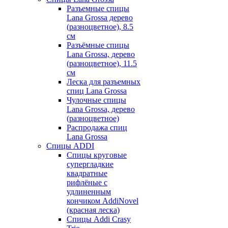
Разъемные спицы
Lana Grossa дерево
(разноцветное), 8.5
см
Разъёмные спицы
Lana Grossa, дерево
(разноцветное), 11.5
см
Леска для разъемных
спиц Lana Grossa
Чулочные спицы
Lana Grossa, дерево
(разноцветное)
Распродажа спиц
Lana Grossa
Спицы ADDI
Спицы круговые
супергладкие
квадратные
рифлёные с
удлиненным
кончиком AddiNovel
(красная леска)
Спицы Addi Crasy