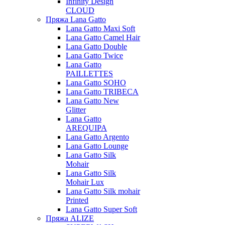
Infinity Design
CLOUD
Пряжа Lana Gatto
Lana Gatto Maxi Soft
Lana Gatto Camel Hair
Lana Gatto Double
Lana Gatto Twice
Lana Gatto
PAILLETTES
Lana Gatto SOHO
Lana Gatto TRIBECA
Lana Gatto New
Glitter
Lana Gatto
AREQUIPA
Lana Gatto Argento
Lana Gatto Lounge
Lana Gatto Silk
Mohair
Lana Gatto Silk
Mohair Lux
Lana Gatto Silk mohair
Printed
Lana Gatto Super Soft
Пряжа ALIZE