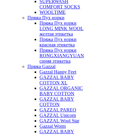
SUPERWASH
COMFORT SOCKS
WOOLTIME
Пряжа Пух норки
Пряжа Пух норки
LONG MINK WOOL
желтая этикетка
Пряжа Пух норки
красная этикетка
Пряжа Пух норки
RONGXIANGYUAN
синяя этикетка
Пряжа Gazzal
Gazzal Happy Feet
GAZZAL BABY
COTTON XL
GAZZAL ORGANIC
BABY COTTON
GAZZAL BABY
COTTON
GAZZAL PAREO
GAZZAL Unicorn
GAZZAL Wool Star
Gazzal Worm
GAZZAL BABY