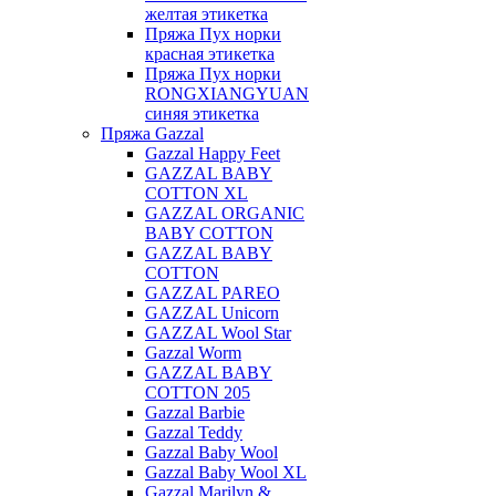
желтая этикетка
Пряжа Пух норки
красная этикетка
Пряжа Пух норки
RONGXIANGYUAN
синяя этикетка
Пряжа Gazzal
Gazzal Happy Feet
GAZZAL BABY
COTTON XL
GAZZAL ORGANIC
BABY COTTON
GAZZAL BABY
COTTON
GAZZAL PAREO
GAZZAL Unicorn
GAZZAL Wool Star
Gazzal Worm
GAZZAL BABY
COTTON 205
Gazzal Barbie
Gazzal Teddy
Gazzal Baby Wool
Gazzal Baby Wool XL
Gazzal Marilyn &