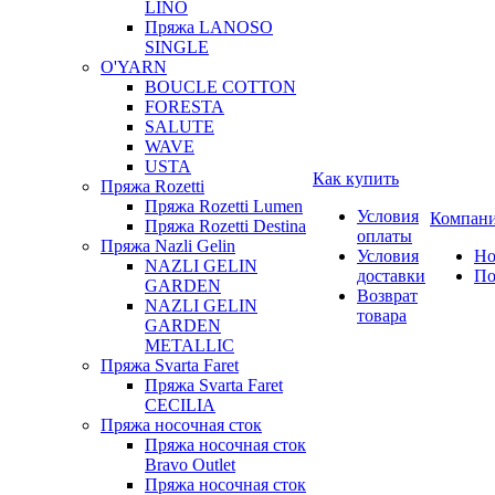
LINO
Пряжа LANOSO
SINGLE
O'YARN
BOUCLE COTTON
FORESTA
SALUTE
WAVE
USTA
Как купить
Пряжа Rozetti
Пряжа Rozetti Lumen
Условия
Компан
Пряжа Rozetti Destina
оплаты
Пряжа Nazli Gelin
Условия
Но
NAZLI GELIN
доставки
По
GARDEN
Возврат
NAZLI GELIN
товара
GARDEN
METALLIC
Пряжа Svarta Faret
Пряжа Svarta Faret
CECILIA
Пряжа носочная сток
Пряжа носочная сток
Bravo Outlet
Пряжа носочная сток