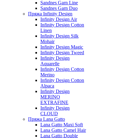
Sandnes Garn Line
Sandnes Garn Duo
Пряжа Infinity Design
Infinity Design Air
Infinity Design Cotton
Linen
Infinity Design Silk
Mohair
Infinity Design Magic
Infinity Design Tweed
Infinity Design
Aquarelle
Infinity Design Cotton
Merino
Infinity Design Cotton
Alpaca
Infinity Design
MERINO
EXTRAFINE
Infinity Design
CLOUD
Пряжа Lana Gatto
Lana Gatto Maxi Soft
Lana Gatto Camel Hair
Lana Gatto Double