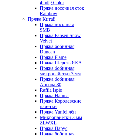
4fadig Color
Пряжа носочная сток
Rainbow
Пряжа Китай
Пряжа носочная
SMB
Пряжа Fansen Snow
Velvet
Пряжа бобинная
Duncan
Пряжа Flame
Пряжа Шерсть ЯКА
Пряжа бобинная
микропайетки 3 мм
Пряжа бобинная
Ангора 80
Raffia Ispie
Пряжа Hanma
Пряжа Королевские
пайетки
Пряжа Yunfei лён
Микропайетки 3 мм
ZLWXL
Пряжа Парус
Пряжа бобинная