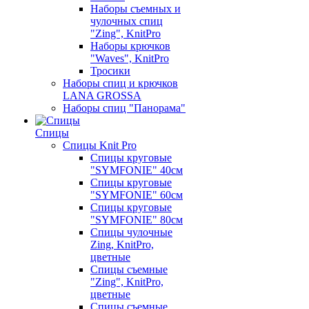
Наборы съемных и
чулочных спиц
"Zing", KnitPro
Наборы крючков
"Waves", KnitPro
Тросики
Наборы спиц и крючков
LANA GROSSA
Наборы спиц "Панорама"
Спицы
Спицы Knit Pro
Спицы круговые
"SYMFONIE" 40см
Спицы круговые
"SYMFONIE" 60см
Спицы круговые
"SYMFONIE" 80см
Спицы чулочные
Zing, KnitPro,
цветные
Спицы съемные
"Zing", KnitPro,
цветные
Спицы съемные