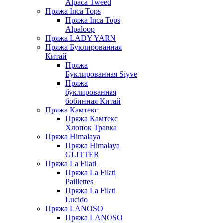
Alpaca Tweed
Пряжа Inca Tops
Пряжа Inca Tops
Alpaloop
Пряжа LADY YARN
Пряжа Буклированная
Китай
Пряжа
Буклированная Siyve
Пряжа
буклированная
бобинная Китай
Пряжа Камтекс
Пряжа Камтекс
Хлопок Травка
Пряжа Himalaya
Пряжа Himalaya
GLITTER
Пряжа La Filati
Пряжа La Filati
Paillettes
Пряжа La Filati
Lucido
Пряжа LANOSO
Пряжа LANOSO