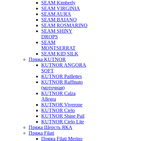
SEAM Kimberly
SEAM VIRGINIA
SEAM AURA
SEAM BAIANO
SEAM ROSMARINO
SEAM SHINY
DROPS
SEAM
MONTSERRAT
SEAM KID SILK
Пряжа KUTNOR
KUTNOR ANGORA
SOFT
KUTNOR Paillettes
KUTNOR Raffinato
(моточная)
KUTNOR Calza
Allegra
KUTNOR Viverone
KUTNOR Cielo
KUTNOR Shine Pail
KUTNOR Cielo Lite
Пряжа Шерсть ЯКА
Пряжа Filati
Пряжа Filati Merino