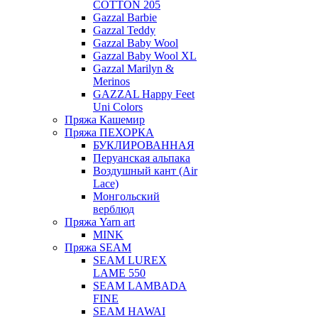
COTTON 205
Gazzal Barbie
Gazzal Teddy
Gazzal Baby Wool
Gazzal Baby Wool XL
Gazzal Marilyn &
Merinos
GAZZAL Happy Feet
Uni Colors
Пряжа Кашемир
Пряжа ПЕХОРКА
БУКЛИРОВАННАЯ
Перуанская альпака
Воздушный кант (Air
Lace)
Монгольский
верблюд
Пряжа Yarn art
MINK
Пряжа SEAM
SEAM LUREX
LAME 550
SEAM LAMBADA
FINE
SEAM HAWAI