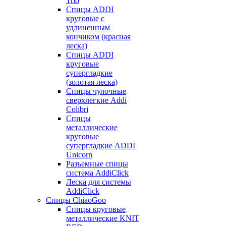
Trio
Спицы ADDI
круговые с
удлиненным
кончиком (красная
леска)
Спицы ADDI
круговые
супергладкие
(золотая леска)
Спицы чулочные
сверхлегкие Addi
Colibri
Спицы
металлические
круговые
супергладкие ADDI
Unicorn
Разъемные спицы
система AddiClick
Леска для системы
AddiClick
Спицы ChiaoGoo
Спицы круговые
металлические KNIT