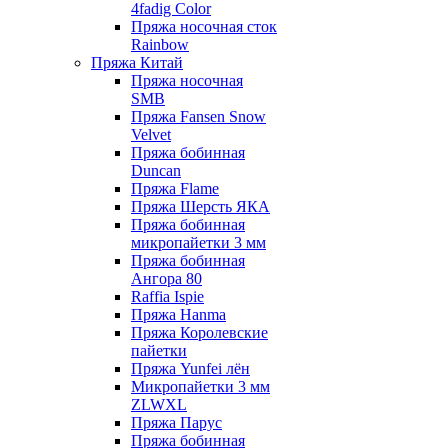
4fadig Color
Пряжа носочная сток
Rainbow
Пряжа Китай
Пряжа носочная
SMB
Пряжа Fansen Snow
Velvet
Пряжа бобинная
Duncan
Пряжа Flame
Пряжа Шерсть ЯКА
Пряжа бобинная
микропайетки 3 мм
Пряжа бобинная
Ангора 80
Raffia Ispie
Пряжа Hanma
Пряжа Королевские
пайетки
Пряжа Yunfei лён
Микропайетки 3 мм
ZLWXL
Пряжа Парус
Пряжа бобинная