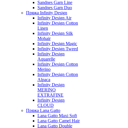
Sandnes Garn Line
Sandnes Garn Duo
Пряжа Infinity Design
Infinity Design Air
Infinity Design Cotton
Linen
Infinity Design Silk
Mohair
Infinity Design Magic
Infinity Design Tweed
Infinity Design
Aquarelle
Infinity Design Cotton
Merino
Infinity Design Cotton
Alpaca
Infinity Design
MERINO
EXTRAFINE
Infinity Design
CLOUD
Пряжа Lana Gatto
Lana Gatto Maxi Soft
Lana Gatto Camel Hair
Lana Gatto Double