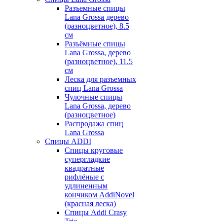
Разъемные спицы
Lana Grossa дерево
(разноцветное), 8.5
см
Разъёмные спицы
Lana Grossa, дерево
(разноцветное), 11.5
см
Леска для разъемных
спиц Lana Grossa
Чулочные спицы
Lana Grossa, дерево
(разноцветное)
Распродажа спиц
Lana Grossa
Спицы ADDI
Спицы круговые
супергладкие
квадратные
рифлёные с
удлиненным
кончиком AddiNovel
(красная леска)
Спицы Addi Crasy