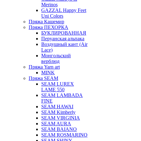
Merinos
GAZZAL Happy Feet
Uni Colors
Пряжа Кашемир
Пряжа ПЕХОРКА
БУКЛИРОВАННАЯ
Перуанская альпака
Воздушный кант (Air
Lace)
Монгольский
верблюд
Пряжа Yarn art
MINK
Пряжа SEAM
SEAM LUREX
LAME 550
SEAM LAMBADA
FINE
SEAM HAWAI
SEAM Kimberly
SEAM VIRGINIA
SEAM AURA
SEAM BAIANO
SEAM ROSMARINO
SEAM SHINY