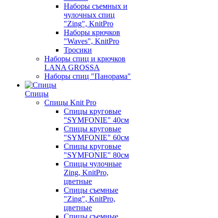
Наборы съемных и
чулочных спиц
"Zing", KnitPro
Наборы крючков
"Waves", KnitPro
Тросики
Наборы спиц и крючков
LANA GROSSA
Наборы спиц "Панорама"
Спицы
Спицы Knit Pro
Спицы круговые
"SYMFONIE" 40см
Спицы круговые
"SYMFONIE" 60см
Спицы круговые
"SYMFONIE" 80см
Спицы чулочные
Zing, KnitPro,
цветные
Спицы съемные
"Zing", KnitPro,
цветные
Спицы съемные