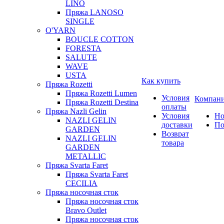
LINO
Пряжа LANOSO
SINGLE
O'YARN
BOUCLE COTTON
FORESTA
SALUTE
WAVE
USTA
Как купить
Пряжа Rozetti
Пряжа Rozetti Lumen
Условия
Компан
Пряжа Rozetti Destina
оплаты
Пряжа Nazli Gelin
Условия
Но
NAZLI GELIN
доставки
По
GARDEN
Возврат
NAZLI GELIN
товара
GARDEN
METALLIC
Пряжа Svarta Faret
Пряжа Svarta Faret
CECILIA
Пряжа носочная сток
Пряжа носочная сток
Bravo Outlet
Пряжа носочная сток