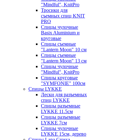
"Mindful", KnitPro
Тросики для
съемных спиц KNIT
PRO
Спицы чулочные
Basix Aluminium и
круговые
Спицы съемные
"Lantern Moon" 10 см
Спицы съемные
"Lantern Moon" 13 см
Спицы чулочные
"Mindful", KnitPro
Спицы круговые
"SYMFONIE" 100см
Спицы LYKKE
Лески для разъемных
спиц LYKKE
Спицы разъемные
LYKKE 11.5см
Спицы разъемные
LYKKE 7см
Спицы чулочные
LYKKE 15см, дерево
Спицы Lana Grossa