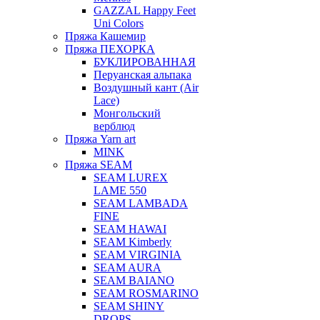
GAZZAL Happy Feet
Uni Colors
Пряжа Кашемир
Пряжа ПЕХОРКА
БУКЛИРОВАННАЯ
Перуанская альпака
Воздушный кант (Air
Lace)
Монгольский
верблюд
Пряжа Yarn art
MINK
Пряжа SEAM
SEAM LUREX
LAME 550
SEAM LAMBADA
FINE
SEAM HAWAI
SEAM Kimberly
SEAM VIRGINIA
SEAM AURA
SEAM BAIANO
SEAM ROSMARINO
SEAM SHINY
DROPS