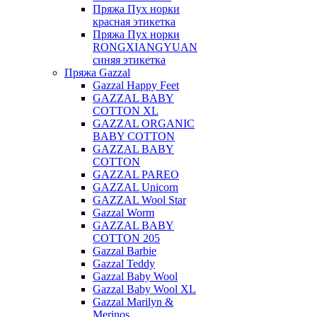
Пряжа Пух норки
красная этикетка
Пряжа Пух норки
RONGXIANGYUAN
синяя этикетка
Пряжа Gazzal
Gazzal Happy Feet
GAZZAL BABY
COTTON XL
GAZZAL ORGANIC
BABY COTTON
GAZZAL BABY
COTTON
GAZZAL PAREO
GAZZAL Unicorn
GAZZAL Wool Star
Gazzal Worm
GAZZAL BABY
COTTON 205
Gazzal Barbie
Gazzal Teddy
Gazzal Baby Wool
Gazzal Baby Wool XL
Gazzal Marilyn &
Merinos