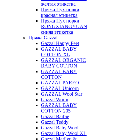
желтая этикетка
Пряжа Пух норки
красная этикетка
Пряжа Пух норки
RONGXIANGYUAN
синяя этикетка
Пряжа Gazzal
Gazzal Happy Feet
GAZZAL BABY
COTTON XL
GAZZAL ORGANIC
BABY COTTON
GAZZAL BABY
COTTON
GAZZAL PAREO
GAZZAL Unicorn
GAZZAL Wool Star
Gazzal Worm
GAZZAL BABY
COTTON 205
Gazzal Barbie
Gazzal Teddy
Gazzal Baby Wool
Gazzal Baby Wool XL
Gazzal Marilyn &