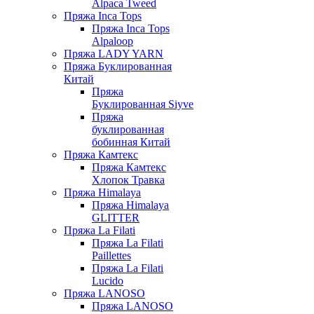
Alpaca Tweed
Пряжа Inca Tops
Пряжа Inca Tops
Alpaloop
Пряжа LADY YARN
Пряжа Буклированная
Китай
Пряжа
Буклированная Siyve
Пряжа
буклированная
бобинная Китай
Пряжа Камтекс
Пряжа Камтекс
Хлопок Травка
Пряжа Himalaya
Пряжа Himalaya
GLITTER
Пряжа La Filati
Пряжа La Filati
Paillettes
Пряжа La Filati
Lucido
Пряжа LANOSO
Пряжа LANOSO