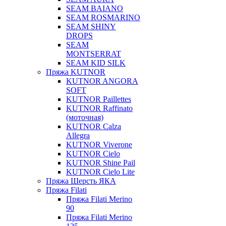
SEAM BAIANO
SEAM ROSMARINO
SEAM SHINY
DROPS
SEAM
MONTSERRAT
SEAM KID SILK
Пряжа KUTNOR
KUTNOR ANGORA
SOFT
KUTNOR Paillettes
KUTNOR Raffinato
(моточная)
KUTNOR Calza
Allegra
KUTNOR Viverone
KUTNOR Cielo
KUTNOR Shine Pail
KUTNOR Cielo Lite
Пряжа Шерсть ЯКА
Пряжа Filati
Пряжа Filati Merino
90
Пряжа Filati Merino