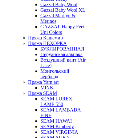
Gazzal Baby Wool
Gazzal Baby Wool XL
Gazzal Marilyn &
Merinos
GAZZAL Happy Feet
Uni Colors
Пряжа Кашемир
Пряжа ПЕХОРКА
БУКЛИРОВАННАЯ
Перуанская альпака
Воздушный кант (Air
Lace)
Монгольский
верблюд
Пряжа Yarn art
MINK
Пряжа SEAM
SEAM LUREX
LAME 550
SEAM LAMBADA
FINE
SEAM HAWAI
SEAM Kimberly
SEAM VIRGINIA
SEAM AURA