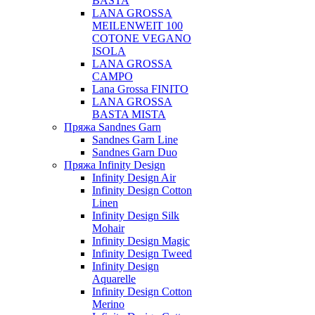
BASTA
LANA GROSSA
MEILENWEIT 100
COTONE VEGANO
ISOLA
LANA GROSSA
CAMPO
Lana Grossa FINITO
LANA GROSSA
BASTA MISTA
Пряжа Sandnes Garn
Sandnes Garn Line
Sandnes Garn Duo
Пряжа Infinity Design
Infinity Design Air
Infinity Design Cotton
Linen
Infinity Design Silk
Mohair
Infinity Design Magic
Infinity Design Tweed
Infinity Design
Aquarelle
Infinity Design Cotton
Merino