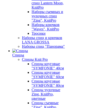
спиц Lantern Moon,
KnitPro
Наборы съемных и
чулочных спиц
"Zing", KnitPro
Наборы крючков
"Waves", KnitPro
Тросики
Наборы спиц и крючков
LANA GROSSA
Наборы спиц "Панорама"
Спицы
Спицы Knit Pro
Спицы круговые
"SYMFONIE" 40см
Спицы круговые
"SYMFONIE" 60см
Спицы круговые
"SYMFONIE" 80см
Спицы чулочные
Zing, KnitPro,
цветные
Спицы съемные
"Zing", KnitPro,