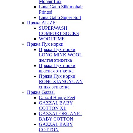
Mohair Lux
Lana Gatto Silk mohair
Printed
Lana Gatto Super Soft
Пряжа ALIZE
SUPERWASH
COMFORT SOCKS
WOOLTIME
Пряжа Пух норки
Пряжа Пух норки
LONG MINK WOOL
желтая этикетка
Пряжа Пух норки
красная этикетка
Пряжа Пух норки
RONGXIANGYUAN
синяя этикетка
Пряжа Gazzal
Gazzal Happy Feet
GAZZAL BABY
COTTON XL
GAZZAL ORGANIC
BABY COTTON
GAZZAL BABY
COTTON