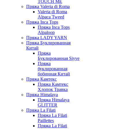
TOUCH ME
Пряжа Valeria di Roma
Valeria di Roma
Alpaca Tweed
Пряжа Inca Tops
Пряжа Inca Tops
Alpaloop
Пряжа LADY YARN
Пряжа Буклированная
Китай
Пряжа
Буклированная Siyve
Пряжа
буклированная
бобинная Китай
Пряжа Камтекс
Пряжа Камтекс
Хлопок Травка
Пряжа Himalaya
Пряжа Himalaya
GLITTER
Пряжа La Filati
Пряжа La Filati
Paillettes
Пряжа La Filati