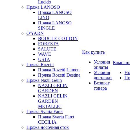
Lucido
Пряжа LANOSO
Пряжа LANOSO
LINO
Пряжа LANOSO
SINGLE
O'YARN
BOUCLE COTTON
FORESTA
SALUTE
Как купить
WAVE
USTA
Условия
Компан
Пряжа Rozetti
оплаты
Пряжа Rozetti Lumen
Условия
Но
Пряжа Rozetti Destina
доставки
По
Пряжа Nazli Gelin
Возврат
NAZLI GELIN
товара
GARDEN
NAZLI GELIN
GARDEN
METALLIC
Пряжа Svarta Faret
Пряжа Svarta Faret
CECILIA
Пряжа носочная сток