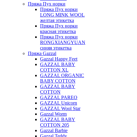
Пряжа Пух норки
Пряжа Пух норки
LONG MINK WOOL
желтая этикетка
Пряжа Пух норки
красная этикетка
Пряжа Пух норки
RONGXIANGYUAN
синяя этикетка
Пряжа Gazzal
Gazzal Happy Feet
GAZZAL BABY
COTTON XL
GAZZAL ORGANIC
BABY COTTON
GAZZAL BABY
COTTON
GAZZAL PAREO
GAZZAL Unicorn
GAZZAL Wool Star
Gazzal Worm
GAZZAL BABY
COTTON 205
Gazzal Barbie
Gazzal Teddy