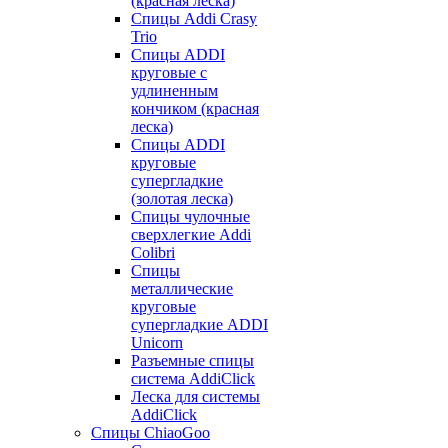
(красная леска)
Спицы Addi Crasy
Trio
Спицы ADDI
круговые с
удлиненным
кончиком (красная
леска)
Спицы ADDI
круговые
супергладкие
(золотая леска)
Спицы чулочные
сверхлегкие Addi
Colibri
Спицы
металлические
круговые
супергладкие ADDI
Unicorn
Разъемные спицы
система AddiClick
Леска для системы
AddiClick
Спицы ChiaoGoo