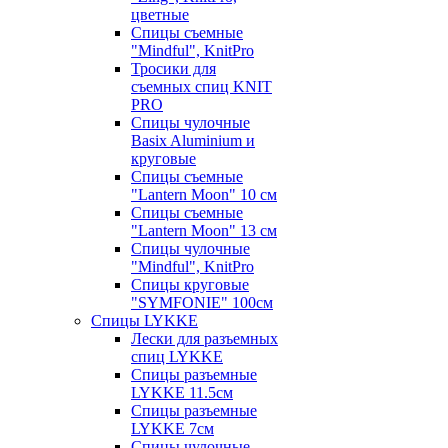
цветные
Спицы съемные
"Mindful", KnitPro
Тросики для
съемных спиц KNIT
PRO
Спицы чулочные
Basix Aluminium и
круговые
Спицы съемные
"Lantern Moon" 10 см
Спицы съемные
"Lantern Moon" 13 см
Спицы чулочные
"Mindful", KnitPro
Спицы круговые
"SYMFONIE" 100см
Спицы LYKKE
Лески для разъемных
спиц LYKKE
Спицы разъемные
LYKKE 11.5см
Спицы разъемные
LYKKE 7см
Спицы чулочные