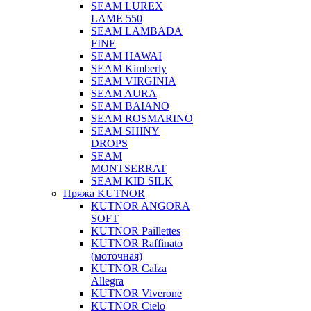
SEAM LUREX
LAME 550
SEAM LAMBADA
FINE
SEAM HAWAI
SEAM Kimberly
SEAM VIRGINIA
SEAM AURA
SEAM BAIANO
SEAM ROSMARINO
SEAM SHINY
DROPS
SEAM
MONTSERRAT
SEAM KID SILK
Пряжа KUTNOR
KUTNOR ANGORA
SOFT
KUTNOR Paillettes
KUTNOR Raffinato
(моточная)
KUTNOR Calza
Allegra
KUTNOR Viverone
KUTNOR Cielo