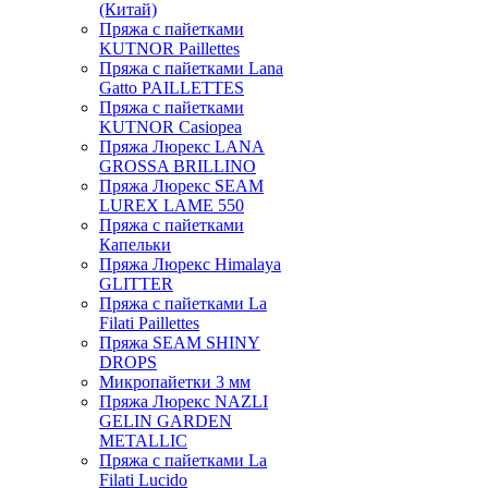
(Китай)
Пряжа с пайетками
KUTNOR Paillettes
Пряжа с пайетками Lana
Gatto PAILLETTES
Пряжа с пайетками
KUTNOR Casiopea
Пряжа Люрекс LANA
GROSSA BRILLINO
Пряжа Люрекс SEAM
LUREX LAME 550
Пряжа с пайетками
Капельки
Пряжа Люрекс Himalaya
GLITTER
Пряжа с пайетками La
Filati Paillettes
Пряжа SEAM SHINY
DROPS
Микропайетки 3 мм
Пряжа Люрекс NAZLI
GELIN GARDEN
METALLIC
Пряжа с пайетками La
Filati Lucido