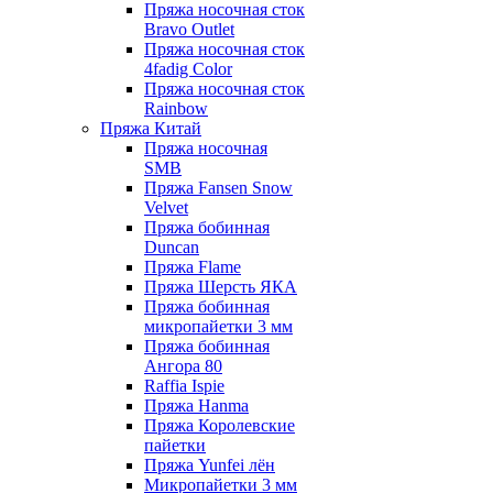
Пряжа носочная сток
Bravo Outlet
Пряжа носочная сток
4fadig Color
Пряжа носочная сток
Rainbow
Пряжа Китай
Пряжа носочная
SMB
Пряжа Fansen Snow
Velvet
Пряжа бобинная
Duncan
Пряжа Flame
Пряжа Шерсть ЯКА
Пряжа бобинная
микропайетки 3 мм
Пряжа бобинная
Ангора 80
Raffia Ispie
Пряжа Hanma
Пряжа Королевские
пайетки
Пряжа Yunfei лён
Микропайетки 3 мм