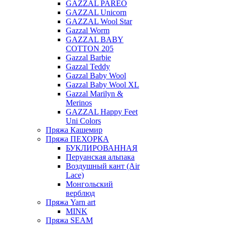
GAZZAL PAREO
GAZZAL Unicorn
GAZZAL Wool Star
Gazzal Worm
GAZZAL BABY
COTTON 205
Gazzal Barbie
Gazzal Teddy
Gazzal Baby Wool
Gazzal Baby Wool XL
Gazzal Marilyn &
Merinos
GAZZAL Happy Feet
Uni Colors
Пряжа Кашемир
Пряжа ПЕХОРКА
БУКЛИРОВАННАЯ
Перуанская альпака
Воздушный кант (Air
Lace)
Монгольский
верблюд
Пряжа Yarn art
MINK
Пряжа SEAM