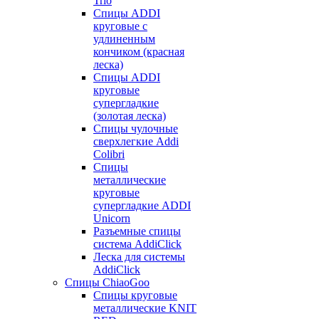
Trio
Спицы ADDI
круговые с
удлиненным
кончиком (красная
леска)
Спицы ADDI
круговые
супергладкие
(золотая леска)
Спицы чулочные
сверхлегкие Addi
Colibri
Спицы
металлические
круговые
супергладкие ADDI
Unicorn
Разъемные спицы
система AddiClick
Леска для системы
AddiClick
Спицы ChiaoGoo
Спицы круговые
металлические KNIT