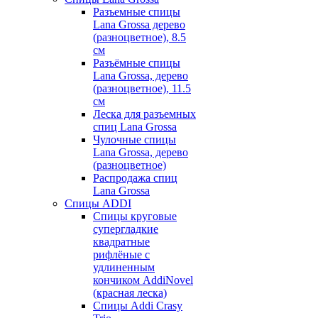
Разъемные спицы
Lana Grossa дерево
(разноцветное), 8.5
см
Разъёмные спицы
Lana Grossa, дерево
(разноцветное), 11.5
см
Леска для разъемных
спиц Lana Grossa
Чулочные спицы
Lana Grossa, дерево
(разноцветное)
Распродажа спиц
Lana Grossa
Спицы ADDI
Спицы круговые
супергладкие
квадратные
рифлёные с
удлиненным
кончиком AddiNovel
(красная леска)
Спицы Addi Crasy