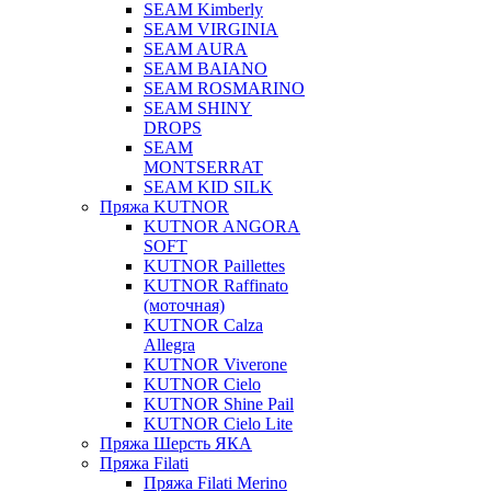
SEAM Kimberly
SEAM VIRGINIA
SEAM AURA
SEAM BAIANO
SEAM ROSMARINO
SEAM SHINY
DROPS
SEAM
MONTSERRAT
SEAM KID SILK
Пряжа KUTNOR
KUTNOR ANGORA
SOFT
KUTNOR Paillettes
KUTNOR Raffinato
(моточная)
KUTNOR Calza
Allegra
KUTNOR Viverone
KUTNOR Cielo
KUTNOR Shine Pail
KUTNOR Cielo Lite
Пряжа Шерсть ЯКА
Пряжа Filati
Пряжа Filati Merino