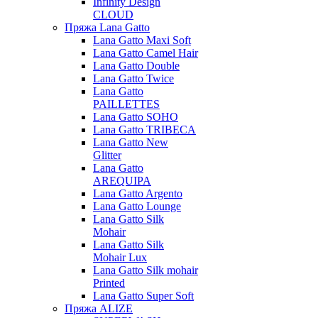
Infinity Design
CLOUD
Пряжа Lana Gatto
Lana Gatto Maxi Soft
Lana Gatto Camel Hair
Lana Gatto Double
Lana Gatto Twice
Lana Gatto
PAILLETTES
Lana Gatto SOHO
Lana Gatto TRIBECA
Lana Gatto New
Glitter
Lana Gatto
AREQUIPA
Lana Gatto Argento
Lana Gatto Lounge
Lana Gatto Silk
Mohair
Lana Gatto Silk
Mohair Lux
Lana Gatto Silk mohair
Printed
Lana Gatto Super Soft
Пряжа ALIZE