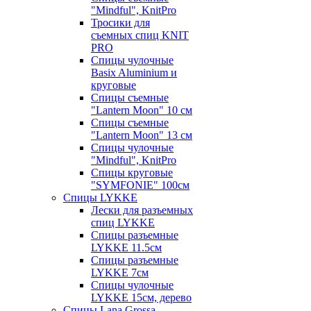
"Mindful", KnitPro
Тросики для
съемных спиц KNIT
PRO
Спицы чулочные
Basix Aluminium и
круговые
Спицы съемные
"Lantern Moon" 10 см
Спицы съемные
"Lantern Moon" 13 см
Спицы чулочные
"Mindful", KnitPro
Спицы круговые
"SYMFONIE" 100см
Спицы LYKKE
Лески для разъемных
спиц LYKKE
Спицы разъемные
LYKKE 11.5см
Спицы разъемные
LYKKE 7см
Спицы чулочные
LYKKE 15см, дерево
Спицы Lana Grossa