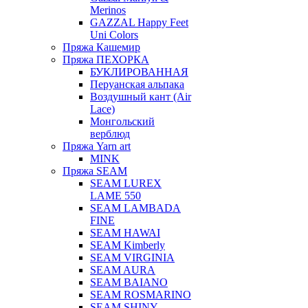
Merinos
GAZZAL Happy Feet
Uni Colors
Пряжа Кашемир
Пряжа ПЕХОРКА
БУКЛИРОВАННАЯ
Перуанская альпака
Воздушный кант (Air
Lace)
Монгольский
верблюд
Пряжа Yarn art
MINK
Пряжа SEAM
SEAM LUREX
LAME 550
SEAM LAMBADA
FINE
SEAM HAWAI
SEAM Kimberly
SEAM VIRGINIA
SEAM AURA
SEAM BAIANO
SEAM ROSMARINO
SEAM SHINY