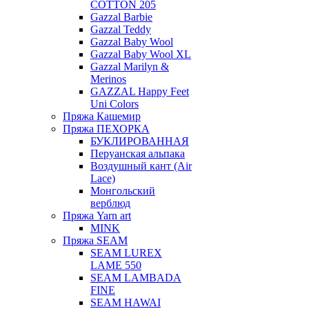
COTTON 205
Gazzal Barbie
Gazzal Teddy
Gazzal Baby Wool
Gazzal Baby Wool XL
Gazzal Marilyn &
Merinos
GAZZAL Happy Feet
Uni Colors
Пряжа Кашемир
Пряжа ПЕХОРКА
БУКЛИРОВАННАЯ
Перуанская альпака
Воздушный кант (Air
Lace)
Монгольский
верблюд
Пряжа Yarn art
MINK
Пряжа SEAM
SEAM LUREX
LAME 550
SEAM LAMBADA
FINE
SEAM HAWAI