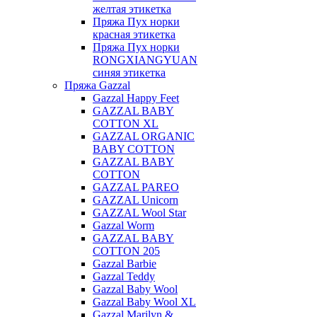
желтая этикетка
Пряжа Пух норки
красная этикетка
Пряжа Пух норки
RONGXIANGYUAN
синяя этикетка
Пряжа Gazzal
Gazzal Happy Feet
GAZZAL BABY
COTTON XL
GAZZAL ORGANIC
BABY COTTON
GAZZAL BABY
COTTON
GAZZAL PAREO
GAZZAL Unicorn
GAZZAL Wool Star
Gazzal Worm
GAZZAL BABY
COTTON 205
Gazzal Barbie
Gazzal Teddy
Gazzal Baby Wool
Gazzal Baby Wool XL
Gazzal Marilyn &