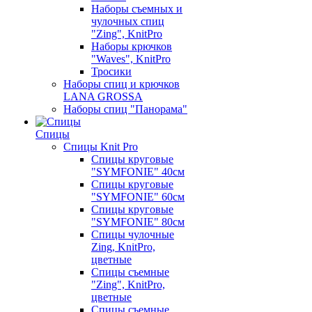
Наборы съемных и
чулочных спиц
"Zing", KnitPro
Наборы крючков
"Waves", KnitPro
Тросики
Наборы спиц и крючков
LANA GROSSA
Наборы спиц "Панорама"
Спицы
Спицы Knit Pro
Спицы круговые
"SYMFONIE" 40см
Спицы круговые
"SYMFONIE" 60см
Спицы круговые
"SYMFONIE" 80см
Спицы чулочные
Zing, KnitPro,
цветные
Спицы съемные
"Zing", KnitPro,
цветные
Спицы съемные