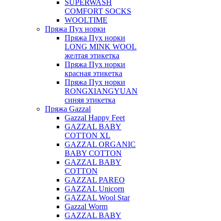
SUPERWASH
COMFORT SOCKS
WOOLTIME
Пряжа Пух норки
Пряжа Пух норки
LONG MINK WOOL
желтая этикетка
Пряжа Пух норки
красная этикетка
Пряжа Пух норки
RONGXIANGYUAN
синяя этикетка
Пряжа Gazzal
Gazzal Happy Feet
GAZZAL BABY
COTTON XL
GAZZAL ORGANIC
BABY COTTON
GAZZAL BABY
COTTON
GAZZAL PAREO
GAZZAL Unicorn
GAZZAL Wool Star
Gazzal Worm
GAZZAL BABY