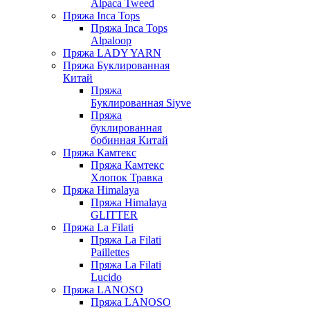
Alpaca Tweed
Пряжа Inca Tops
Пряжа Inca Tops
Alpaloop
Пряжа LADY YARN
Пряжа Буклированная
Китай
Пряжа
Буклированная Siyve
Пряжа
буклированная
бобинная Китай
Пряжа Камтекс
Пряжа Камтекс
Хлопок Травка
Пряжа Himalaya
Пряжа Himalaya
GLITTER
Пряжа La Filati
Пряжа La Filati
Paillettes
Пряжа La Filati
Lucido
Пряжа LANOSO
Пряжа LANOSO