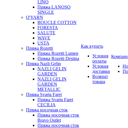
LINO
Пряжа LANOSO
SINGLE
O'YARN
BOUCLE COTTON
FORESTA
SALUTE
WAVE
USTA
Как купить
Пряжа Rozetti
Пряжа Rozetti Lumen
Условия
Компан
Пряжа Rozetti Destina
оплаты
Пряжа Nazli Gelin
Условия
Но
NAZLI GELIN
доставки
По
GARDEN
Возврат
NAZLI GELIN
товара
GARDEN
METALLIC
Пряжа Svarta Faret
Пряжа Svarta Faret
CECILIA
Пряжа носочная сток
Пряжа носочная сток
Bravo Outlet
Пряжа носочная сток