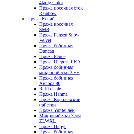
4fadig Color
Пряжа носочная сток
Rainbow
Пряжа Китай
Пряжа носочная
SMB
Пряжа Fansen Snow
Velvet
Пряжа бобинная
Duncan
Пряжа Flame
Пряжа Шерсть ЯКА
Пряжа бобинная
микропайетки 3 мм
Пряжа бобинная
Ангора 80
Raffia Ispie
Пряжа Hanma
Пряжа Королевские
пайетки
Пряжа Yunfei лён
Микропайетки 3 мм
ZLWXL
Пряжа Парус
Пряжа бобинная