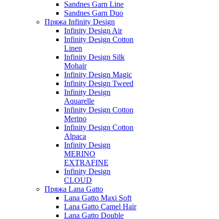
Sandnes Garn Line
Sandnes Garn Duo
Пряжа Infinity Design
Infinity Design Air
Infinity Design Cotton
Linen
Infinity Design Silk
Mohair
Infinity Design Magic
Infinity Design Tweed
Infinity Design
Aquarelle
Infinity Design Cotton
Merino
Infinity Design Cotton
Alpaca
Infinity Design
MERINO
EXTRAFINE
Infinity Design
CLOUD
Пряжа Lana Gatto
Lana Gatto Maxi Soft
Lana Gatto Camel Hair
Lana Gatto Double