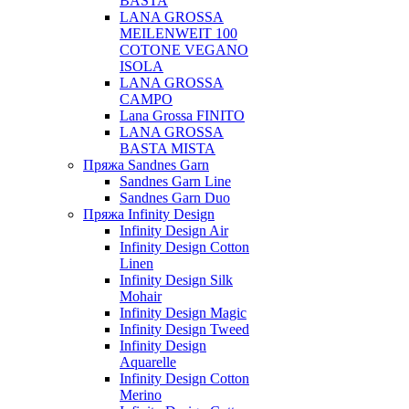
BASTA
LANA GROSSA
MEILENWEIT 100
COTONE VEGANO
ISOLA
LANA GROSSA
CAMPO
Lana Grossa FINITO
LANA GROSSA
BASTA MISTA
Пряжа Sandnes Garn
Sandnes Garn Line
Sandnes Garn Duo
Пряжа Infinity Design
Infinity Design Air
Infinity Design Cotton
Linen
Infinity Design Silk
Mohair
Infinity Design Magic
Infinity Design Tweed
Infinity Design
Aquarelle
Infinity Design Cotton
Merino