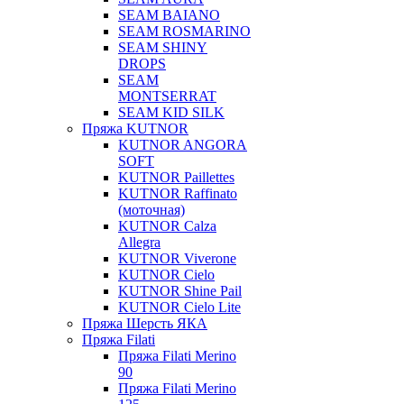
SEAM BAIANO
SEAM ROSMARINO
SEAM SHINY
DROPS
SEAM
MONTSERRAT
SEAM KID SILK
Пряжа KUTNOR
KUTNOR ANGORA
SOFT
KUTNOR Paillettes
KUTNOR Raffinato
(моточная)
KUTNOR Calza
Allegra
KUTNOR Viverone
KUTNOR Cielo
KUTNOR Shine Pail
KUTNOR Cielo Lite
Пряжа Шерсть ЯКА
Пряжа Filati
Пряжа Filati Merino
90
Пряжа Filati Merino