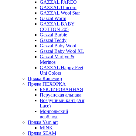
GAZZAL PAREO
GAZZAL Unicorn
GAZZAL Wool Star
Gazzal Worm
GAZZAL BABY
COTTON 205
Gazzal Barbie
Gazzal Teddy
Gazzal Baby Wool
Gazzal Baby Wool XL
Gazzal Marilyn &
Merinos
GAZZAL Happy Feet
Uni Colors
Пряжа Кашемир
Пряжа ПЕХОРКА
БУКЛИРОВАННАЯ
Перуанская альпака
Воздушный кант (Air
Lace)
Монгольский
верблюд
Пряжа Yarn art
MINK
Пряжа SEAM