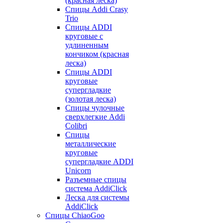
(красная леска)
Спицы Addi Crasy
Trio
Спицы ADDI
круговые с
удлиненным
кончиком (красная
леска)
Спицы ADDI
круговые
супергладкие
(золотая леска)
Спицы чулочные
сверхлегкие Addi
Colibri
Спицы
металлические
круговые
супергладкие ADDI
Unicorn
Разъемные спицы
система AddiClick
Леска для системы
AddiClick
Спицы ChiaoGoo