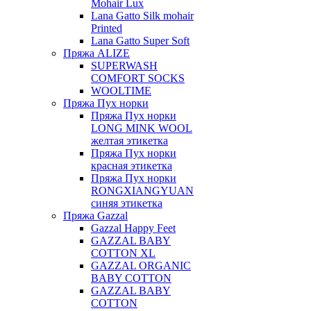
Mohair Lux
Lana Gatto Silk mohair
Printed
Lana Gatto Super Soft
Пряжа ALIZE
SUPERWASH
COMFORT SOCKS
WOOLTIME
Пряжа Пух норки
Пряжа Пух норки
LONG MINK WOOL
желтая этикетка
Пряжа Пух норки
красная этикетка
Пряжа Пух норки
RONGXIANGYUAN
синяя этикетка
Пряжа Gazzal
Gazzal Happy Feet
GAZZAL BABY
COTTON XL
GAZZAL ORGANIC
BABY COTTON
GAZZAL BABY
COTTON