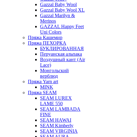
Gazzal Baby Wool
Gazzal Baby Wool XL
Gazzal Marilyn &
Merinos
GAZZAL Happy Feet
Uni Colors
Пряжа Кашемир
Пряжа ПЕХОРКА
БУКЛИРОВАННАЯ
Перуанская альпака
Воздушный кант (Air
Lace)
Монгольский
верблюд
Пряжа Yarn art
MINK
Пряжа SEAM
SEAM LUREX
LAME 550
SEAM LAMBADA
FINE
SEAM HAWAI
SEAM Kimberly
SEAM VIRGINIA
SEAM AURA