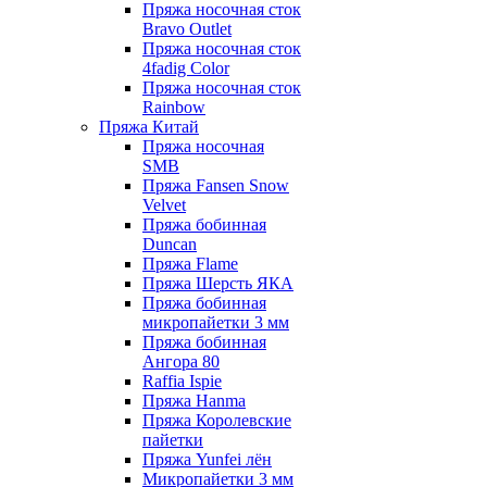
Пряжа носочная сток
Bravo Outlet
Пряжа носочная сток
4fadig Color
Пряжа носочная сток
Rainbow
Пряжа Китай
Пряжа носочная
SMB
Пряжа Fansen Snow
Velvet
Пряжа бобинная
Duncan
Пряжа Flame
Пряжа Шерсть ЯКА
Пряжа бобинная
микропайетки 3 мм
Пряжа бобинная
Ангора 80
Raffia Ispie
Пряжа Hanma
Пряжа Королевские
пайетки
Пряжа Yunfei лён
Микропайетки 3 мм