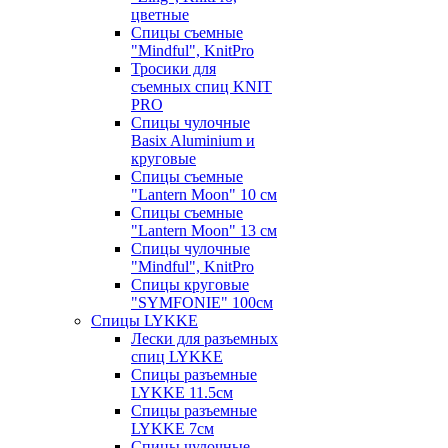
цветные
Спицы съемные
"Mindful", KnitPro
Тросики для
съемных спиц KNIT
PRO
Спицы чулочные
Basix Aluminium и
круговые
Спицы съемные
"Lantern Moon" 10 см
Спицы съемные
"Lantern Moon" 13 см
Спицы чулочные
"Mindful", KnitPro
Спицы круговые
"SYMFONIE" 100см
Спицы LYKKE
Лески для разъемных
спиц LYKKE
Спицы разъемные
LYKKE 11.5см
Спицы разъемные
LYKKE 7см
Спицы чулочные