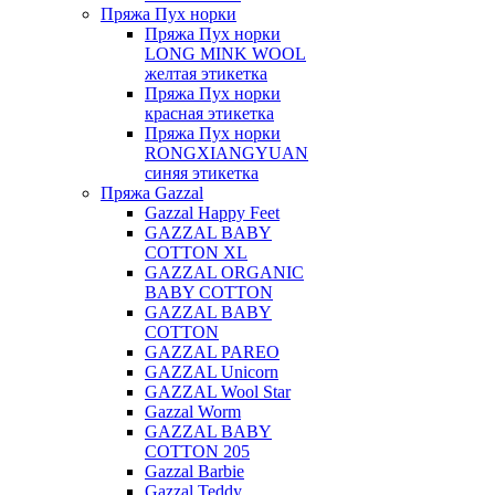
Пряжа Пух норки
Пряжа Пух норки
LONG MINK WOOL
желтая этикетка
Пряжа Пух норки
красная этикетка
Пряжа Пух норки
RONGXIANGYUAN
синяя этикетка
Пряжа Gazzal
Gazzal Happy Feet
GAZZAL BABY
COTTON XL
GAZZAL ORGANIC
BABY COTTON
GAZZAL BABY
COTTON
GAZZAL PAREO
GAZZAL Unicorn
GAZZAL Wool Star
Gazzal Worm
GAZZAL BABY
COTTON 205
Gazzal Barbie
Gazzal Teddy