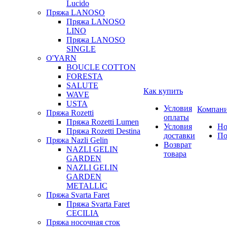
Lucido
Пряжа LANOSO
Пряжа LANOSO
LINO
Пряжа LANOSO
SINGLE
O'YARN
BOUCLE COTTON
FORESTA
SALUTE
Как купить
WAVE
USTA
Условия
Компан
Пряжа Rozetti
оплаты
Пряжа Rozetti Lumen
Условия
Но
Пряжа Rozetti Destina
доставки
По
Пряжа Nazli Gelin
Возврат
NAZLI GELIN
товара
GARDEN
NAZLI GELIN
GARDEN
METALLIC
Пряжа Svarta Faret
Пряжа Svarta Faret
CECILIA
Пряжа носочная сток