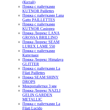
(Китай)
Пряжа с пайетками
KUTNOR Paillettes
Пряжа с пайетками Lana
Gatto PAILLETTES
Пряжа с пайетками
KUTNOR Casiopea
Пряжа Люрекс LANA
GROSSA BRILLINO
Пряжа Люрекс SEAM
LUREX LAME 550
Пряжа с пайетками
Капельки
Пряжа Люрекс Himalaya
GLITTER
Пряжа с пайетками La
Filati Paillettes
Пряжа SEAM SHINY
DROPS
Микропайетки 3 мм
Пряжа Люрекс NAZLI
GELIN GARDEN
METALLIC
Пряжа с пайетками La
Filati Lucido