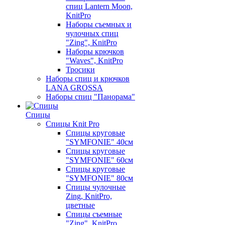
спиц Lantern Moon,
KnitPro
Наборы съемных и
чулочных спиц
"Zing", KnitPro
Наборы крючков
"Waves", KnitPro
Тросики
Наборы спиц и крючков
LANA GROSSA
Наборы спиц "Панорама"
Спицы
Спицы Knit Pro
Спицы круговые
"SYMFONIE" 40см
Спицы круговые
"SYMFONIE" 60см
Спицы круговые
"SYMFONIE" 80см
Спицы чулочные
Zing, KnitPro,
цветные
Спицы съемные
"Zing", KnitPro,