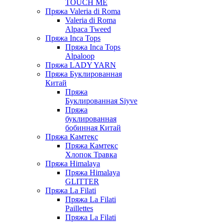
TOUCH ME
Пряжа Valeria di Roma
Valeria di Roma
Alpaca Tweed
Пряжа Inca Tops
Пряжа Inca Tops
Alpaloop
Пряжа LADY YARN
Пряжа Буклированная
Китай
Пряжа
Буклированная Siyve
Пряжа
буклированная
бобинная Китай
Пряжа Камтекс
Пряжа Камтекс
Хлопок Травка
Пряжа Himalaya
Пряжа Himalaya
GLITTER
Пряжа La Filati
Пряжа La Filati
Paillettes
Пряжа La Filati