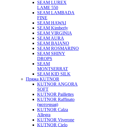
SEAM LUREX
LAME 550
SEAM LAMBADA
FINE
SEAM HAWAI
SEAM Kimberly
SEAM VIRGINIA
SEAM AURA
SEAM BAIANO
SEAM ROSMARINO
SEAM SHINY
DROPS
SEAM
MONTSERRAT
SEAM KID SILK
Пряжа KUTNOR
KUTNOR ANGORA
SOFT
KUTNOR Paillettes
KUTNOR Raffinato
(моточная)
KUTNOR Calza
Allegra
KUTNOR Viverone
KUTNOR Cielo