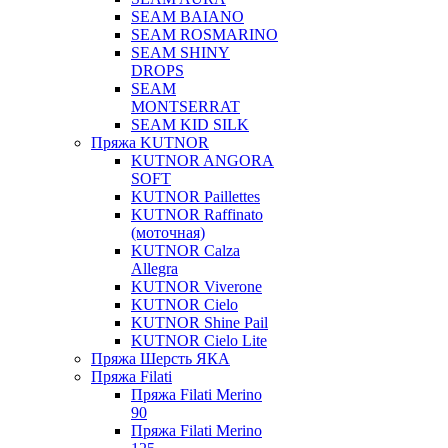
SEAM BAIANO
SEAM ROSMARINO
SEAM SHINY
DROPS
SEAM
MONTSERRAT
SEAM KID SILK
Пряжа KUTNOR
KUTNOR ANGORA
SOFT
KUTNOR Paillettes
KUTNOR Raffinato
(моточная)
KUTNOR Calza
Allegra
KUTNOR Viverone
KUTNOR Cielo
KUTNOR Shine Pail
KUTNOR Cielo Lite
Пряжа Шерсть ЯКА
Пряжа Filati
Пряжа Filati Merino
90
Пряжа Filati Merino