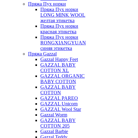
Пряжа Пух норки
Пряжа Пух норки
LONG MINK WOOL
желтая этикетка
Пряжа Пух норки
красная этикетка
Пряжа Пух норки
RONGXIANGYUAN
синяя этикетка
Пряжа Gazzal
Gazzal Happy Feet
GAZZAL BABY
COTTON XL
GAZZAL ORGANIC
BABY COTTON
GAZZAL BABY
COTTON
GAZZAL PAREO
GAZZAL Unicorn
GAZZAL Wool Star
Gazzal Worm
GAZZAL BABY
COTTON 205
Gazzal Barbie
Gazzal Teddy