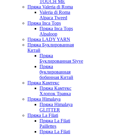
TOUCH ME
Пряжа Valeria di Roma
Valeria di Roma
Alpaca Tweed
Пряжа Inca Tops
Пряжа Inca Tops
Alpaloop
Пряжа LADY YARN
Пряжа Буклированная
Китай
Пряжа
Буклированная Siyve
Пряжа
буклированная
бобинная Китай
Пряжа Камтекс
Пряжа Камтекс
Хлопок Травка
Пряжа Himalaya
Пряжа Himalaya
GLITTER
Пряжа La Filati
Пряжа La Filati
Paillettes
Пряжа La Filati