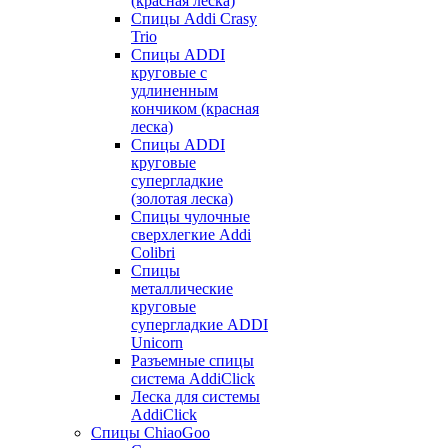
(красная леска)
Спицы Addi Crasy
Trio
Спицы ADDI
круговые с
удлиненным
кончиком (красная
леска)
Спицы ADDI
круговые
супергладкие
(золотая леска)
Спицы чулочные
сверхлегкие Addi
Colibri
Спицы
металлические
круговые
супергладкие ADDI
Unicorn
Разъемные спицы
система AddiClick
Леска для системы
AddiClick
Спицы ChiaoGoo