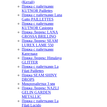
(Китай)
Пряжа с пайетками
KUTNOR Paillettes
Пряжа с пайетками Lana
Gatto PAILLETTES
Пряжа с пайетками
KUTNOR Casiopea
Пряжа Люрекс LANA
GROSSA BRILLINO
Пряжа Люрекс SEAM
LUREX LAME 550
Пряжа с пайетками
Капельки
Пряжа Люрекс Himalaya
GLITTER
Пряжа с пайетками La
Filati Paillettes
Пряжа SEAM SHINY
DROPS
Микропайетки 3 мм
Пряжа Люрекс NAZLI
GELIN GARDEN
METALLIC
Пряжа с пайетками La
Filati Lucido