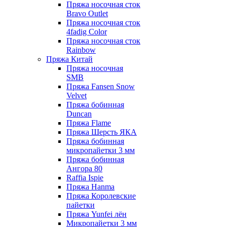
Пряжа носочная сток
Bravo Outlet
Пряжа носочная сток
4fadig Color
Пряжа носочная сток
Rainbow
Пряжа Китай
Пряжа носочная
SMB
Пряжа Fansen Snow
Velvet
Пряжа бобинная
Duncan
Пряжа Flame
Пряжа Шерсть ЯКА
Пряжа бобинная
микропайетки 3 мм
Пряжа бобинная
Ангора 80
Raffia Ispie
Пряжа Hanma
Пряжа Королевские
пайетки
Пряжа Yunfei лён
Микропайетки 3 мм