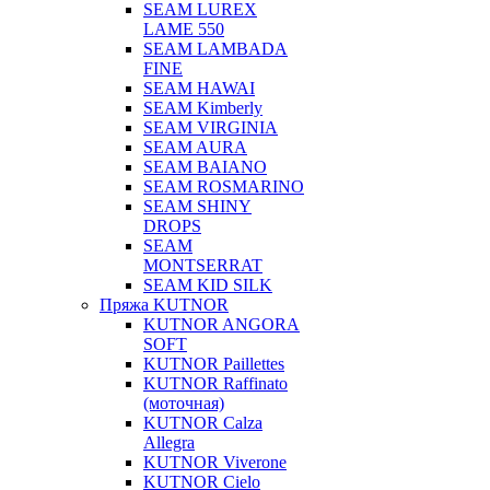
SEAM LUREX
LAME 550
SEAM LAMBADA
FINE
SEAM HAWAI
SEAM Kimberly
SEAM VIRGINIA
SEAM AURA
SEAM BAIANO
SEAM ROSMARINO
SEAM SHINY
DROPS
SEAM
MONTSERRAT
SEAM KID SILK
Пряжа KUTNOR
KUTNOR ANGORA
SOFT
KUTNOR Paillettes
KUTNOR Raffinato
(моточная)
KUTNOR Calza
Allegra
KUTNOR Viverone
KUTNOR Cielo