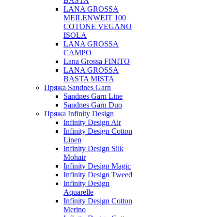
BASTA
LANA GROSSA
MEILENWEIT 100
COTONE VEGANO
ISOLA
LANA GROSSA
CAMPO
Lana Grossa FINITO
LANA GROSSA
BASTA MISTA
Пряжа Sandnes Garn
Sandnes Garn Line
Sandnes Garn Duo
Пряжа Infinity Design
Infinity Design Air
Infinity Design Cotton
Linen
Infinity Design Silk
Mohair
Infinity Design Magic
Infinity Design Tweed
Infinity Design
Aquarelle
Infinity Design Cotton
Merino