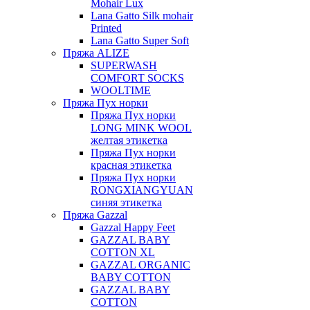
Mohair Lux
Lana Gatto Silk mohair
Printed
Lana Gatto Super Soft
Пряжа ALIZE
SUPERWASH
COMFORT SOCKS
WOOLTIME
Пряжа Пух норки
Пряжа Пух норки
LONG MINK WOOL
желтая этикетка
Пряжа Пух норки
красная этикетка
Пряжа Пух норки
RONGXIANGYUAN
синяя этикетка
Пряжа Gazzal
Gazzal Happy Feet
GAZZAL BABY
COTTON XL
GAZZAL ORGANIC
BABY COTTON
GAZZAL BABY
COTTON