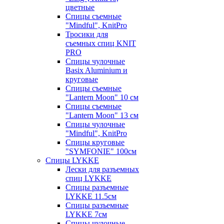
цветные
Спицы съемные
"Mindful", KnitPro
Тросики для
съемных спиц KNIT
PRO
Спицы чулочные
Basix Aluminium и
круговые
Спицы съемные
"Lantern Moon" 10 см
Спицы съемные
"Lantern Moon" 13 см
Спицы чулочные
"Mindful", KnitPro
Спицы круговые
"SYMFONIE" 100см
Спицы LYKKE
Лески для разъемных
спиц LYKKE
Спицы разъемные
LYKKE 11.5см
Спицы разъемные
LYKKE 7см
Спицы чулочные