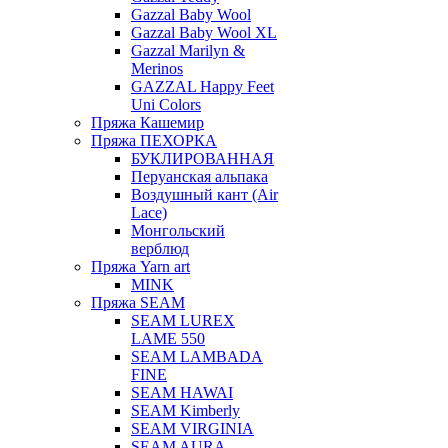
Gazzal Baby Wool
Gazzal Baby Wool XL
Gazzal Marilyn &
Merinos
GAZZAL Happy Feet
Uni Colors
Пряжа Кашемир
Пряжа ПЕХОРКА
БУКЛИРОВАННАЯ
Перуанская альпака
Воздушный кант (Air
Lace)
Монгольский
верблюд
Пряжа Yarn art
MINK
Пряжа SEAM
SEAM LUREX
LAME 550
SEAM LAMBADA
FINE
SEAM HAWAI
SEAM Kimberly
SEAM VIRGINIA
SEAM AURA