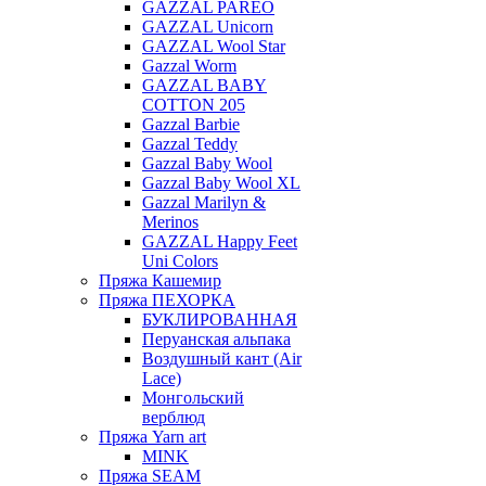
GAZZAL PAREO
GAZZAL Unicorn
GAZZAL Wool Star
Gazzal Worm
GAZZAL BABY
COTTON 205
Gazzal Barbie
Gazzal Teddy
Gazzal Baby Wool
Gazzal Baby Wool XL
Gazzal Marilyn &
Merinos
GAZZAL Happy Feet
Uni Colors
Пряжа Кашемир
Пряжа ПЕХОРКА
БУКЛИРОВАННАЯ
Перуанская альпака
Воздушный кант (Air
Lace)
Монгольский
верблюд
Пряжа Yarn art
MINK
Пряжа SEAM