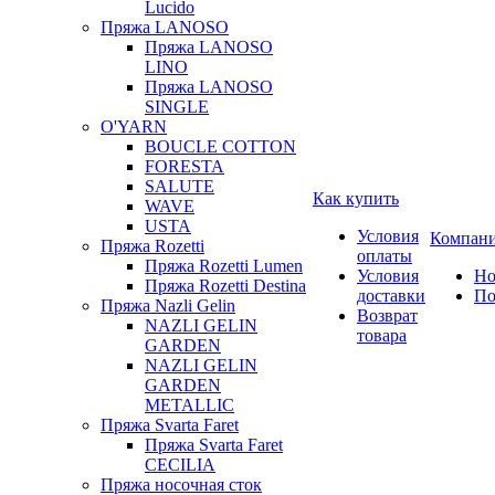
Lucido
Пряжа LANOSO
Пряжа LANOSO
LINO
Пряжа LANOSO
SINGLE
O'YARN
BOUCLE COTTON
FORESTA
SALUTE
Как купить
WAVE
USTA
Условия
Компан
Пряжа Rozetti
оплаты
Пряжа Rozetti Lumen
Условия
Но
Пряжа Rozetti Destina
доставки
По
Пряжа Nazli Gelin
Возврат
NAZLI GELIN
товара
GARDEN
NAZLI GELIN
GARDEN
METALLIC
Пряжа Svarta Faret
Пряжа Svarta Faret
CECILIA
Пряжа носочная сток