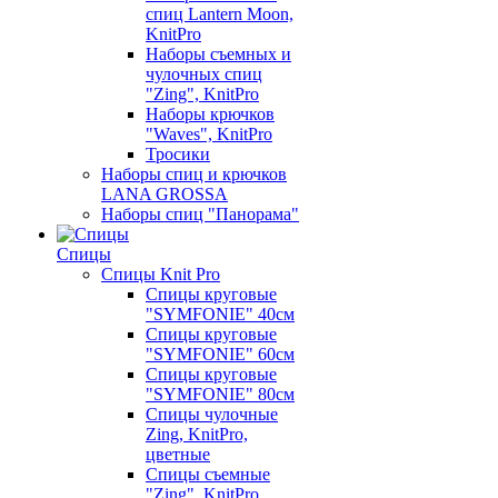
спиц Lantern Moon,
KnitPro
Наборы съемных и
чулочных спиц
"Zing", KnitPro
Наборы крючков
"Waves", KnitPro
Тросики
Наборы спиц и крючков
LANA GROSSA
Наборы спиц "Панорама"
Спицы
Спицы Knit Pro
Спицы круговые
"SYMFONIE" 40см
Спицы круговые
"SYMFONIE" 60см
Спицы круговые
"SYMFONIE" 80см
Спицы чулочные
Zing, KnitPro,
цветные
Спицы съемные
"Zing", KnitPro,