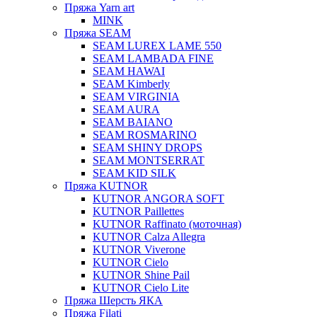
Пряжа Yarn art
MINK
Пряжа SEAM
SEAM LUREX LAME 550
SEAM LAMBADA FINE
SEAM HAWAI
SEAM Kimberly
SEAM VIRGINIA
SEAM AURA
SEAM BAIANO
SEAM ROSMARINO
SEAM SHINY DROPS
SEAM MONTSERRAT
SEAM KID SILK
Пряжа KUTNOR
KUTNOR ANGORA SOFT
KUTNOR Paillettes
KUTNOR Raffinato (моточная)
KUTNOR Calza Allegra
KUTNOR Viverone
KUTNOR Cielo
KUTNOR Shine Pail
KUTNOR Cielo Lite
Пряжа Шерсть ЯКА
Пряжа Filati