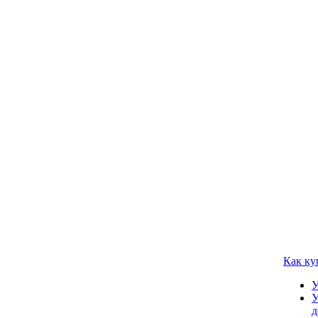
Как ку
У
У
д