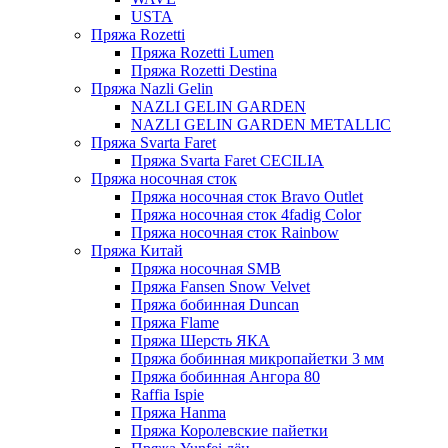
USTA
Пряжа Rozetti
Пряжа Rozetti Lumen
Пряжа Rozetti Destina
Пряжа Nazli Gelin
NAZLI GELIN GARDEN
NAZLI GELIN GARDEN METALLIC
Пряжа Svarta Faret
Пряжа Svarta Faret CECILIA
Пряжа носочная сток
Пряжа носочная сток Bravo Outlet
Пряжа носочная сток 4fadig Color
Пряжа носочная сток Rainbow
Пряжа Китай
Пряжа носочная SMB
Пряжа Fansen Snow Velvet
Пряжа бобинная Duncan
Пряжа Flame
Пряжа Шерсть ЯКА
Пряжа бобинная микропайетки 3 мм
Пряжа бобинная Ангора 80
Raffia Ispie
Пряжа Hanma
Пряжа Королевские пайетки