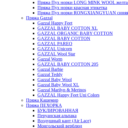
Пряжа Пух норки LONG MINK WOOL желтая
Пряжа Пух норки красная этикетка
Пряжа Пух норки RONGXIANGYUAN синяя 
Пряжа Gazzal
Gazzal Happy Feet
GAZZAL BABY COTTON XL
GAZZAL ORGANIC BABY COTTON
GAZZAL BABY COTTON
GAZZAL PAREO
GAZZAL Unicorn
GAZZAL Wool Star
Gazzal Worm
GAZZAL BABY COTTON 205
Gazzal Barbie
Gazzal Teddy
Gazzal Baby Wool
Gazzal Baby Wool XL
Gazzal Marilyn & Merinos
GAZZAL Happy Feet Uni Colors
Пряжа Кашемир
Пряжа ПЕХОРКА
БУКЛИРОВАННАЯ
Перуанская альпака
Воздушный кант (Air Lace)
Монгольский верблюд