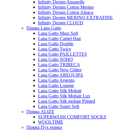
Infinity Design Aquarelle
Infinity Design Cotton Merino
Infinity Design Cotton Alpaca
Infinity Design MERINO EXTRAFINE
Infinity Design CLOUD
Пряжа Lana Gatto
Lana Gatto Maxi Soft
Lana Gatto Camel Hair
Lana Gatto Double
Lana Gatto Twice
Lana Gatto PAILLETTES
Lana Gatto SOHO
Lana Gatto TRIBECA
Lana Gatto New Glitter
Lana Gatto AREQUIPA
Lana Gatto Argento
Lana Gatto Lounge
Lana Gatto Silk Mohair
Lana Gatto Silk Mohair Lux
Lana Gatto Silk mohair Printed
Lana Gatto Super Soft
Пряжа ALIZE
SUPERWASH COMFORT SOCKS
WOOLTIME
Пряжа Пух норки