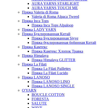
AURA YARNS STARLIGHT
AURA YARNS TOUCH ME
Пряжа Valeria di Roma
Valeria di Roma Alpaca Tweed
Пряжа Inca Tops
Пряжа Inca Tops Alpaloop
Пряжа LADY YARN
Пряжа Буклированная Китай
Пряжа Буклированная Siyve
Пряжа буклированная бобинная Китай
Пряжа Камтекс
Пряжа Камтекс Хлопок Травка
Пряжа Himalaya
Пряжа Himalaya GLITTER
Пряжа La Filati
Пряжа La Filati Paillettes
Пряжа La Filati Lucido
Пряжа LANOSO
Пряжа LANOSO LINO
Пряжа LANOSO SINGLE
O'YARN
BOUCLE COTTON
FORESTA
SALUTE
WAVE