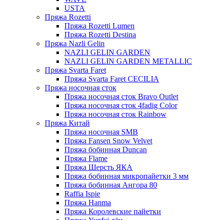
USTA
Пряжа Rozetti
Пряжа Rozetti Lumen
Пряжа Rozetti Destina
Пряжа Nazli Gelin
NAZLI GELIN GARDEN
NAZLI GELIN GARDEN METALLIC
Пряжа Svarta Faret
Пряжа Svarta Faret CECILIA
Пряжа носочная сток
Пряжа носочная сток Bravo Outlet
Пряжа носочная сток 4fadig Color
Пряжа носочная сток Rainbow
Пряжа Китай
Пряжа носочная SMB
Пряжа Fansen Snow Velvet
Пряжа бобинная Duncan
Пряжа Flame
Пряжа Шерсть ЯКА
Пряжа бобинная микропайетки 3 мм
Пряжа бобинная Ангора 80
Raffia Ispie
Пряжа Hanma
Пряжа Королевские пайетки