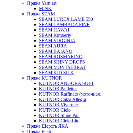
Пряжа Yarn art
MINK
Пряжа SEAM
SEAM LUREX LAME 550
SEAM LAMBADA FINE
SEAM HAWAI
SEAM Kimberly
SEAM VIRGINIA
SEAM AURA
SEAM BAIANO
SEAM ROSMARINO
SEAM SHINY DROPS
SEAM MONTSERRAT
SEAM KID SILK
Пряжа KUTNOR
KUTNOR ANGORA SOFT
KUTNOR Paillettes
KUTNOR Raffinato (моточная)
KUTNOR Calza Allegra
KUTNOR Viverone
KUTNOR Cielo
KUTNOR Shine Pail
KUTNOR Cielo Lite
Пряжа Шерсть ЯКА
Пряжа Filati