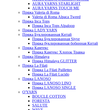
AURA YARNS STARLIGHT
AURA YARNS TOUCH ME
Пряжа Valeria di Roma
Valeria di Roma Alpaca Tweed
Пряжа Inca Tops
Пряжа Inca Tops Alpaloop
Пряжа LADY YARN
Пряжа Буклированная Китай
Пряжа Буклированная Siyve
Пряжа буклированная бобинная Китай
Пряжа Камтекс
Пряжа Камтекс Хлопок Травка
Пряжа Himalaya
Пряжа Himalaya GLITTER
Пряжа La Filati
Пряжа La Filati Paillettes
Пряжа La Filati Lucido
Пряжа LANOSO
Пряжа LANOSO LINO
Пряжа LANOSO SINGLE
O'YARN
BOUCLE COTTON
FORESTA
SALUTE
WAVE