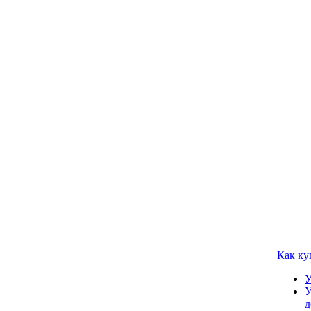
Как ку
У
У
д