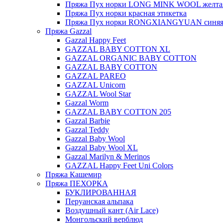
Пряжа Пух норки LONG MINK WOOL желтая
Пряжа Пух норки красная этикетка
Пряжа Пух норки RONGXIANGYUAN синяя 
Пряжа Gazzal
Gazzal Happy Feet
GAZZAL BABY COTTON XL
GAZZAL ORGANIC BABY COTTON
GAZZAL BABY COTTON
GAZZAL PAREO
GAZZAL Unicorn
GAZZAL Wool Star
Gazzal Worm
GAZZAL BABY COTTON 205
Gazzal Barbie
Gazzal Teddy
Gazzal Baby Wool
Gazzal Baby Wool XL
Gazzal Marilyn & Merinos
GAZZAL Happy Feet Uni Colors
Пряжа Кашемир
Пряжа ПЕХОРКА
БУКЛИРОВАННАЯ
Перуанская альпака
Воздушный кант (Air Lace)
Монгольский верблюд