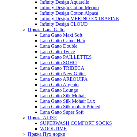
Infinity Design Aquarelle
Infinity Design Cotton Merino
Infinity Design Cotton Alpaca
Infinity Design MERINO EXTRAFINE
Infinity Design CLOUD
Пряжа Lana Gatto
Lana Gatto Maxi Soft
Lana Gatto Camel Hair
Lana Gatto Double
Lana Gatto Twice
Lana Gatto PAILLETTES
Lana Gatto SOHO
Lana Gatto TRIBECA
Lana Gatto New Glitter
Lana Gatto AREQUIPA
Lana Gatto Argento
Lana Gatto Lounge
Lana Gatto Silk Mohair
Lana Gatto Silk Mohair Lux
Lana Gatto Silk mohair Printed
Lana Gatto Super Soft
Пряжа ALIZE
SUPERWASH COMFORT SOCKS
WOOLTIME
Пряжа Пух норки