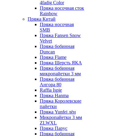
4fadig Color
Пряжа носочная сток
Rainbow
Пряжа Китай
Пряжа носочная
SMB
Пряжа Fansen Snow
Velvet
Пряжа бобинная
Duncan
Пряжа Flame
Пряжа Шерсть ЯКА
Пряжа бобинная
микропайетки 3 мм
Пряжа бобинная
Ангора 80
Raffia Ispie
Пряжа Hanma
Пряжа Королевские
пайетки
Пряжа Yunfei лён
Микропайетки 3 мм
ZLWXL
Пряжа Парус
Пряжа бобинная