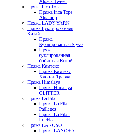
Alpaca Tweed
Пряжа Inca Tops
Пряжа Inca Tops
Alpaloop
Пряжа LADY YARN
Пряжа Буклированная
Китай
Пряжа
Буклированная Siyve
Пряжа
буклированная
бобинная Китай
Пряжа Камтекс
Пряжа Камтекс
Хлопок Травка
Пряжа Himalaya
Пряжа Himalaya
GLITTER
Пряжа La Filati
Пряжа La Filati
Paillettes
Пряжа La Filati
Lucido
Пряжа LANOSO
Пряжа LANOSO