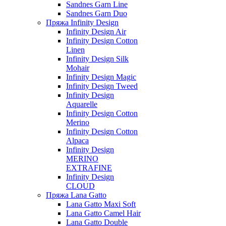
Sandnes Garn Line
Sandnes Garn Duo
Пряжа Infinity Design
Infinity Design Air
Infinity Design Cotton
Linen
Infinity Design Silk
Mohair
Infinity Design Magic
Infinity Design Tweed
Infinity Design
Aquarelle
Infinity Design Cotton
Merino
Infinity Design Cotton
Alpaca
Infinity Design
MERINO
EXTRAFINE
Infinity Design
CLOUD
Пряжа Lana Gatto
Lana Gatto Maxi Soft
Lana Gatto Camel Hair
Lana Gatto Double