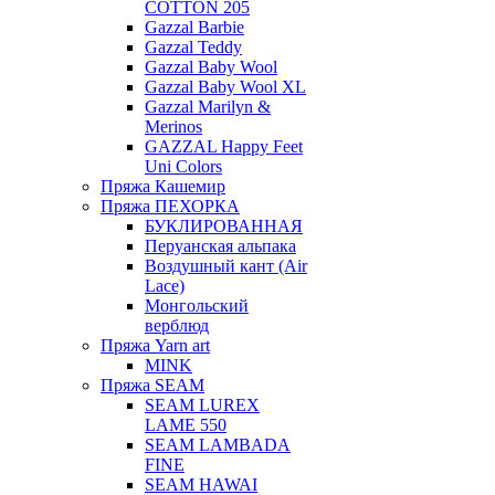
COTTON 205
Gazzal Barbie
Gazzal Teddy
Gazzal Baby Wool
Gazzal Baby Wool XL
Gazzal Marilyn &
Merinos
GAZZAL Happy Feet
Uni Colors
Пряжа Кашемир
Пряжа ПЕХОРКА
БУКЛИРОВАННАЯ
Перуанская альпака
Воздушный кант (Air
Lace)
Монгольский
верблюд
Пряжа Yarn art
MINK
Пряжа SEAM
SEAM LUREX
LAME 550
SEAM LAMBADA
FINE
SEAM HAWAI