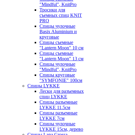
"Mindful", KnitPro
Тросики для
съемных спиц KNIT
PRO
Спицы чулочные
Basix Aluminium и
круговые
Спицы съемные
"Lantern Moon" 10 см
Спицы съемные
"Lantern Moon" 13 см
Спицы чулочные
"Mindful", KnitPro
Спицы круговые
"SYMFONIE" 100см
Спицы LYKKE
Лески для разъемных
спиц LYKKE
Спицы разъемные
LYKKE 11.5см
Спицы разъемные
LYKKE 7см
Спицы чулочные
LYKKE 15см, дерево
Спицы Lana Grossa