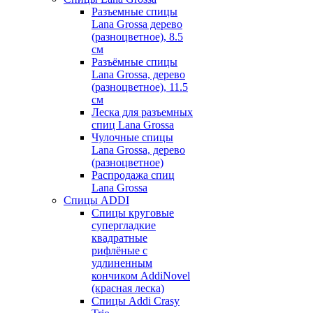
Разъемные спицы
Lana Grossa дерево
(разноцветное), 8.5
см
Разъёмные спицы
Lana Grossa, дерево
(разноцветное), 11.5
см
Леска для разъемных
спиц Lana Grossa
Чулочные спицы
Lana Grossa, дерево
(разноцветное)
Распродажа спиц
Lana Grossa
Спицы ADDI
Спицы круговые
супергладкие
квадратные
рифлёные с
удлиненным
кончиком AddiNovel
(красная леска)
Спицы Addi Crasy