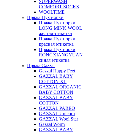
SUPERWASH
COMFORT SOCKS
WOOLTIME
Пряжа Пух норки
Пряжа Пух норки
LONG MINK WOOL
желтая этикетка
Пряжа Пух норки
красная этикетка
Пряжа Пух норки
RONGXIANGYUAN
синяя этикетка
Пряжа Gazzal
Gazzal Happy Feet
GAZZAL BABY
COTTON XL
GAZZAL ORGANIC
BABY COTTON
GAZZAL BABY
COTTON
GAZZAL PAREO
GAZZAL Unicorn
GAZZAL Wool Star
Gazzal Worm
GAZZAL BABY