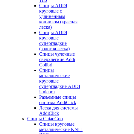
Trio
Спицы ADDI
круговые с
удлиненным
кончиком (красная
леска)
Спицы ADDI
круговые
супергладкие
(золотая леска)
Спицы чулочные
сверхлегкие Addi
Colibri
Спицы
металлические
круговые
супергладкие ADDI
Unicorn
Разъемные спицы
система AddiClick
Леска для системы
AddiClick
Спицы ChiaoGoo
Спицы круговые
металлические KNIT