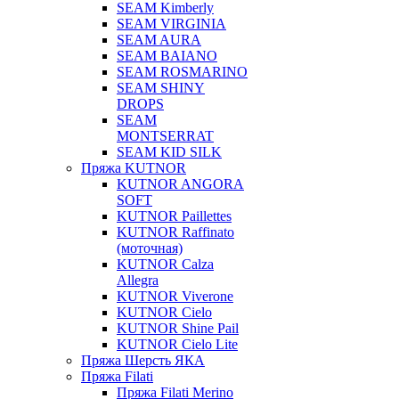
SEAM Kimberly
SEAM VIRGINIA
SEAM AURA
SEAM BAIANO
SEAM ROSMARINO
SEAM SHINY
DROPS
SEAM
MONTSERRAT
SEAM KID SILK
Пряжа KUTNOR
KUTNOR ANGORA
SOFT
KUTNOR Paillettes
KUTNOR Raffinato
(моточная)
KUTNOR Calza
Allegra
KUTNOR Viverone
KUTNOR Cielo
KUTNOR Shine Pail
KUTNOR Cielo Lite
Пряжа Шерсть ЯКА
Пряжа Filati
Пряжа Filati Merino