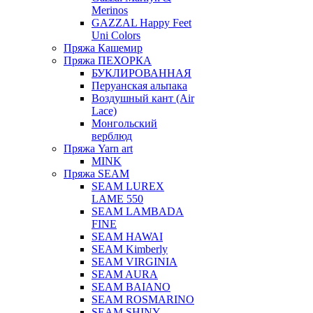
Merinos
GAZZAL Happy Feet
Uni Colors
Пряжа Кашемир
Пряжа ПЕХОРКА
БУКЛИРОВАННАЯ
Перуанская альпака
Воздушный кант (Air
Lace)
Монгольский
верблюд
Пряжа Yarn art
MINK
Пряжа SEAM
SEAM LUREX
LAME 550
SEAM LAMBADA
FINE
SEAM HAWAI
SEAM Kimberly
SEAM VIRGINIA
SEAM AURA
SEAM BAIANO
SEAM ROSMARINO
SEAM SHINY