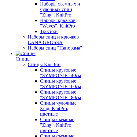
Наборы съемных и
чулочных спиц
"Zing", KnitPro
Наборы крючков
"Waves", KnitPro
Тросики
Наборы спиц и крючков
LANA GROSSA
Наборы спиц "Панорама"
Спицы
Спицы Knit Pro
Спицы круговые
"SYMFONIE" 40см
Спицы круговые
"SYMFONIE" 60см
Спицы круговые
"SYMFONIE" 80см
Спицы чулочные
Zing, KnitPro,
цветные
Спицы съемные
"Zing", KnitPro,
цветные
Спицы съемные