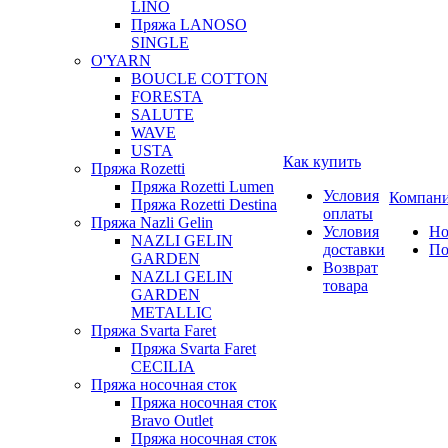
LINO
Пряжа LANOSO
SINGLE
O'YARN
BOUCLE COTTON
FORESTA
SALUTE
WAVE
USTA
Как купить
Пряжа Rozetti
Пряжа Rozetti Lumen
Условия
Компан
Пряжа Rozetti Destina
оплаты
Пряжа Nazli Gelin
Условия
Но
NAZLI GELIN
доставки
По
GARDEN
Возврат
NAZLI GELIN
товара
GARDEN
METALLIC
Пряжа Svarta Faret
Пряжа Svarta Faret
CECILIA
Пряжа носочная сток
Пряжа носочная сток
Bravo Outlet
Пряжа носочная сток