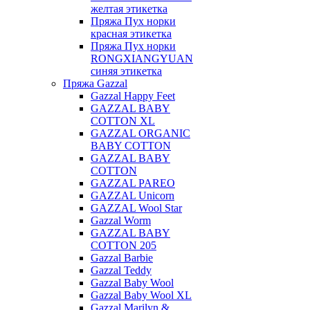
желтая этикетка
Пряжа Пух норки
красная этикетка
Пряжа Пух норки
RONGXIANGYUAN
синяя этикетка
Пряжа Gazzal
Gazzal Happy Feet
GAZZAL BABY
COTTON XL
GAZZAL ORGANIC
BABY COTTON
GAZZAL BABY
COTTON
GAZZAL PAREO
GAZZAL Unicorn
GAZZAL Wool Star
Gazzal Worm
GAZZAL BABY
COTTON 205
Gazzal Barbie
Gazzal Teddy
Gazzal Baby Wool
Gazzal Baby Wool XL
Gazzal Marilyn &