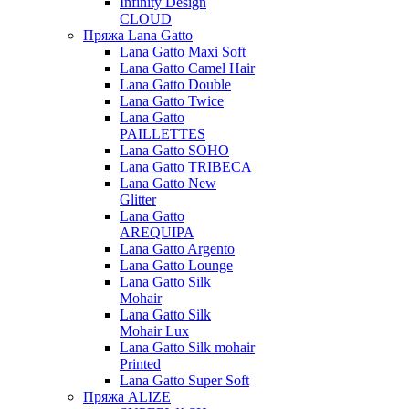
Infinity Design
CLOUD
Пряжа Lana Gatto
Lana Gatto Maxi Soft
Lana Gatto Camel Hair
Lana Gatto Double
Lana Gatto Twice
Lana Gatto
PAILLETTES
Lana Gatto SOHO
Lana Gatto TRIBECA
Lana Gatto New
Glitter
Lana Gatto
AREQUIPA
Lana Gatto Argento
Lana Gatto Lounge
Lana Gatto Silk
Mohair
Lana Gatto Silk
Mohair Lux
Lana Gatto Silk mohair
Printed
Lana Gatto Super Soft
Пряжа ALIZE