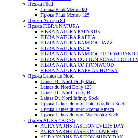
Пряжа Filati
Пряжа Filati Merino 90
Пряжа Filati Merino 125
Пряжа Ангора 80
Пряжа FIBRA NATURA
FIBRA NATURA PAPYRUS
FIBRA NATURA RAFFIA
FIBRA NATURA BAMBOO JAZZ
FIBRA NATURA INCA
FIBRA NATURA BAMBOO BLOOM HAND 
FIBRA NATURA COTTON ROYAL COLOR 
FIBRA NATURA COTTONWOOD
FIBRA NATURA RAFFIA CHUNKY
Пряжа Laines du Nord
Laines Du Nord Dolly Maxi
Laines du Nord Dolly 125
Laines Du Nord Teddy B
Laines Du Nord Infinity Sock
Пряжа Laines du nord Paint Gradient Sock
Пряжа Laines du nord Poema Alpaca
Пряжа Laines du nord Watercolor Sock
Пряжа AURA YARNS
AURA YARNS FASHION EVERY DAY
AURA YARNS FASHION LOVE ME
AURA YARNS FASHION SHINY DAY