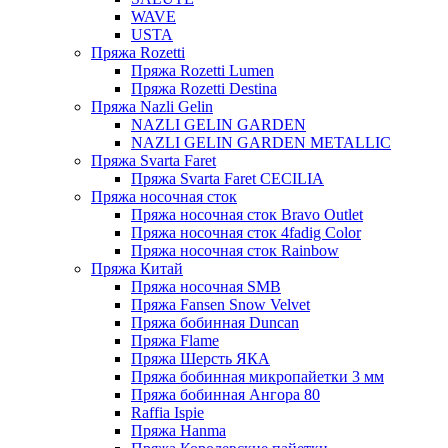
WAVE
USTA
Пряжа Rozetti
Пряжа Rozetti Lumen
Пряжа Rozetti Destina
Пряжа Nazli Gelin
NAZLI GELIN GARDEN
NAZLI GELIN GARDEN METALLIC
Пряжа Svarta Faret
Пряжа Svarta Faret CECILIA
Пряжа носочная сток
Пряжа носочная сток Bravo Outlet
Пряжа носочная сток 4fadig Color
Пряжа носочная сток Rainbow
Пряжа Китай
Пряжа носочная SMB
Пряжа Fansen Snow Velvet
Пряжа бобинная Duncan
Пряжа Flame
Пряжа Шерсть ЯКА
Пряжа бобинная микропайетки 3 мм
Пряжа бобинная Ангора 80
Raffia Ispie
Пряжа Hanma