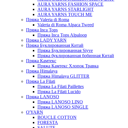
AURA YARNS FASHION SPACE
AURA YARNS STARLIGHT
AURA YARNS TOUCH ME
Пряжа Valeria di Roma
Valeria di Roma Alpaca Tweed
Пряжа Inca Tops
Пряжа Inca Tops Alpaloop
Пряжа LADY YARN
Пряжа Буклированная Китай
Пряжа Буклированная Siyve
Пряжа буклированная бобинная Китай
Пряжа Камтекс
Пряжа Камтекс Хлопок Травка
Пряжа Himalaya
Пряжа Himalaya GLITTER
Пряжа La Filati
Пряжа La Filati Paillettes
Пряжа La Filati Lucido
Пряжа LANOSO
Пряжа LANOSO LINO
Пряжа LANOSO SINGLE
O'YARN
BOUCLE COTTON
FORESTA
SALUTE