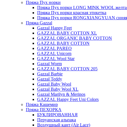
Пряжа Пух норки
Пряжа Пух норки LONG MINK WOOL желтая
Пряжа Пух норки красная этикетка
Пряжа Пух норки RONGXIANGYUAN синяя 
Пряжа Gazzal
Gazzal Happy Feet
GAZZAL BABY COTTON XL
GAZZAL ORGANIC BABY COTTON
GAZZAL BABY COTTON
GAZZAL PAREO
GAZZAL Unicorn
GAZZAL Wool Star
Gazzal Worm
GAZZAL BABY COTTON 205
Gazzal Barbie
Gazzal Teddy
Gazzal Baby Wool
Gazzal Baby Wool XL
Gazzal Marilyn & Merinos
GAZZAL Happy Feet Uni Colors
Пряжа Кашемир
Пряжа ПЕХОРКА
БУКЛИРОВАННАЯ
Перуанская альпака
Воздушный кант (Air Lace)