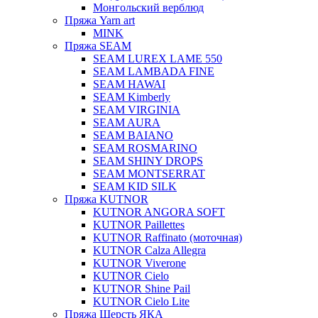
Монгольский верблюд
Пряжа Yarn art
MINK
Пряжа SEAM
SEAM LUREX LAME 550
SEAM LAMBADA FINE
SEAM HAWAI
SEAM Kimberly
SEAM VIRGINIA
SEAM AURA
SEAM BAIANO
SEAM ROSMARINO
SEAM SHINY DROPS
SEAM MONTSERRAT
SEAM KID SILK
Пряжа KUTNOR
KUTNOR ANGORA SOFT
KUTNOR Paillettes
KUTNOR Raffinato (моточная)
KUTNOR Calza Allegra
KUTNOR Viverone
KUTNOR Cielo
KUTNOR Shine Pail
KUTNOR Cielo Lite
Пряжа Шерсть ЯКА