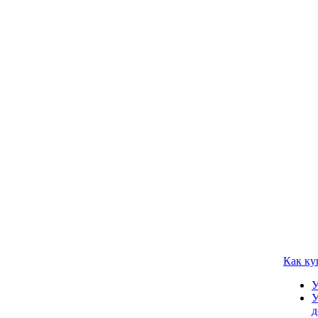
Как ку
У
У
д