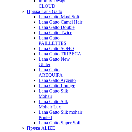
Infinity Design
CLOUD
Пряжа Lana Gatto
Lana Gatto Maxi Soft
Lana Gatto Camel Hair
Lana Gatto Double
Lana Gatto Twice
Lana Gatto
PAILLETTES
Lana Gatto SOHO
Lana Gatto TRIBECA
Lana Gatto New
Glitter
Lana Gatto
AREQUIPA
Lana Gatto Argento
Lana Gatto Lounge
Lana Gatto Silk
Mohair
Lana Gatto Silk
Mohair Lux
Lana Gatto Silk mohair
Printed
Lana Gatto Super Soft
Пряжа ALIZE