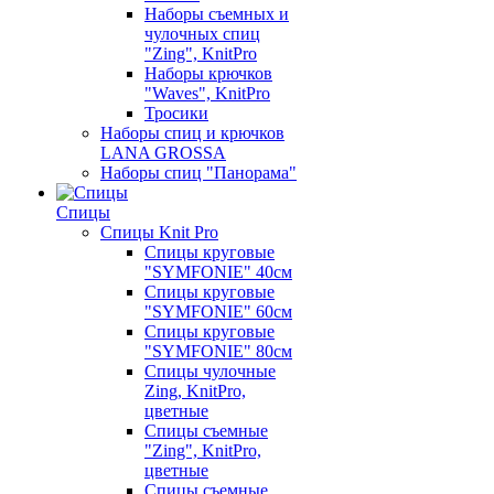
Наборы съемных и
чулочных спиц
"Zing", KnitPro
Наборы крючков
"Waves", KnitPro
Тросики
Наборы спиц и крючков
LANA GROSSA
Наборы спиц "Панорама"
Спицы
Спицы Knit Pro
Спицы круговые
"SYMFONIE" 40см
Спицы круговые
"SYMFONIE" 60см
Спицы круговые
"SYMFONIE" 80см
Спицы чулочные
Zing, KnitPro,
цветные
Спицы съемные
"Zing", KnitPro,
цветные
Спицы съемные