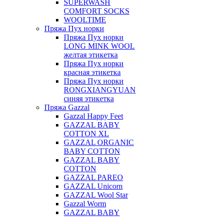
SUPERWASH
COMFORT SOCKS
WOOLTIME
Пряжа Пух норки
Пряжа Пух норки
LONG MINK WOOL
желтая этикетка
Пряжа Пух норки
красная этикетка
Пряжа Пух норки
RONGXIANGYUAN
синяя этикетка
Пряжа Gazzal
Gazzal Happy Feet
GAZZAL BABY
COTTON XL
GAZZAL ORGANIC
BABY COTTON
GAZZAL BABY
COTTON
GAZZAL PAREO
GAZZAL Unicorn
GAZZAL Wool Star
Gazzal Worm
GAZZAL BABY