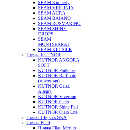
SEAM Kimberly
SEAM VIRGINIA
SEAM AURA
SEAM BAIANO
SEAM ROSMARINO
SEAM SHINY
DROPS
SEAM
MONTSERRAT
SEAM KID SILK
Пряжа KUTNOR
KUTNOR ANGORA
SOFT
KUTNOR Paillettes
KUTNOR Raffinato
(моточная)
KUTNOR Calza
Allegra
KUTNOR Viverone
KUTNOR Cielo
KUTNOR Shine Pail
KUTNOR Cielo Lite
Пряжа Шерсть ЯКА
Пряжа Filati
Пряжа Filati Merino