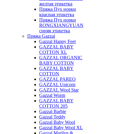
желтая этикетка
Пряжа Пух норки
красная этикетка
Пряжа Пух норки
RONGXIANGYUAN
синяя этикетка
Пряжа Gazzal
Gazzal Happy Feet
GAZZAL BABY
COTTON XL
GAZZAL ORGANIC
BABY COTTON
GAZZAL BABY
COTTON
GAZZAL PAREO
GAZZAL Unicorn
GAZZAL Wool Star
Gazzal Worm
GAZZAL BABY
COTTON 205
Gazzal Barbie
Gazzal Teddy
Gazzal Baby Wool
Gazzal Baby Wool XL
Gazzal Marilyn &