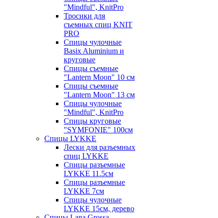
"Mindful", KnitPro
Тросики для
съемных спиц KNIT
PRO
Спицы чулочные
Basix Aluminium и
круговые
Спицы съемные
"Lantern Moon" 10 см
Спицы съемные
"Lantern Moon" 13 см
Спицы чулочные
"Mindful", KnitPro
Спицы круговые
"SYMFONIE" 100см
Спицы LYKKE
Лески для разъемных
спиц LYKKE
Спицы разъемные
LYKKE 11.5см
Спицы разъемные
LYKKE 7см
Спицы чулочные
LYKKE 15см, дерево
Спицы Lana Grossa