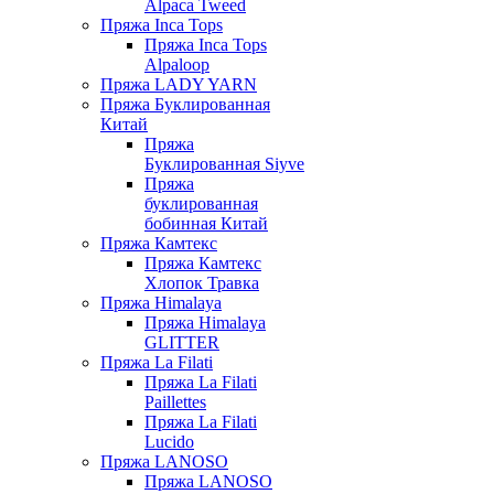
Alpaca Tweed
Пряжа Inca Tops
Пряжа Inca Tops
Alpaloop
Пряжа LADY YARN
Пряжа Буклированная
Китай
Пряжа
Буклированная Siyve
Пряжа
буклированная
бобинная Китай
Пряжа Камтекс
Пряжа Камтекс
Хлопок Травка
Пряжа Himalaya
Пряжа Himalaya
GLITTER
Пряжа La Filati
Пряжа La Filati
Paillettes
Пряжа La Filati
Lucido
Пряжа LANOSO
Пряжа LANOSO