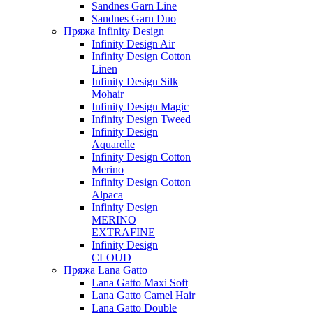
Sandnes Garn Line
Sandnes Garn Duo
Пряжа Infinity Design
Infinity Design Air
Infinity Design Cotton
Linen
Infinity Design Silk
Mohair
Infinity Design Magic
Infinity Design Tweed
Infinity Design
Aquarelle
Infinity Design Cotton
Merino
Infinity Design Cotton
Alpaca
Infinity Design
MERINO
EXTRAFINE
Infinity Design
CLOUD
Пряжа Lana Gatto
Lana Gatto Maxi Soft
Lana Gatto Camel Hair
Lana Gatto Double