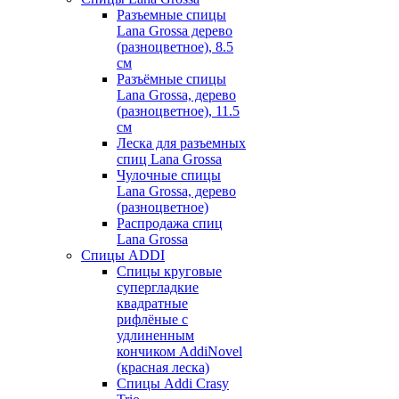
Разъемные спицы
Lana Grossa дерево
(разноцветное), 8.5
см
Разъёмные спицы
Lana Grossa, дерево
(разноцветное), 11.5
см
Леска для разъемных
спиц Lana Grossa
Чулочные спицы
Lana Grossa, дерево
(разноцветное)
Распродажа спиц
Lana Grossa
Спицы ADDI
Спицы круговые
супергладкие
квадратные
рифлёные с
удлиненным
кончиком AddiNovel
(красная леска)
Спицы Addi Crasy