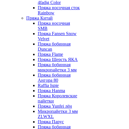
4fadig Color
Пряжа носочная сток
Rainbow
Пряжа Китай
Пряжа носочная
SMB
Пряжа Fansen Snow
Velvet
Пряжа бобинная
Duncan
Пряжа Flame
Пряжа Шерсть ЯКА
Пряжа бобинная
микропайетки 3 мм
Пряжа бобинная
Ангора 80
Raffia Ispie
Пряжа Hanma
Пряжа Королевские
пайетки
Пряжа Yunfei лён
Микропайетки 3 мм
ZLWXL
Пряжа Парус
Пряжа бобинная