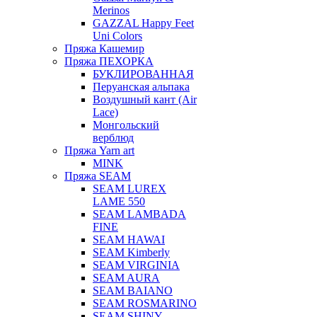
Merinos
GAZZAL Happy Feet
Uni Colors
Пряжа Кашемир
Пряжа ПЕХОРКА
БУКЛИРОВАННАЯ
Перуанская альпака
Воздушный кант (Air
Lace)
Монгольский
верблюд
Пряжа Yarn art
MINK
Пряжа SEAM
SEAM LUREX
LAME 550
SEAM LAMBADA
FINE
SEAM HAWAI
SEAM Kimberly
SEAM VIRGINIA
SEAM AURA
SEAM BAIANO
SEAM ROSMARINO
SEAM SHINY