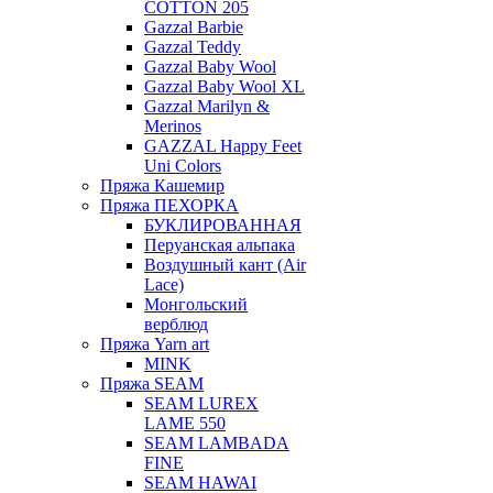
COTTON 205
Gazzal Barbie
Gazzal Teddy
Gazzal Baby Wool
Gazzal Baby Wool XL
Gazzal Marilyn &
Merinos
GAZZAL Happy Feet
Uni Colors
Пряжа Кашемир
Пряжа ПЕХОРКА
БУКЛИРОВАННАЯ
Перуанская альпака
Воздушный кант (Air
Lace)
Монгольский
верблюд
Пряжа Yarn art
MINK
Пряжа SEAM
SEAM LUREX
LAME 550
SEAM LAMBADA
FINE
SEAM HAWAI