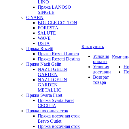
LINO
Пряжа LANOSO
SINGLE
O'YARN
BOUCLE COTTON
FORESTA
SALUTE
WAVE
USTA
Как купить
Пряжа Rozetti
Пряжа Rozetti Lumen
Условия
Компан
Пряжа Rozetti Destina
оплаты
Пряжа Nazli Gelin
Условия
Но
NAZLI GELIN
доставки
По
GARDEN
Возврат
NAZLI GELIN
товара
GARDEN
METALLIC
Пряжа Svarta Faret
Пряжа Svarta Faret
CECILIA
Пряжа носочная сток
Пряжа носочная сток
Bravo Outlet
Пряжа носочная сток