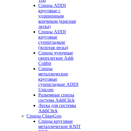
Trio
Спицы ADDI
круговые с
удлиненным
кончиком (красная
леска)
Спицы ADDI
круговые
супергладкие
(золотая леска)
Спицы чулочные
сверхлегкие Addi
Colibri
Спицы
металлические
круговые
супергладкие ADDI
Unicorn
Разъемные спицы
система AddiClick
Леска для системы
AddiClick
Спицы ChiaoGoo
Спицы круговые
металлические KNIT