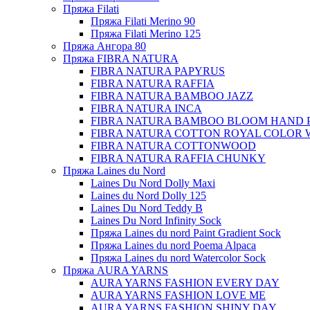
Пряжа Filati
Пряжа Filati Merino 90
Пряжа Filati Merino 125
Пряжа Ангора 80
Пряжа FIBRA NATURA
FIBRA NATURA PAPYRUS
FIBRA NATURA RAFFIA
FIBRA NATURA BAMBOO JAZZ
FIBRA NATURA INCA
FIBRA NATURA BAMBOO BLOOM HAND 
FIBRA NATURA COTTON ROYAL COLOR 
FIBRA NATURA COTTONWOOD
FIBRA NATURA RAFFIA CHUNKY
Пряжа Laines du Nord
Laines Du Nord Dolly Maxi
Laines du Nord Dolly 125
Laines Du Nord Teddy B
Laines Du Nord Infinity Sock
Пряжа Laines du nord Paint Gradient Sock
Пряжа Laines du nord Poema Alpaca
Пряжа Laines du nord Watercolor Sock
Пряжа AURA YARNS
AURA YARNS FASHION EVERY DAY
AURA YARNS FASHION LOVE ME
AURA YARNS FASHION SHINY DAY