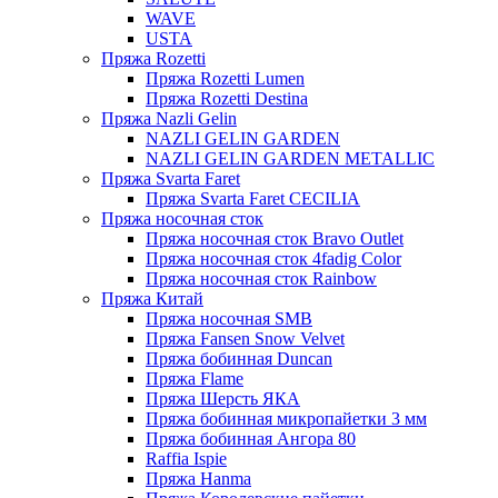
WAVE
USTA
Пряжа Rozetti
Пряжа Rozetti Lumen
Пряжа Rozetti Destina
Пряжа Nazli Gelin
NAZLI GELIN GARDEN
NAZLI GELIN GARDEN METALLIC
Пряжа Svarta Faret
Пряжа Svarta Faret CECILIA
Пряжа носочная сток
Пряжа носочная сток Bravo Outlet
Пряжа носочная сток 4fadig Color
Пряжа носочная сток Rainbow
Пряжа Китай
Пряжа носочная SMB
Пряжа Fansen Snow Velvet
Пряжа бобинная Duncan
Пряжа Flame
Пряжа Шерсть ЯКА
Пряжа бобинная микропайетки 3 мм
Пряжа бобинная Ангора 80
Raffia Ispie
Пряжа Hanma