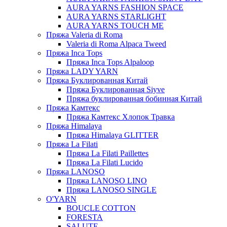
AURA YARNS FASHION SPACE
AURA YARNS STARLIGHT
AURA YARNS TOUCH ME
Пряжа Valeria di Roma
Valeria di Roma Alpaca Tweed
Пряжа Inca Tops
Пряжа Inca Tops Alpaloop
Пряжа LADY YARN
Пряжа Буклированная Китай
Пряжа Буклированная Siyve
Пряжа буклированная бобинная Китай
Пряжа Камтекс
Пряжа Камтекс Хлопок Травка
Пряжа Himalaya
Пряжа Himalaya GLITTER
Пряжа La Filati
Пряжа La Filati Paillettes
Пряжа La Filati Lucido
Пряжа LANOSO
Пряжа LANOSO LINO
Пряжа LANOSO SINGLE
O'YARN
BOUCLE COTTON
FORESTA
SALUTE