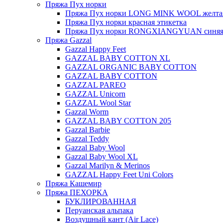
Пряжа Пух норки
Пряжа Пух норки LONG MINK WOOL желтая
Пряжа Пух норки красная этикетка
Пряжа Пух норки RONGXIANGYUAN синяя 
Пряжа Gazzal
Gazzal Happy Feet
GAZZAL BABY COTTON XL
GAZZAL ORGANIC BABY COTTON
GAZZAL BABY COTTON
GAZZAL PAREO
GAZZAL Unicorn
GAZZAL Wool Star
Gazzal Worm
GAZZAL BABY COTTON 205
Gazzal Barbie
Gazzal Teddy
Gazzal Baby Wool
Gazzal Baby Wool XL
Gazzal Marilyn & Merinos
GAZZAL Happy Feet Uni Colors
Пряжа Кашемир
Пряжа ПЕХОРКА
БУКЛИРОВАННАЯ
Перуанская альпака
Воздушный кант (Air Lace)