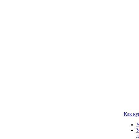
Как ку
У
У
д