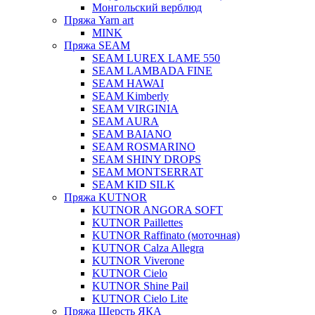
Монгольский верблюд
Пряжа Yarn art
MINK
Пряжа SEAM
SEAM LUREX LAME 550
SEAM LAMBADA FINE
SEAM HAWAI
SEAM Kimberly
SEAM VIRGINIA
SEAM AURA
SEAM BAIANO
SEAM ROSMARINO
SEAM SHINY DROPS
SEAM MONTSERRAT
SEAM KID SILK
Пряжа KUTNOR
KUTNOR ANGORA SOFT
KUTNOR Paillettes
KUTNOR Raffinato (моточная)
KUTNOR Calza Allegra
KUTNOR Viverone
KUTNOR Cielo
KUTNOR Shine Pail
KUTNOR Cielo Lite
Пряжа Шерсть ЯКА