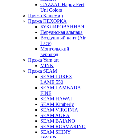
GAZZAL Happy Feet
Uni Colors
Пряжа Кашемир
Пряжа ПЕХОРКА
БУКЛИРОВАННАЯ
Перуанская альпака
Воздушный кант (Air
Lace)
Монгольский
верблюд
Пряжа Yarn art
MINK
Пряжа SEAM
SEAM LUREX
LAME 550
SEAM LAMBADA
FINE
SEAM HAWAI
SEAM Kimberly
SEAM VIRGINIA
SEAM AURA
SEAM BAIANO
SEAM ROSMARINO
SEAM SHINY
DROPS