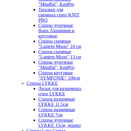
"Mindful", KnitPro
Тросики для
съемных спиц KNIT
PRO
Спицы чулочные
Basix Aluminium и
круговые
Спицы съемные
"Lantern Moon" 10 см
Спицы съемные
"Lantern Moon" 13 см
Спицы чулочные
"Mindful", KnitPro
Спицы круговые
"SYMFONIE" 100см
Спицы LYKKE
Лески для разъемных
спиц LYKKE
Спицы разъемные
LYKKE 11.5см
Спицы разъемные
LYKKE 7см
Спицы чулочные
LYKKE 15см, дерево
Спицы Lana Grossa