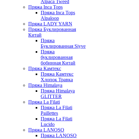
Alpaca Tweed
Пряжа Inca Tops
Пряжа Inca Tops
Alpaloop
Пряжа LADY YARN
Пряжа Буклированная
Китай
Пряжа
Буклированная Siyve
Пряжа
буклированная
бобинная Китай
Пряжа Камтекс
Пряжа Камтекс
Хлопок Травка
Пряжа Himalaya
Пряжа Himalaya
GLITTER
Пряжа La Filati
Пряжа La Filati
Paillettes
Пряжа La Filati
Lucido
Пряжа LANOSO
Пряжа LANOSO