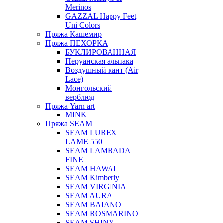
Merinos
GAZZAL Happy Feet
Uni Colors
Пряжа Кашемир
Пряжа ПЕХОРКА
БУКЛИРОВАННАЯ
Перуанская альпака
Воздушный кант (Air
Lace)
Монгольский
верблюд
Пряжа Yarn art
MINK
Пряжа SEAM
SEAM LUREX
LAME 550
SEAM LAMBADA
FINE
SEAM HAWAI
SEAM Kimberly
SEAM VIRGINIA
SEAM AURA
SEAM BAIANO
SEAM ROSMARINO
SEAM SHINY