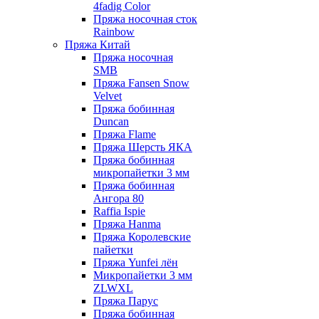
4fadig Color
Пряжа носочная сток
Rainbow
Пряжа Китай
Пряжа носочная
SMB
Пряжа Fansen Snow
Velvet
Пряжа бобинная
Duncan
Пряжа Flame
Пряжа Шерсть ЯКА
Пряжа бобинная
микропайетки 3 мм
Пряжа бобинная
Ангора 80
Raffia Ispie
Пряжа Hanma
Пряжа Королевские
пайетки
Пряжа Yunfei лён
Микропайетки 3 мм
ZLWXL
Пряжа Парус
Пряжа бобинная