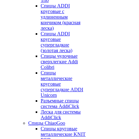
Trio
Спицы ADDI
круговые с
удлиненным
кончиком (красная
леска)
Спицы ADDI
круговые
супергладкие
(золотая леска)
Спицы чулочные
сверхлегкие Addi
Colibri
Спицы
металлические
круговые
супергладкие ADDI
Unicorn
Разъемные спицы
система AddiClick
Леска для системы
AddiClick
Спицы ChiaoGoo
Спицы круговые
металлические KNIT