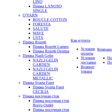
LINO
Пряжа LANOSO
SINGLE
O'YARN
BOUCLE COTTON
FORESTA
SALUTE
WAVE
USTA
Как купить
Пряжа Rozetti
Пряжа Rozetti Lumen
Условия
Компан
Пряжа Rozetti Destina
оплаты
Пряжа Nazli Gelin
Условия
Но
NAZLI GELIN
доставки
По
GARDEN
Возврат
NAZLI GELIN
товара
GARDEN
METALLIC
Пряжа Svarta Faret
Пряжа Svarta Faret
CECILIA
Пряжа носочная сток
Пряжа носочная сток
Bravo Outlet
Пряжа носочная сток