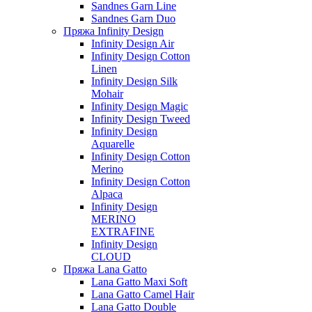
Sandnes Garn Line
Sandnes Garn Duo
Пряжа Infinity Design
Infinity Design Air
Infinity Design Cotton
Linen
Infinity Design Silk
Mohair
Infinity Design Magic
Infinity Design Tweed
Infinity Design
Aquarelle
Infinity Design Cotton
Merino
Infinity Design Cotton
Alpaca
Infinity Design
MERINO
EXTRAFINE
Infinity Design
CLOUD
Пряжа Lana Gatto
Lana Gatto Maxi Soft
Lana Gatto Camel Hair
Lana Gatto Double