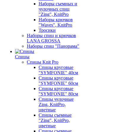
Наборы съемных и
чулочных спиц
"Zing", KnitPro
Наборы крючков
"Waves", KnitPro
Тросики
Наборы спиц и крючков
LANA GROSSA
Наборы спиц "Панорама"
Спицы
Спицы Knit Pro
Спицы круговые
"SYMFONIE" 40см
Спицы круговые
"SYMFONIE" 60см
Спицы круговые
"SYMFONIE" 80см
Спицы чулочные
Zing, KnitPro,
цветные
Спицы съемные
"Zing", KnitPro,
цветные
Спицы съемные