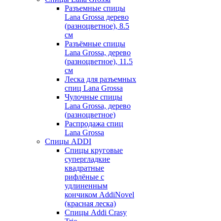
Разъемные спицы
Lana Grossa дерево
(разноцветное), 8.5
см
Разъёмные спицы
Lana Grossa, дерево
(разноцветное), 11.5
см
Леска для разъемных
спиц Lana Grossa
Чулочные спицы
Lana Grossa, дерево
(разноцветное)
Распродажа спиц
Lana Grossa
Спицы ADDI
Спицы круговые
супергладкие
квадратные
рифлёные с
удлиненным
кончиком AddiNovel
(красная леска)
Спицы Addi Crasy