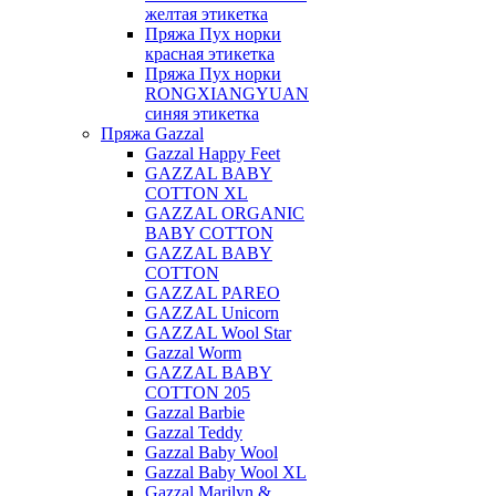
желтая этикетка
Пряжа Пух норки
красная этикетка
Пряжа Пух норки
RONGXIANGYUAN
синяя этикетка
Пряжа Gazzal
Gazzal Happy Feet
GAZZAL BABY
COTTON XL
GAZZAL ORGANIC
BABY COTTON
GAZZAL BABY
COTTON
GAZZAL PAREO
GAZZAL Unicorn
GAZZAL Wool Star
Gazzal Worm
GAZZAL BABY
COTTON 205
Gazzal Barbie
Gazzal Teddy
Gazzal Baby Wool
Gazzal Baby Wool XL
Gazzal Marilyn &