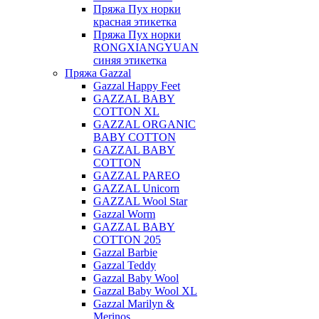
Пряжа Пух норки
красная этикетка
Пряжа Пух норки
RONGXIANGYUAN
синяя этикетка
Пряжа Gazzal
Gazzal Happy Feet
GAZZAL BABY
COTTON XL
GAZZAL ORGANIC
BABY COTTON
GAZZAL BABY
COTTON
GAZZAL PAREO
GAZZAL Unicorn
GAZZAL Wool Star
Gazzal Worm
GAZZAL BABY
COTTON 205
Gazzal Barbie
Gazzal Teddy
Gazzal Baby Wool
Gazzal Baby Wool XL
Gazzal Marilyn &
Merinos