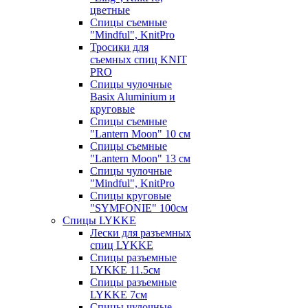
цветные
Спицы съемные
"Mindful", KnitPro
Тросики для
съемных спиц KNIT
PRO
Спицы чулочные
Basix Aluminium и
круговые
Спицы съемные
"Lantern Moon" 10 см
Спицы съемные
"Lantern Moon" 13 см
Спицы чулочные
"Mindful", KnitPro
Спицы круговые
"SYMFONIE" 100см
Спицы LYKKE
Лески для разъемных
спиц LYKKE
Спицы разъемные
LYKKE 11.5см
Спицы разъемные
LYKKE 7см
Спицы чулочные