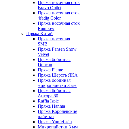
Пряжа носочная сток
Bravo Outlet
Пряжа носочная сток
4fadig Color
Пряжа носочная сток
Rainbow
Пряжа Китай
Пряжа носочная
SMB
Пряжа Fansen Snow
Velvet
Пряжа бобинная
Duncan
Пряжа Flame
Пряжа Шерсть ЯКА
Пряжа бобинная
микропайетки 3 мм
Пряжа бобинная
Ангора 80
Raffia Ispie
Пряжа Hanma
Пряжа Королевские
пайетки
Пряжа Yunfei лён
Микропайетки 3 мм