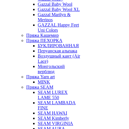
Gazzal Baby Wool
Gazzal Baby Wool XL
Gazzal Marilyn &
Merinos
GAZZAL Happy Feet
Uni Colors
Пряжа Кашемир
Пряжа ПЕХОРКА
БУКЛИРОВАННАЯ
Перуанская альпака
Воздушный кант (Air
Lace)
Монгольский
верблюд
Пряжа Yarn art
MINK
Пряжа SEAM
SEAM LUREX
LAME 550
SEAM LAMBADA
FINE
SEAM HAWAI
SEAM Kimberly
SEAM VIRGINIA
SEAM AURA