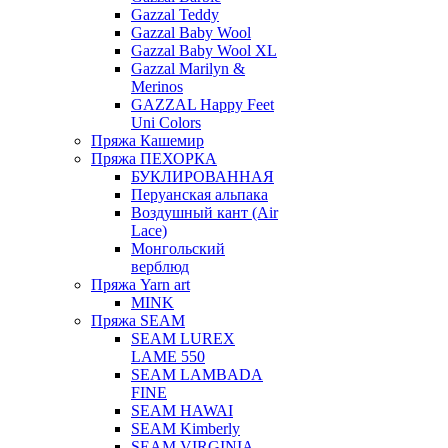
Gazzal Teddy
Gazzal Baby Wool
Gazzal Baby Wool XL
Gazzal Marilyn &
Merinos
GAZZAL Happy Feet
Uni Colors
Пряжа Кашемир
Пряжа ПЕХОРКА
БУКЛИРОВАННАЯ
Перуанская альпака
Воздушный кант (Air
Lace)
Монгольский
верблюд
Пряжа Yarn art
MINK
Пряжа SEAM
SEAM LUREX
LAME 550
SEAM LAMBADA
FINE
SEAM HAWAI
SEAM Kimberly
SEAM VIRGINIA