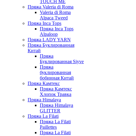
TOUCH ME
Пряжа Valeria di Roma
Valeria di Roma
Alpaca Tweed
Пряжа Inca Tops
Пряжа Inca Tops
Alpaloop
Пряжа LADY YARN
Пряжа Буклированная
Китай
Пряжа
Буклированная Siyve
Пряжа
буклированная
бобинная Китай
Пряжа Камтекс
Пряжа Камтекс
Хлопок Травка
Пряжа Himalaya
Пряжа Himalaya
GLITTER
Пряжа La Filati
Пряжа La Filati
Paillettes
Пряжа La Filati