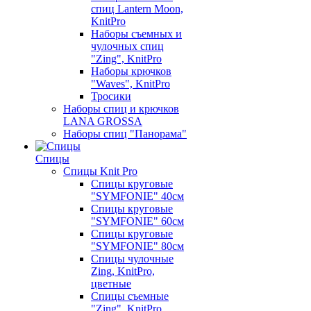
спиц Lantern Moon,
KnitPro
Наборы съемных и
чулочных спиц
"Zing", KnitPro
Наборы крючков
"Waves", KnitPro
Тросики
Наборы спиц и крючков
LANA GROSSA
Наборы спиц "Панорама"
Спицы
Спицы Knit Pro
Спицы круговые
"SYMFONIE" 40см
Спицы круговые
"SYMFONIE" 60см
Спицы круговые
"SYMFONIE" 80см
Спицы чулочные
Zing, KnitPro,
цветные
Спицы съемные
"Zing", KnitPro,