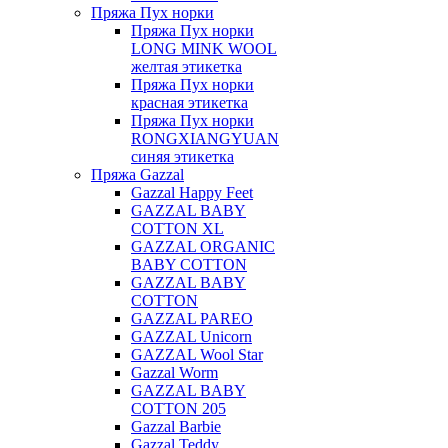
Пряжа Пух норки
Пряжа Пух норки
LONG MINK WOOL
желтая этикетка
Пряжа Пух норки
красная этикетка
Пряжа Пух норки
RONGXIANGYUAN
синяя этикетка
Пряжа Gazzal
Gazzal Happy Feet
GAZZAL BABY
COTTON XL
GAZZAL ORGANIC
BABY COTTON
GAZZAL BABY
COTTON
GAZZAL PAREO
GAZZAL Unicorn
GAZZAL Wool Star
Gazzal Worm
GAZZAL BABY
COTTON 205
Gazzal Barbie
Gazzal Teddy