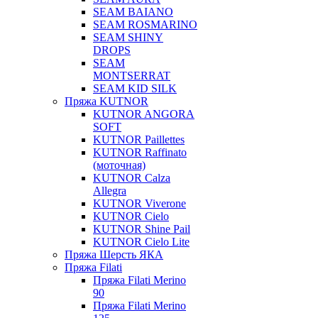
SEAM BAIANO
SEAM ROSMARINO
SEAM SHINY
DROPS
SEAM
MONTSERRAT
SEAM KID SILK
Пряжа KUTNOR
KUTNOR ANGORA
SOFT
KUTNOR Paillettes
KUTNOR Raffinato
(моточная)
KUTNOR Calza
Allegra
KUTNOR Viverone
KUTNOR Cielo
KUTNOR Shine Pail
KUTNOR Cielo Lite
Пряжа Шерсть ЯКА
Пряжа Filati
Пряжа Filati Merino
90
Пряжа Filati Merino