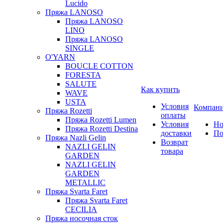
Lucido
Пряжа LANOSO
Пряжа LANOSO
LINO
Пряжа LANOSO
SINGLE
O'YARN
BOUCLE COTTON
FORESTA
SALUTE
Как купить
WAVE
USTA
Условия
Компан
Пряжа Rozetti
оплаты
Пряжа Rozetti Lumen
Условия
Но
Пряжа Rozetti Destina
доставки
По
Пряжа Nazli Gelin
Возврат
NAZLI GELIN
товара
GARDEN
NAZLI GELIN
GARDEN
METALLIC
Пряжа Svarta Faret
Пряжа Svarta Faret
CECILIA
Пряжа носочная сток