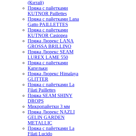
(Китай)
Пряжа с пайетками
KUTNOR Paillettes
Пряжа с пайетками Lana
Gatto PAILLETTES
Пряжа с пайетками
KUTNOR Casiopea
Пряжа Люрекс LANA
GROSSA BRILLINO
Пряжа Люрекс SEAM
LUREX LAME 550
Пряжа с пайетками
Капельки
Пряжа Люрекс Himalaya
GLITTER
Пряжа с пайетками La
Filati Paillettes
Пряжа SEAM SHINY
DROPS
Микропайетки 3 мм
Пряжа Люрекс NAZLI
GELIN GARDEN
METALLIC
Пряжа с пайетками La
Filati Lucido