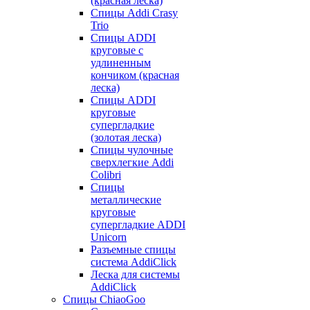
(красная леска)
Спицы Addi Crasy
Trio
Спицы ADDI
круговые с
удлиненным
кончиком (красная
леска)
Спицы ADDI
круговые
супергладкие
(золотая леска)
Спицы чулочные
сверхлегкие Addi
Colibri
Спицы
металлические
круговые
супергладкие ADDI
Unicorn
Разъемные спицы
система AddiClick
Леска для системы
AddiClick
Спицы ChiaoGoo