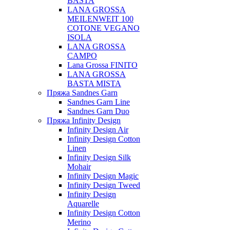
BASTA
LANA GROSSA
MEILENWEIT 100
COTONE VEGANO
ISOLA
LANA GROSSA
CAMPO
Lana Grossa FINITO
LANA GROSSA
BASTA MISTA
Пряжа Sandnes Garn
Sandnes Garn Line
Sandnes Garn Duo
Пряжа Infinity Design
Infinity Design Air
Infinity Design Cotton
Linen
Infinity Design Silk
Mohair
Infinity Design Magic
Infinity Design Tweed
Infinity Design
Aquarelle
Infinity Design Cotton
Merino