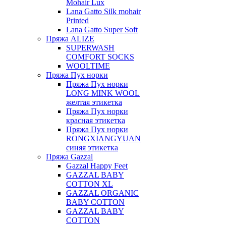
Mohair Lux
Lana Gatto Silk mohair
Printed
Lana Gatto Super Soft
Пряжа ALIZE
SUPERWASH
COMFORT SOCKS
WOOLTIME
Пряжа Пух норки
Пряжа Пух норки
LONG MINK WOOL
желтая этикетка
Пряжа Пух норки
красная этикетка
Пряжа Пух норки
RONGXIANGYUAN
синяя этикетка
Пряжа Gazzal
Gazzal Happy Feet
GAZZAL BABY
COTTON XL
GAZZAL ORGANIC
BABY COTTON
GAZZAL BABY
COTTON