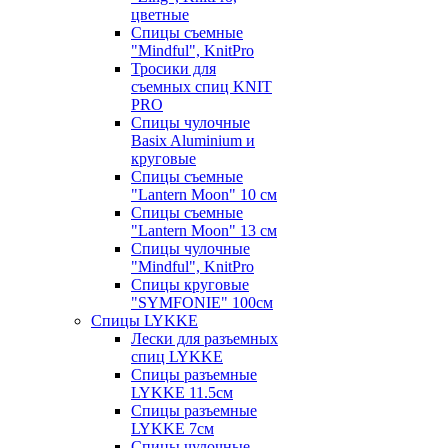
цветные
Спицы съемные
"Mindful", KnitPro
Тросики для
съемных спиц KNIT
PRO
Спицы чулочные
Basix Aluminium и
круговые
Спицы съемные
"Lantern Moon" 10 см
Спицы съемные
"Lantern Moon" 13 см
Спицы чулочные
"Mindful", KnitPro
Спицы круговые
"SYMFONIE" 100см
Спицы LYKKE
Лески для разъемных
спиц LYKKE
Спицы разъемные
LYKKE 11.5см
Спицы разъемные
LYKKE 7см
Спицы чулочные