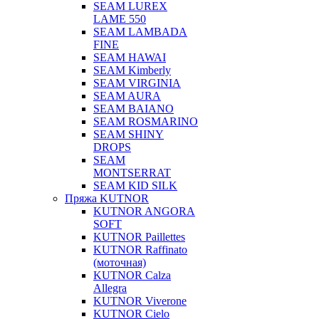
SEAM LUREX
LAME 550
SEAM LAMBADA
FINE
SEAM HAWAI
SEAM Kimberly
SEAM VIRGINIA
SEAM AURA
SEAM BAIANO
SEAM ROSMARINO
SEAM SHINY
DROPS
SEAM
MONTSERRAT
SEAM KID SILK
Пряжа KUTNOR
KUTNOR ANGORA
SOFT
KUTNOR Paillettes
KUTNOR Raffinato
(моточная)
KUTNOR Calza
Allegra
KUTNOR Viverone
KUTNOR Cielo