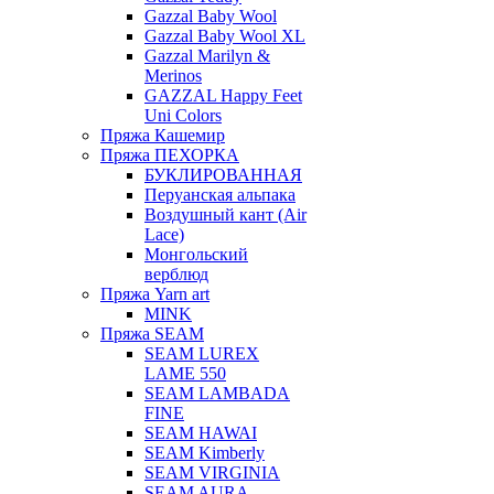
Gazzal Baby Wool
Gazzal Baby Wool XL
Gazzal Marilyn &
Merinos
GAZZAL Happy Feet
Uni Colors
Пряжа Кашемир
Пряжа ПЕХОРКА
БУКЛИРОВАННАЯ
Перуанская альпака
Воздушный кант (Air
Lace)
Монгольский
верблюд
Пряжа Yarn art
MINK
Пряжа SEAM
SEAM LUREX
LAME 550
SEAM LAMBADA
FINE
SEAM HAWAI
SEAM Kimberly
SEAM VIRGINIA
SEAM AURA