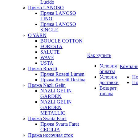
Lucido
Пряжа LANOSO
Пряжа LANOSO
LINO
Пряжа LANOSO
SINGLE
O'YARN
BOUCLE COTTON
FORESTA
SALUTE
Как купить
WAVE
USTA
Условия
Компан
Пряжа Rozetti
оплаты
Пряжа Rozetti Lumen
Условия
Но
Пряжа Rozetti Destina
доставки
По
Пряжа Nazli Gelin
Возврат
NAZLI GELIN
товара
GARDEN
NAZLI GELIN
GARDEN
METALLIC
Пряжа Svarta Faret
Пряжа Svarta Faret
CECILIA
Пряжа носочная сток