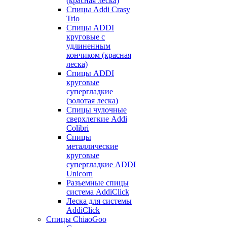
(красная леска)
Спицы Addi Crasy
Trio
Спицы ADDI
круговые с
удлиненным
кончиком (красная
леска)
Спицы ADDI
круговые
супергладкие
(золотая леска)
Спицы чулочные
сверхлегкие Addi
Colibri
Спицы
металлические
круговые
супергладкие ADDI
Unicorn
Разъемные спицы
система AddiClick
Леска для системы
AddiClick
Спицы ChiaoGoo