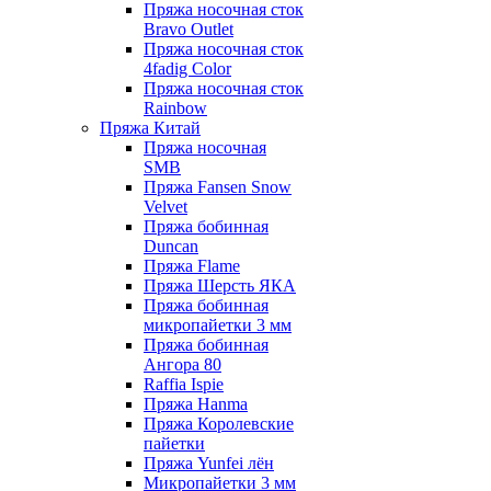
Пряжа носочная сток
Bravo Outlet
Пряжа носочная сток
4fadig Color
Пряжа носочная сток
Rainbow
Пряжа Китай
Пряжа носочная
SMB
Пряжа Fansen Snow
Velvet
Пряжа бобинная
Duncan
Пряжа Flame
Пряжа Шерсть ЯКА
Пряжа бобинная
микропайетки 3 мм
Пряжа бобинная
Ангора 80
Raffia Ispie
Пряжа Hanma
Пряжа Королевские
пайетки
Пряжа Yunfei лён
Микропайетки 3 мм