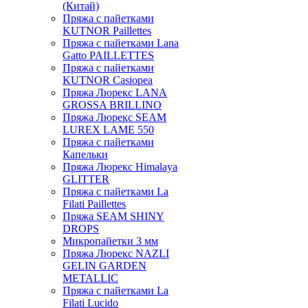
(Китай)
Пряжа с пайетками
KUTNOR Paillettes
Пряжа с пайетками Lana
Gatto PAILLETTES
Пряжа с пайетками
KUTNOR Casiopea
Пряжа Люрекс LANA
GROSSA BRILLINO
Пряжа Люрекс SEAM
LUREX LAME 550
Пряжа с пайетками
Капельки
Пряжа Люрекс Himalaya
GLITTER
Пряжа с пайетками La
Filati Paillettes
Пряжа SEAM SHINY
DROPS
Микропайетки 3 мм
Пряжа Люрекс NAZLI
GELIN GARDEN
METALLIC
Пряжа с пайетками La
Filati Lucido