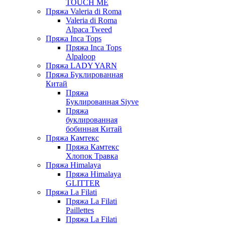
TOUCH ME
Пряжа Valeria di Roma
Valeria di Roma
Alpaca Tweed
Пряжа Inca Tops
Пряжа Inca Tops
Alpaloop
Пряжа LADY YARN
Пряжа Буклированная
Китай
Пряжа
Буклированная Siyve
Пряжа
буклированная
бобинная Китай
Пряжа Камтекс
Пряжа Камтекс
Хлопок Травка
Пряжа Himalaya
Пряжа Himalaya
GLITTER
Пряжа La Filati
Пряжа La Filati
Paillettes
Пряжа La Filati