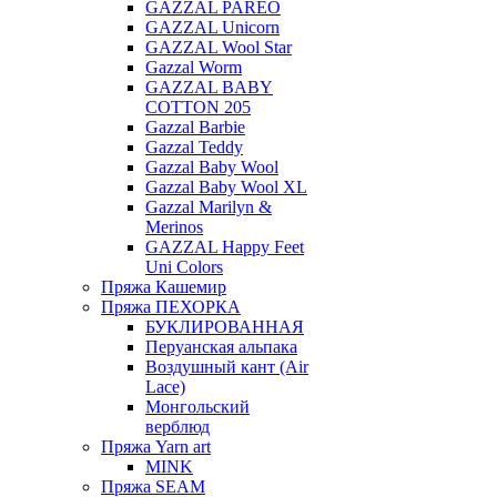
GAZZAL PAREO
GAZZAL Unicorn
GAZZAL Wool Star
Gazzal Worm
GAZZAL BABY
COTTON 205
Gazzal Barbie
Gazzal Teddy
Gazzal Baby Wool
Gazzal Baby Wool XL
Gazzal Marilyn &
Merinos
GAZZAL Happy Feet
Uni Colors
Пряжа Кашемир
Пряжа ПЕХОРКА
БУКЛИРОВАННАЯ
Перуанская альпака
Воздушный кант (Air
Lace)
Монгольский
верблюд
Пряжа Yarn art
MINK
Пряжа SEAM