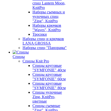
спиц Lantern Moon,
KnitPro
Наборы съемных и
чулочных спиц
"Zing", KnitPro
Наборы крючков
"Waves", KnitPro
Тросики
Наборы спиц и крючков
LANA GROSSA
Наборы спиц "Панорама"
Спицы
Спицы Knit Pro
Спицы круговые
"SYMFONIE" 40см
Спицы круговые
"SYMFONIE" 60см
Спицы круговые
"SYMFONIE" 80см
Спицы чулочные
Zing, KnitPro,
цветные
Спицы съемные
"Zing", KnitPro,