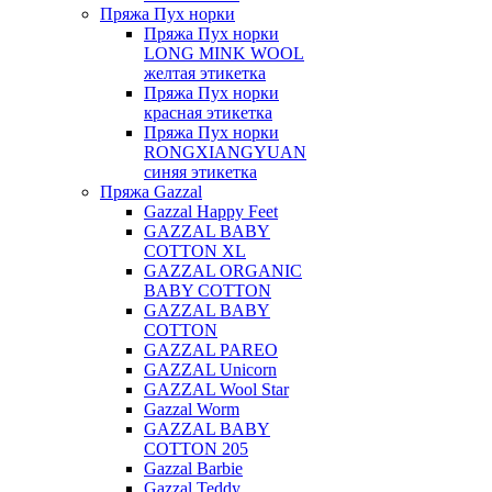
Пряжа Пух норки
Пряжа Пух норки
LONG MINK WOOL
желтая этикетка
Пряжа Пух норки
красная этикетка
Пряжа Пух норки
RONGXIANGYUAN
синяя этикетка
Пряжа Gazzal
Gazzal Happy Feet
GAZZAL BABY
COTTON XL
GAZZAL ORGANIC
BABY COTTON
GAZZAL BABY
COTTON
GAZZAL PAREO
GAZZAL Unicorn
GAZZAL Wool Star
Gazzal Worm
GAZZAL BABY
COTTON 205
Gazzal Barbie
Gazzal Teddy