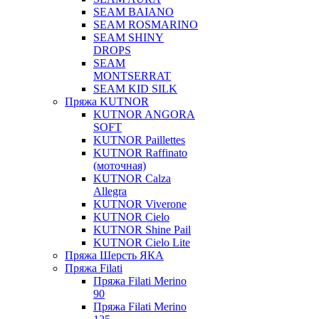
SEAM BAIANO
SEAM ROSMARINO
SEAM SHINY
DROPS
SEAM
MONTSERRAT
SEAM KID SILK
Пряжа KUTNOR
KUTNOR ANGORA
SOFT
KUTNOR Paillettes
KUTNOR Raffinato
(моточная)
KUTNOR Calza
Allegra
KUTNOR Viverone
KUTNOR Cielo
KUTNOR Shine Pail
KUTNOR Cielo Lite
Пряжа Шерсть ЯКА
Пряжа Filati
Пряжа Filati Merino
90
Пряжа Filati Merino