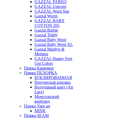
GAZZAL PAREO
GAZZAL Unicorn
GAZZAL Wool Star
Gazzal Worm
GAZZAL BABY
COTTON 205
Gazzal Barbie
Gazzal Teddy
Gazzal Baby Wool
Gazzal Baby Wool XL
Gazzal Marilyn &
Merinos
GAZZAL Happy Feet
Uni Colors
Пряжа Кашемир
Пряжа ПЕХОРКА
БУКЛИРОВАННАЯ
Перуанская альпака
Воздушный кант (Air
Lace)
Монгольский
верблюд
Пряжа Yarn art
MINK
Пряжа SEAM