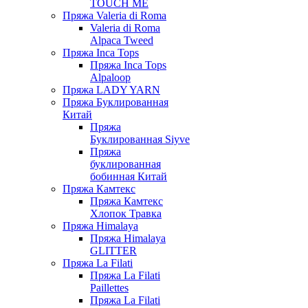
TOUCH ME
Пряжа Valeria di Roma
Valeria di Roma
Alpaca Tweed
Пряжа Inca Tops
Пряжа Inca Tops
Alpaloop
Пряжа LADY YARN
Пряжа Буклированная
Китай
Пряжа
Буклированная Siyve
Пряжа
буклированная
бобинная Китай
Пряжа Камтекс
Пряжа Камтекс
Хлопок Травка
Пряжа Himalaya
Пряжа Himalaya
GLITTER
Пряжа La Filati
Пряжа La Filati
Paillettes
Пряжа La Filati