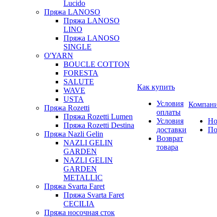
Lucido
Пряжа LANOSO
Пряжа LANOSO
LINO
Пряжа LANOSO
SINGLE
O'YARN
BOUCLE COTTON
FORESTA
SALUTE
Как купить
WAVE
USTA
Условия
Компан
Пряжа Rozetti
оплаты
Пряжа Rozetti Lumen
Условия
Но
Пряжа Rozetti Destina
доставки
По
Пряжа Nazli Gelin
Возврат
NAZLI GELIN
товара
GARDEN
NAZLI GELIN
GARDEN
METALLIC
Пряжа Svarta Faret
Пряжа Svarta Faret
CECILIA
Пряжа носочная сток