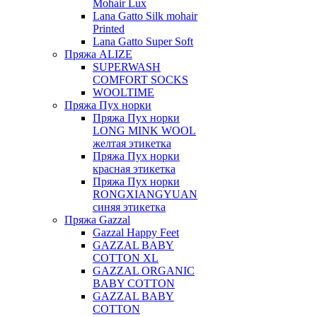
Mohair Lux
Lana Gatto Silk mohair
Printed
Lana Gatto Super Soft
Пряжа ALIZE
SUPERWASH
COMFORT SOCKS
WOOLTIME
Пряжа Пух норки
Пряжа Пух норки
LONG MINK WOOL
желтая этикетка
Пряжа Пух норки
красная этикетка
Пряжа Пух норки
RONGXIANGYUAN
синяя этикетка
Пряжа Gazzal
Gazzal Happy Feet
GAZZAL BABY
COTTON XL
GAZZAL ORGANIC
BABY COTTON
GAZZAL BABY
COTTON