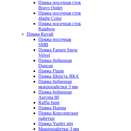
Пряжа носочная сток
Bravo Outlet
Пряжа носочная сток
4fadig Color
Пряжа носочная сток
Rainbow
Пряжа Китай
Пряжа носочная
SMB
Пряжа Fansen Snow
Velvet
Пряжа бобинная
Duncan
Пряжа Flame
Пряжа Шерсть ЯКА
Пряжа бобинная
микропайетки 3 мм
Пряжа бобинная
Ангора 80
Raffia Ispie
Пряжа Hanma
Пряжа Королевские
пайетки
Пряжа Yunfei лён
Микропайетки 3 мм