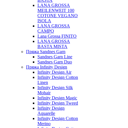
BASTA
LANA GROSSA
MEILENWEIT 100
COTONE VEGANO
ISOLA
LANA GROSSA
CAMPO
Lana Grossa FINITO
LANA GROSSA
BASTA MISTA
Пряжа Sandnes Garn
Sandnes Garn Line
Sandnes Garn Duo
Пряжа Infinity Design
Infinity Design Air
Infinity Design Cotton
Linen
Infinity Design Silk
Mohair
Infinity Design Magic
Infinity Design Tweed
Infinity Design
Aquarelle
Infinity Design Cotton
Merino