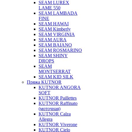
SEAM LUREX
LAME 550
SEAM LAMBADA
FINE
SEAM HAWAI
SEAM Kimberly
SEAM VIRGINIA
SEAM AURA
SEAM BAIANO
SEAM ROSMARINO
SEAM SHINY
DROPS
SEAM
MONTSERRAT
SEAM KID SILK
Пряжа KUTNOR
KUTNOR ANGORA
SOFT
KUTNOR Paillettes
KUTNOR Raffinato
(моточная)
KUTNOR Calza
Allegra
KUTNOR Viverone
KUTNOR Cielo