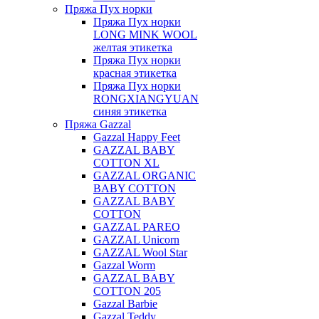
Пряжа Пух норки
Пряжа Пух норки
LONG MINK WOOL
желтая этикетка
Пряжа Пух норки
красная этикетка
Пряжа Пух норки
RONGXIANGYUAN
синяя этикетка
Пряжа Gazzal
Gazzal Happy Feet
GAZZAL BABY
COTTON XL
GAZZAL ORGANIC
BABY COTTON
GAZZAL BABY
COTTON
GAZZAL PAREO
GAZZAL Unicorn
GAZZAL Wool Star
Gazzal Worm
GAZZAL BABY
COTTON 205
Gazzal Barbie
Gazzal Teddy