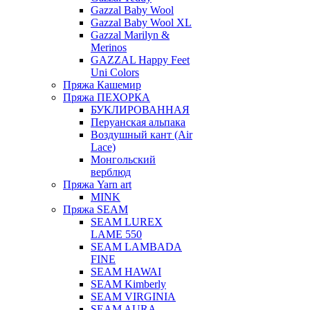
Gazzal Baby Wool
Gazzal Baby Wool XL
Gazzal Marilyn &
Merinos
GAZZAL Happy Feet
Uni Colors
Пряжа Кашемир
Пряжа ПЕХОРКА
БУКЛИРОВАННАЯ
Перуанская альпака
Воздушный кант (Air
Lace)
Монгольский
верблюд
Пряжа Yarn art
MINK
Пряжа SEAM
SEAM LUREX
LAME 550
SEAM LAMBADA
FINE
SEAM HAWAI
SEAM Kimberly
SEAM VIRGINIA
SEAM AURA