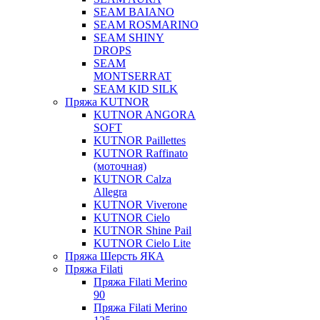
SEAM BAIANO
SEAM ROSMARINO
SEAM SHINY
DROPS
SEAM
MONTSERRAT
SEAM KID SILK
Пряжа KUTNOR
KUTNOR ANGORA
SOFT
KUTNOR Paillettes
KUTNOR Raffinato
(моточная)
KUTNOR Calza
Allegra
KUTNOR Viverone
KUTNOR Cielo
KUTNOR Shine Pail
KUTNOR Cielo Lite
Пряжа Шерсть ЯКА
Пряжа Filati
Пряжа Filati Merino
90
Пряжа Filati Merino