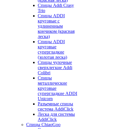
(красная леска)
Спицы Addi Crasy
Trio
Спицы ADDI
круговые с
удлиненным
кончиком (красная
леска)
Спицы ADDI
круговые
супергладкие
(золотая леска)
Спицы чулочные
сверхлегкие Addi
Colibri
Спицы
металлические
круговые
супергладкие ADDI
Unicorn
Разъемные спицы
система AddiClick
Леска для системы
AddiClick
Спицы ChiaoGoo