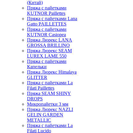
(Китай)
Пряжа с пайетками
KUTNOR Paillettes
Пряжа с пайетками Lana
Gatto PAILLETTES
Пряжа с пайетками
KUTNOR Casiopea
Пряжа Люрекс LANA
GROSSA BRILLINO
Пряжа Люрекс SEAM
LUREX LAME 550
Пряжа с пайетками
Капельки
Пряжа Люрекс Himalaya
GLITTER
Пряжа с пайетками La
Filati Paillettes
Пряжа SEAM SHINY
DROPS
Микропайетки 3 мм
Пряжа Люрекс NAZLI
GELIN GARDEN
METALLIC
Пряжа с пайетками La
Filati Lucido