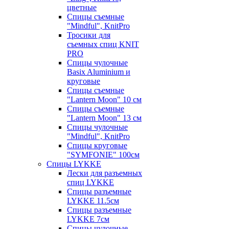
цветные
Спицы съемные
"Mindful", KnitPro
Тросики для
съемных спиц KNIT
PRO
Спицы чулочные
Basix Aluminium и
круговые
Спицы съемные
"Lantern Moon" 10 см
Спицы съемные
"Lantern Moon" 13 см
Спицы чулочные
"Mindful", KnitPro
Спицы круговые
"SYMFONIE" 100см
Спицы LYKKE
Лески для разъемных
спиц LYKKE
Спицы разъемные
LYKKE 11.5см
Спицы разъемные
LYKKE 7см
Спицы чулочные