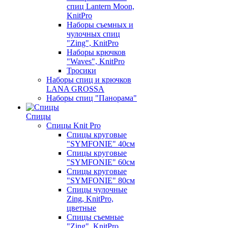
спиц Lantern Moon,
KnitPro
Наборы съемных и
чулочных спиц
"Zing", KnitPro
Наборы крючков
"Waves", KnitPro
Тросики
Наборы спиц и крючков
LANA GROSSA
Наборы спиц "Панорама"
Спицы
Спицы Knit Pro
Спицы круговые
"SYMFONIE" 40см
Спицы круговые
"SYMFONIE" 60см
Спицы круговые
"SYMFONIE" 80см
Спицы чулочные
Zing, KnitPro,
цветные
Спицы съемные
"Zing", KnitPro,