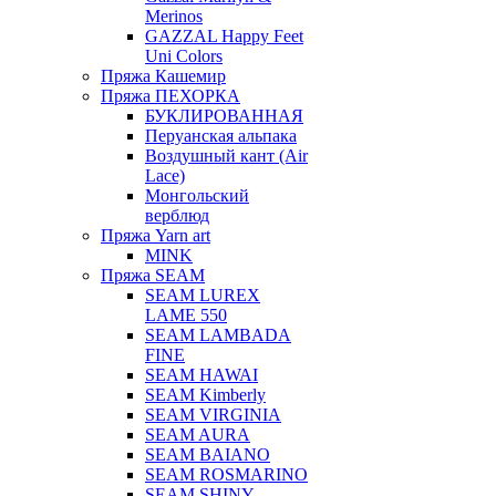
Merinos
GAZZAL Happy Feet
Uni Colors
Пряжа Кашемир
Пряжа ПЕХОРКА
БУКЛИРОВАННАЯ
Перуанская альпака
Воздушный кант (Air
Lace)
Монгольский
верблюд
Пряжа Yarn art
MINK
Пряжа SEAM
SEAM LUREX
LAME 550
SEAM LAMBADA
FINE
SEAM HAWAI
SEAM Kimberly
SEAM VIRGINIA
SEAM AURA
SEAM BAIANO
SEAM ROSMARINO
SEAM SHINY