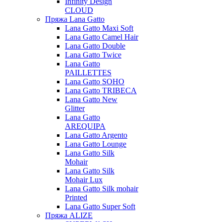
Infinity Design
CLOUD
Пряжа Lana Gatto
Lana Gatto Maxi Soft
Lana Gatto Camel Hair
Lana Gatto Double
Lana Gatto Twice
Lana Gatto
PAILLETTES
Lana Gatto SOHO
Lana Gatto TRIBECA
Lana Gatto New
Glitter
Lana Gatto
AREQUIPA
Lana Gatto Argento
Lana Gatto Lounge
Lana Gatto Silk
Mohair
Lana Gatto Silk
Mohair Lux
Lana Gatto Silk mohair
Printed
Lana Gatto Super Soft
Пряжа ALIZE