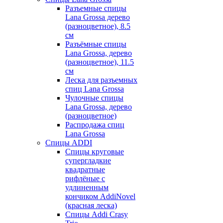
Разъемные спицы
Lana Grossa дерево
(разноцветное), 8.5
см
Разъёмные спицы
Lana Grossa, дерево
(разноцветное), 11.5
см
Леска для разъемных
спиц Lana Grossa
Чулочные спицы
Lana Grossa, дерево
(разноцветное)
Распродажа спиц
Lana Grossa
Спицы ADDI
Спицы круговые
супергладкие
квадратные
рифлёные с
удлиненным
кончиком AddiNovel
(красная леска)
Спицы Addi Crasy