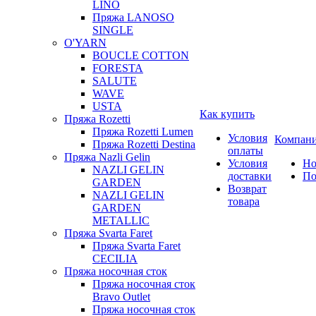
LINO
Пряжа LANOSO
SINGLE
O'YARN
BOUCLE COTTON
FORESTA
SALUTE
WAVE
USTA
Как купить
Пряжа Rozetti
Пряжа Rozetti Lumen
Условия
Компан
Пряжа Rozetti Destina
оплаты
Пряжа Nazli Gelin
Условия
Но
NAZLI GELIN
доставки
По
GARDEN
Возврат
NAZLI GELIN
товара
GARDEN
METALLIC
Пряжа Svarta Faret
Пряжа Svarta Faret
CECILIA
Пряжа носочная сток
Пряжа носочная сток
Bravo Outlet
Пряжа носочная сток