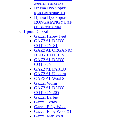
желтая этикетка
Пряжа Пух норки
красная этикетка
Пряжа Пух норки
RONGXIANGYUAN
синяя этикетка
Пряжа Gazzal
Gazzal Happy Feet
GAZZAL BABY
COTTON XL
GAZZAL ORGANIC
BABY COTTON
GAZZAL BABY
COTTON
GAZZAL PAREO
GAZZAL Unicorn
GAZZAL Wool Star
Gazzal Worm
GAZZAL BABY
COTTON 205
Gazzal Barbie
Gazzal Teddy
Gazzal Baby Wool
Gazzal Baby Wool XL
Gazzal Marilyn &