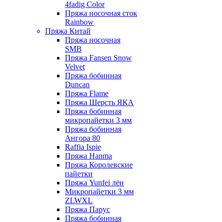
4fadig Color
Пряжа носочная сток
Rainbow
Пряжа Китай
Пряжа носочная
SMB
Пряжа Fansen Snow
Velvet
Пряжа бобинная
Duncan
Пряжа Flame
Пряжа Шерсть ЯКА
Пряжа бобинная
микропайетки 3 мм
Пряжа бобинная
Ангора 80
Raffia Ispie
Пряжа Hanma
Пряжа Королевские
пайетки
Пряжа Yunfei лён
Микропайетки 3 мм
ZLWXL
Пряжа Парус
Пряжа бобинная