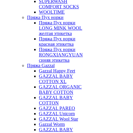
SUPERWASH
COMFORT SOCKS
WOOLTIME
Пряжа Пух норки
Пряжа Пух норки
LONG MINK WOOL
желтая этикетка
Пряжа Пух норки
красная этикетка
Пряжа Пух норки
RONGXIANGYUAN
синяя этикетка
Пряжа Gazzal
Gazzal Happy Feet
GAZZAL BABY
COTTON XL
GAZZAL ORGANIC
BABY COTTON
GAZZAL BABY
COTTON
GAZZAL PAREO
GAZZAL Unicorn
GAZZAL Wool Star
Gazzal Worm
GAZZAL BABY