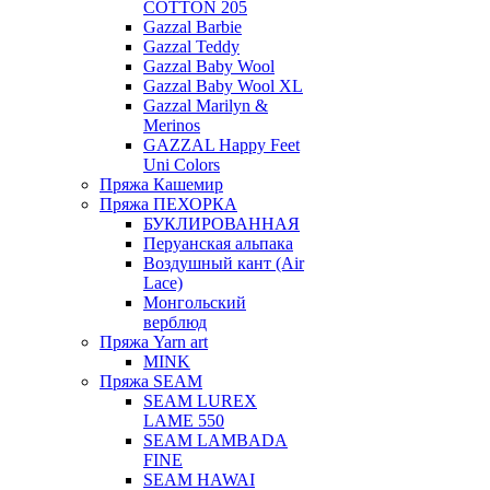
COTTON 205
Gazzal Barbie
Gazzal Teddy
Gazzal Baby Wool
Gazzal Baby Wool XL
Gazzal Marilyn &
Merinos
GAZZAL Happy Feet
Uni Colors
Пряжа Кашемир
Пряжа ПЕХОРКА
БУКЛИРОВАННАЯ
Перуанская альпака
Воздушный кант (Air
Lace)
Монгольский
верблюд
Пряжа Yarn art
MINK
Пряжа SEAM
SEAM LUREX
LAME 550
SEAM LAMBADA
FINE
SEAM HAWAI