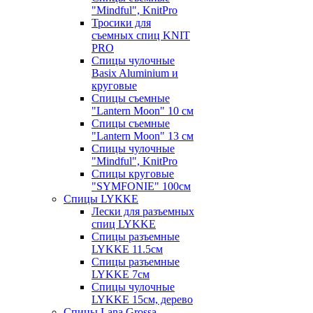
"Mindful", KnitPro
Тросики для
съемных спиц KNIT
PRO
Спицы чулочные
Basix Aluminium и
круговые
Спицы съемные
"Lantern Moon" 10 см
Спицы съемные
"Lantern Moon" 13 см
Спицы чулочные
"Mindful", KnitPro
Спицы круговые
"SYMFONIE" 100см
Спицы LYKKE
Лески для разъемных
спиц LYKKE
Спицы разъемные
LYKKE 11.5см
Спицы разъемные
LYKKE 7см
Спицы чулочные
LYKKE 15см, дерево
Спицы Lana Grossa