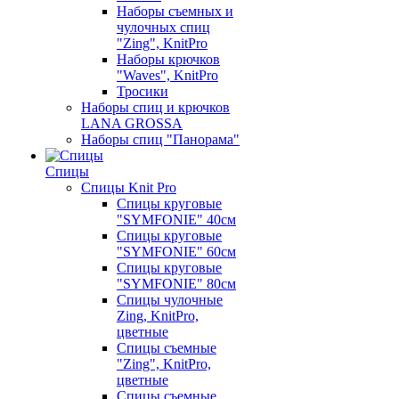
Наборы съемных и
чулочных спиц
"Zing", KnitPro
Наборы крючков
"Waves", KnitPro
Тросики
Наборы спиц и крючков
LANA GROSSA
Наборы спиц "Панорама"
Спицы
Спицы Knit Pro
Спицы круговые
"SYMFONIE" 40см
Спицы круговые
"SYMFONIE" 60см
Спицы круговые
"SYMFONIE" 80см
Спицы чулочные
Zing, KnitPro,
цветные
Спицы съемные
"Zing", KnitPro,
цветные
Спицы съемные