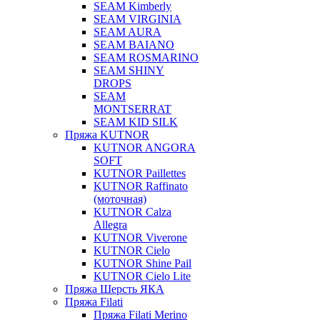
SEAM Kimberly
SEAM VIRGINIA
SEAM AURA
SEAM BAIANO
SEAM ROSMARINO
SEAM SHINY
DROPS
SEAM
MONTSERRAT
SEAM KID SILK
Пряжа KUTNOR
KUTNOR ANGORA
SOFT
KUTNOR Paillettes
KUTNOR Raffinato
(моточная)
KUTNOR Calza
Allegra
KUTNOR Viverone
KUTNOR Cielo
KUTNOR Shine Pail
KUTNOR Cielo Lite
Пряжа Шерсть ЯКА
Пряжа Filati
Пряжа Filati Merino