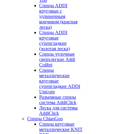
Trio
Спицы ADDI
круговые с
удлиненным
кончиком (красная
леска)
Спицы ADDI
круговые
супергладкие
(золотая леска)
Спицы чулочные
сверхлегкие Addi
Colibri
Спицы
металлические
круговые
супергладкие ADDI
Unicorn
Разъемные спицы
система AddiClick
Леска для системы
AddiClick
Спицы ChiaoGoo
Спицы круговые
металлические KNIT