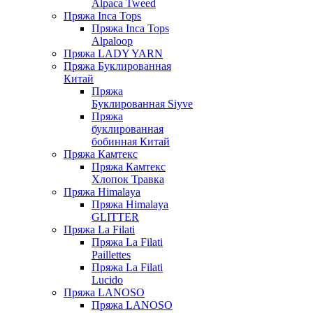
Alpaca Tweed
Пряжа Inca Tops
Пряжа Inca Tops
Alpaloop
Пряжа LADY YARN
Пряжа Буклированная
Китай
Пряжа
Буклированная Siyve
Пряжа
буклированная
бобинная Китай
Пряжа Камтекс
Пряжа Камтекс
Хлопок Травка
Пряжа Himalaya
Пряжа Himalaya
GLITTER
Пряжа La Filati
Пряжа La Filati
Paillettes
Пряжа La Filati
Lucido
Пряжа LANOSO
Пряжа LANOSO