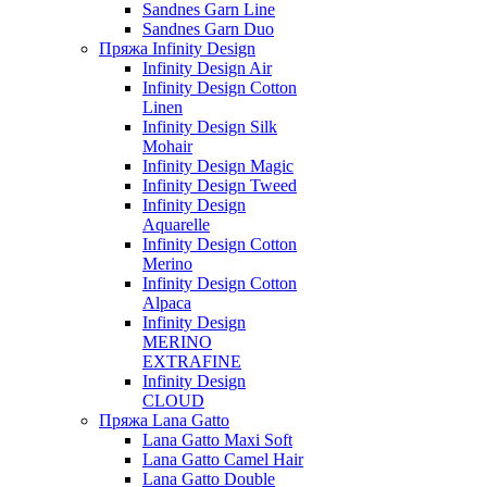
Sandnes Garn Line
Sandnes Garn Duo
Пряжа Infinity Design
Infinity Design Air
Infinity Design Cotton
Linen
Infinity Design Silk
Mohair
Infinity Design Magic
Infinity Design Tweed
Infinity Design
Aquarelle
Infinity Design Cotton
Merino
Infinity Design Cotton
Alpaca
Infinity Design
MERINO
EXTRAFINE
Infinity Design
CLOUD
Пряжа Lana Gatto
Lana Gatto Maxi Soft
Lana Gatto Camel Hair
Lana Gatto Double