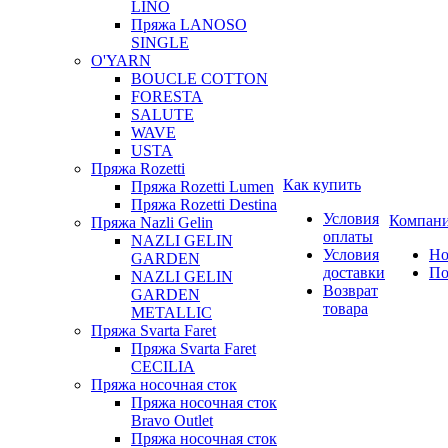
LINO
Пряжа LANOSO
SINGLE
O'YARN
BOUCLE COTTON
FORESTA
SALUTE
WAVE
USTA
Пряжа Rozetti
Как купить
Пряжа Rozetti Lumen
Пряжа Rozetti Destina
Условия
Компан
Пряжа Nazli Gelin
оплаты
NAZLI GELIN
Условия
Но
GARDEN
доставки
По
NAZLI GELIN
Возврат
GARDEN
товара
METALLIC
Пряжа Svarta Faret
Пряжа Svarta Faret
CECILIA
Пряжа носочная сток
Пряжа носочная сток
Bravo Outlet
Пряжа носочная сток