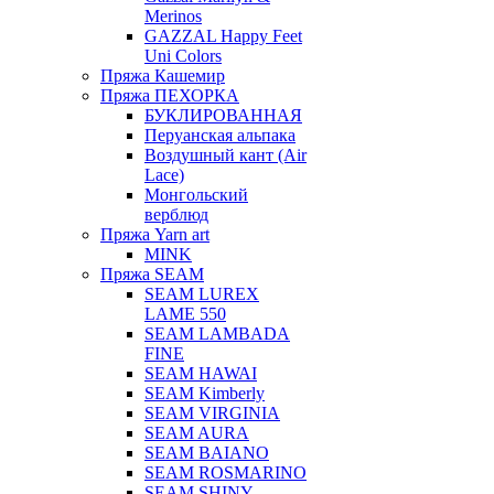
Merinos
GAZZAL Happy Feet
Uni Colors
Пряжа Кашемир
Пряжа ПЕХОРКА
БУКЛИРОВАННАЯ
Перуанская альпака
Воздушный кант (Air
Lace)
Монгольский
верблюд
Пряжа Yarn art
MINK
Пряжа SEAM
SEAM LUREX
LAME 550
SEAM LAMBADA
FINE
SEAM HAWAI
SEAM Kimberly
SEAM VIRGINIA
SEAM AURA
SEAM BAIANO
SEAM ROSMARINO
SEAM SHINY