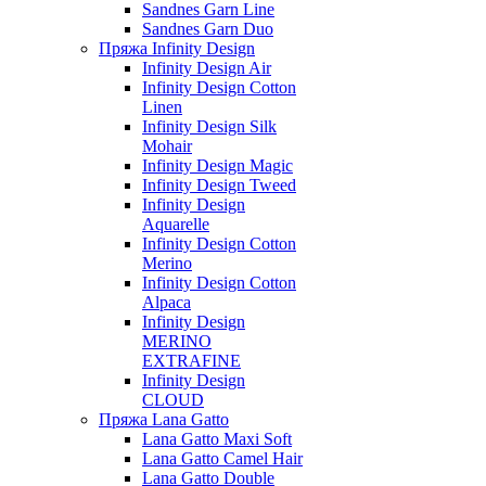
Sandnes Garn Line
Sandnes Garn Duo
Пряжа Infinity Design
Infinity Design Air
Infinity Design Cotton
Linen
Infinity Design Silk
Mohair
Infinity Design Magic
Infinity Design Tweed
Infinity Design
Aquarelle
Infinity Design Cotton
Merino
Infinity Design Cotton
Alpaca
Infinity Design
MERINO
EXTRAFINE
Infinity Design
CLOUD
Пряжа Lana Gatto
Lana Gatto Maxi Soft
Lana Gatto Camel Hair
Lana Gatto Double