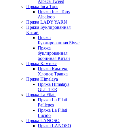
Alpaca Tweed
Пряжа Inca Tops
Пряжа Inca Tops
Alpaloop
Пряжа LADY YARN
Пряжа Буклированная
Китай
Пряжа
Буклированная Siyve
Пряжа
буклированная
бобинная Китай
Пряжа Камтекс
Пряжа Камтекс
Хлопок Травка
Пряжа Himalaya
Пряжа Himalaya
GLITTER
Пряжа La Filati
Пряжа La Filati
Paillettes
Пряжа La Filati
Lucido
Пряжа LANOSO
Пряжа LANOSO