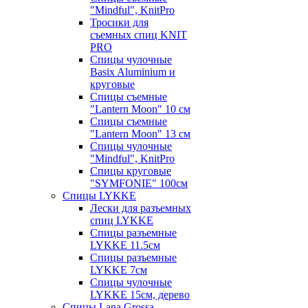
"Mindful", KnitPro
Тросики для
съемных спиц KNIT
PRO
Спицы чулочные
Basix Aluminium и
круговые
Спицы съемные
"Lantern Moon" 10 см
Спицы съемные
"Lantern Moon" 13 см
Спицы чулочные
"Mindful", KnitPro
Спицы круговые
"SYMFONIE" 100см
Спицы LYKKE
Лески для разъемных
спиц LYKKE
Спицы разъемные
LYKKE 11.5см
Спицы разъемные
LYKKE 7см
Спицы чулочные
LYKKE 15см, дерево
Спицы Lana Grossa