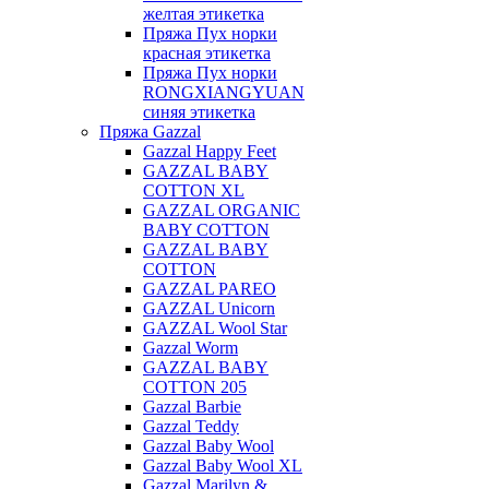
желтая этикетка
Пряжа Пух норки
красная этикетка
Пряжа Пух норки
RONGXIANGYUAN
синяя этикетка
Пряжа Gazzal
Gazzal Happy Feet
GAZZAL BABY
COTTON XL
GAZZAL ORGANIC
BABY COTTON
GAZZAL BABY
COTTON
GAZZAL PAREO
GAZZAL Unicorn
GAZZAL Wool Star
Gazzal Worm
GAZZAL BABY
COTTON 205
Gazzal Barbie
Gazzal Teddy
Gazzal Baby Wool
Gazzal Baby Wool XL
Gazzal Marilyn &