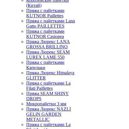
Королевские пайетки
(Китай)
Пряжа с пайетками
KUTNOR Paillettes
Пряжа с пайетками Lana
Gatto PAILLETTES
Пряжа с пайетками
KUTNOR Casiopea
Пряжа Люрекс LANA
GROSSA BRILLINO
Пряжа Люрекс SEAM
LUREX LAME 550
Пряжа с пайетками
Капельки
Пряжа Люрекс Himalaya
GLITTER
Пряжа с пайетками La
Filati Paillettes
Пряжа SEAM SHINY
DROPS
Микропайетки 3 мм
Пряжа Люрекс NAZLI
GELIN GARDEN
METALLIC
Пряжа с пайетками La