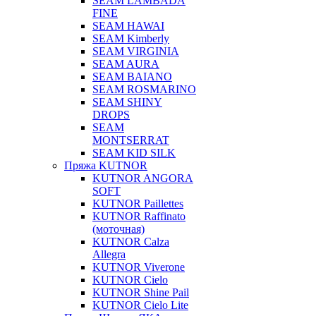
SEAM LAMBADA
FINE
SEAM HAWAI
SEAM Kimberly
SEAM VIRGINIA
SEAM AURA
SEAM BAIANO
SEAM ROSMARINO
SEAM SHINY
DROPS
SEAM
MONTSERRAT
SEAM KID SILK
Пряжа KUTNOR
KUTNOR ANGORA
SOFT
KUTNOR Paillettes
KUTNOR Raffinato
(моточная)
KUTNOR Calza
Allegra
KUTNOR Viverone
KUTNOR Cielo
KUTNOR Shine Pail
KUTNOR Cielo Lite