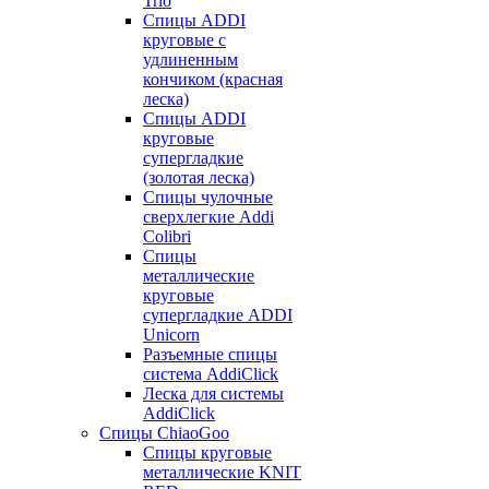
Trio
Спицы ADDI
круговые с
удлиненным
кончиком (красная
леска)
Спицы ADDI
круговые
супергладкие
(золотая леска)
Спицы чулочные
сверхлегкие Addi
Colibri
Спицы
металлические
круговые
супергладкие ADDI
Unicorn
Разъемные спицы
система AddiClick
Леска для системы
AddiClick
Спицы ChiaoGoo
Спицы круговые
металлические KNIT