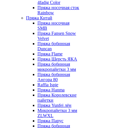
4fadig Color
Пряжа носочная сток
Rainbow
Пряжа Китай
Пряжа носочная
SMB
Пряжа Fansen Snow
Velvet
Пряжа бобинная
Duncan
Пряжа Flame
Пряжа Шерсть ЯКА
Пряжа бобинная
микропайетки 3 мм
Пряжа бобинная
Ангора 80
Raffia Ispie
Пряжа Hanma
Пряжа Королевские
пайетки
Пряжа Yunfei лён
Микропайетки 3 мм
ZLWXL
Пряжа Парус
Пряжа бобинная