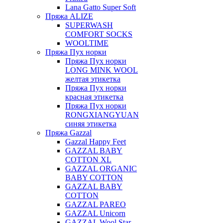
Lana Gatto Super Soft
Пряжа ALIZE
SUPERWASH
COMFORT SOCKS
WOOLTIME
Пряжа Пух норки
Пряжа Пух норки
LONG MINK WOOL
желтая этикетка
Пряжа Пух норки
красная этикетка
Пряжа Пух норки
RONGXIANGYUAN
синяя этикетка
Пряжа Gazzal
Gazzal Happy Feet
GAZZAL BABY
COTTON XL
GAZZAL ORGANIC
BABY COTTON
GAZZAL BABY
COTTON
GAZZAL PAREO
GAZZAL Unicorn
GAZZAL Wool Star