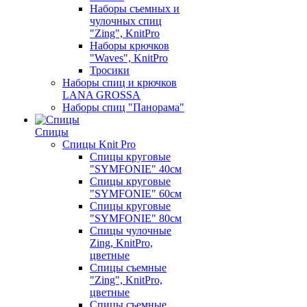
Наборы съемных и
чулочных спиц
"Zing", KnitPro
Наборы крючков
"Waves", KnitPro
Тросики
Наборы спиц и крючков
LANA GROSSA
Наборы спиц "Панорама"
Спицы
Спицы Knit Pro
Спицы круговые
"SYMFONIE" 40см
Спицы круговые
"SYMFONIE" 60см
Спицы круговые
"SYMFONIE" 80см
Спицы чулочные
Zing, KnitPro,
цветные
Спицы съемные
"Zing", KnitPro,
цветные
Спицы съемные