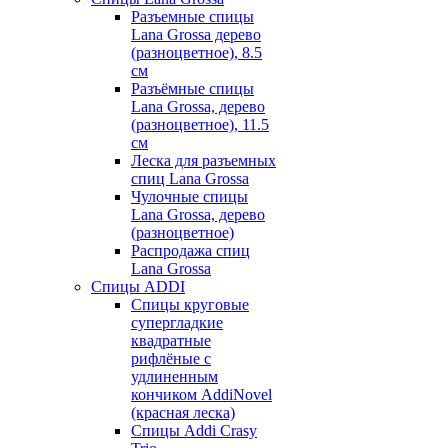
Разъемные спицы
Lana Grossa дерево
(разноцветное), 8.5
см
Разъёмные спицы
Lana Grossa, дерево
(разноцветное), 11.5
см
Леска для разъемных
спиц Lana Grossa
Чулочные спицы
Lana Grossa, дерево
(разноцветное)
Распродажа спиц
Lana Grossa
Спицы ADDI
Спицы круговые
супергладкие
квадратные
рифлёные с
удлиненным
кончиком AddiNovel
(красная леска)
Спицы Addi Crasy