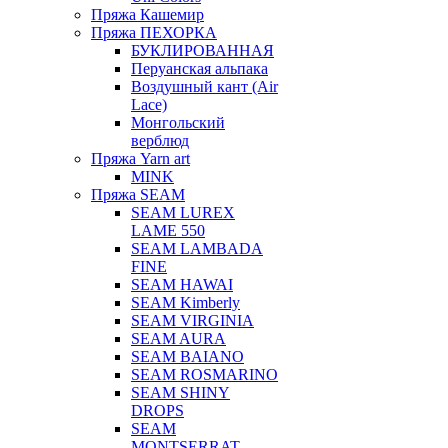
Пряжа Кашемир
Пряжа ПЕХОРКА
БУКЛИРОВАННАЯ
Перуанская альпака
Воздушный кант (Air
Lace)
Монгольский
верблюд
Пряжа Yarn art
MINK
Пряжа SEAM
SEAM LUREX
LAME 550
SEAM LAMBADA
FINE
SEAM HAWAI
SEAM Kimberly
SEAM VIRGINIA
SEAM AURA
SEAM BAIANO
SEAM ROSMARINO
SEAM SHINY
DROPS
SEAM
MONTSERRAT