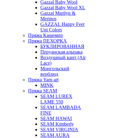
Gazzal Baby Wool
Gazzal Baby Wool XL
Gazzal Marilyn &
Merinos
GAZZAL Happy Feet
Uni Colors
Пряжа Кашемир
Пряжа ПЕХОРКА
БУКЛИРОВАННАЯ
Перуанская альпака
Воздушный кант (Air
Lace)
Монгольский
верблюд
Пряжа Yarn art
MINK
Пряжа SEAM
SEAM LUREX
LAME 550
SEAM LAMBADA
FINE
SEAM HAWAI
SEAM Kimberly
SEAM VIRGINIA
SEAM AURA