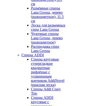
см
Разъёмные спицы
Lana Grossa, дерево
(разноцветное), 11.5
см
Леска для разъемных
спиц Lana Grossa
Чулочные спицы
Lana Grossa, дерево
(разноцветное)
Распродажа спиц
Lana Grossa
Спицы ADDI
Спицы круговые
супергладкие
квадратные
рифлёные с
удлиненным
кончиком AddiNovel
(красная леска)
Спицы Addi Crasy
Trio
Спицы ADDI
круговые с