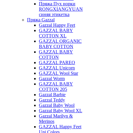
Пряжа Пух норки
RONGXIANGYUAN
синяя этикетка
Пряжа Gazzal
Gazzal Happy Feet
GAZZAL BABY
COTTON XL
GAZZAL ORGANIC
BABY COTTON
GAZZAL BABY
COTTON
GAZZAL PAREO
GAZZAL Unicorn
GAZZAL Wool Star
Gazzal Worm
GAZZAL BABY
COTTON 205
Gazzal Barbie
Gazzal Teddy
Gazzal Baby Wool
Gazzal Baby Wool XL
Gazzal Marilyn &
Merinos
GAZZAL Happy Feet
Uni Colors