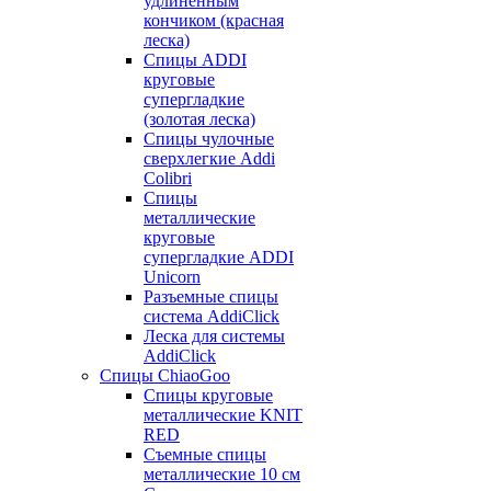
удлиненным
кончиком (красная
леска)
Спицы ADDI
круговые
супергладкие
(золотая леска)
Спицы чулочные
сверхлегкие Addi
Colibri
Спицы
металлические
круговые
супергладкие ADDI
Unicorn
Разъемные спицы
система AddiClick
Леска для системы
AddiClick
Спицы ChiaoGoo
Спицы круговые
металлические KNIT
RED
Съемные спицы
металлические 10 см