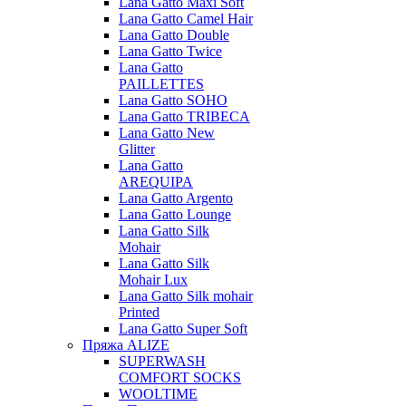
Lana Gatto Maxi Soft
Lana Gatto Camel Hair
Lana Gatto Double
Lana Gatto Twice
Lana Gatto
PAILLETTES
Lana Gatto SOHO
Lana Gatto TRIBECA
Lana Gatto New
Glitter
Lana Gatto
AREQUIPA
Lana Gatto Argento
Lana Gatto Lounge
Lana Gatto Silk
Mohair
Lana Gatto Silk
Mohair Lux
Lana Gatto Silk mohair
Printed
Lana Gatto Super Soft
Пряжа ALIZE
SUPERWASH
COMFORT SOCKS
WOOLTIME