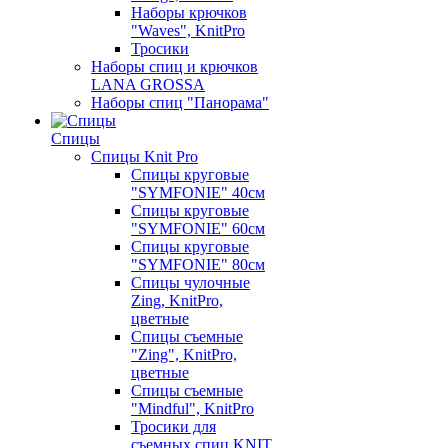
Наборы крючков
"Waves", KnitPro
Тросики
Наборы спиц и крючков
LANA GROSSA
Наборы спиц "Панорама"
Спицы
Спицы Knit Pro
Спицы круговые
"SYMFONIE" 40см
Спицы круговые
"SYMFONIE" 60см
Спицы круговые
"SYMFONIE" 80см
Спицы чулочные
Zing, KnitPro,
цветные
Спицы съемные
"Zing", KnitPro,
цветные
Спицы съемные
"Mindful", KnitPro
Тросики для
съемных спиц KNIT