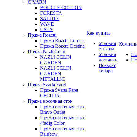
O'YARN
BOUCLE COTTON
FORESTA
SALUTE
WAVE
USTA
Как купить
Пряжа Rozetti
Пряжа Rozetti Lumen
Условия
Компан
Пряжа Rozetti Destina
оплаты
Пряжа Nazli Gelin
Условия
Но
NAZLI GELIN
доставки
По
GARDEN
Возврат
NAZLI GELIN
товара
GARDEN
METALLIC
Пряжа Svarta Faret
Пряжа Svarta Faret
CECILIA
Пряжа носочная сток
Пряжа носочная сток
Bravo Outlet
Пряжа носочная сток
4fadig Color
Пряжа носочная сток
Rainbow