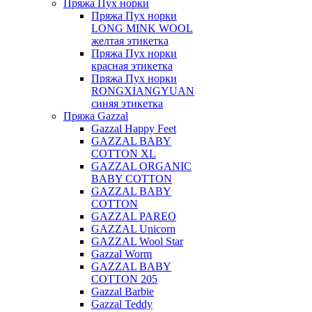
Пряжа Пух норки
Пряжа Пух норки
LONG MINK WOOL
желтая этикетка
Пряжа Пух норки
красная этикетка
Пряжа Пух норки
RONGXIANGYUAN
синяя этикетка
Пряжа Gazzal
Gazzal Happy Feet
GAZZAL BABY
COTTON XL
GAZZAL ORGANIC
BABY COTTON
GAZZAL BABY
COTTON
GAZZAL PAREO
GAZZAL Unicorn
GAZZAL Wool Star
Gazzal Worm
GAZZAL BABY
COTTON 205
Gazzal Barbie
Gazzal Teddy