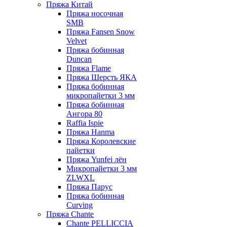
Пряжа Китай
Пряжа носочная
SMB
Пряжа Fansen Snow
Velvet
Пряжа бобинная
Duncan
Пряжа Flame
Пряжа Шерсть ЯКА
Пряжа бобинная
микропайетки 3 мм
Пряжа бобинная
Ангора 80
Raffia Ispie
Пряжа Hanma
Пряжа Королевские
пайетки
Пряжа Yunfei лён
Микропайетки 3 мм
ZLWXL
Пряжа Парус
Пряжа бобинная
Curving
Пряжа Chante
Chante PELLICCIA