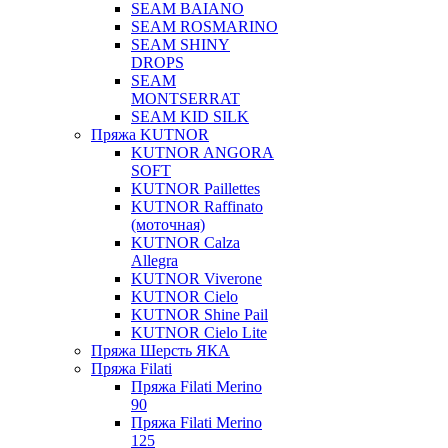
SEAM BAIANO
SEAM ROSMARINO
SEAM SHINY
DROPS
SEAM
MONTSERRAT
SEAM KID SILK
Пряжа KUTNOR
KUTNOR ANGORA
SOFT
KUTNOR Paillettes
KUTNOR Raffinato
(моточная)
KUTNOR Calza
Allegra
KUTNOR Viverone
KUTNOR Cielo
KUTNOR Shine Pail
KUTNOR Cielo Lite
Пряжа Шерсть ЯКА
Пряжа Filati
Пряжа Filati Merino
90
Пряжа Filati Merino
125